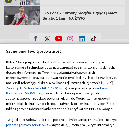
ŁKS Łódź – Chrobry Głogów. Oglądaj mecz
Betclic 1 Ligi! [NA ŻYWO]
TVP
Szanujemy Twoją prywatność
Abonament TVP
Regulamin TVP
Kliknij "Akceptuję i przechodzę do serwisu", aby wyrazić zgody na
Polityka prywatności
Sklep TVP
korzystanie z technologii automatycznego śledzenia i zbierania danych,
dostęp do informacji na Twoim urządzeniu końcowym i ich
Biuro Reklamy
Moje zgody
przechowywanie oraz na przetwarzanie Twoich danych osobowych przez
nas, czyli Telewizję Polską S.A. w likwidacji (zwaną dalej również „TVP”),
Oferta Handlowa
Biuro reklamy
Zaufanych Partnerów z IAB* (1201 firm)
oraz pozostałych
Zaufanych
Partnerów TVP (93 firm)
, w celach marketingowych (w tym do
Telegazeta ogłoszenia
Kontakt
zautomatyzowanego dopasowania reklam do Twoich zainteresowań i
Emisja w TVP
mierzenia ich skuteczności) i pozostałych, które wskazujemy poniżej, a
także zgody na udostępnianie przez nas identyfikatora PPID do Google.
Kanały
Rada Programowa
Twoje dane osobowe zbierane podczas odwiedzania przez Ciebie naszych
Ogłoszenia przetargowe
poszczególnych serwisów
zwanych dalej „Portalem”, w tym informacje
©2026 Telewizja Polska Spółka Akcyjna w likwidacji