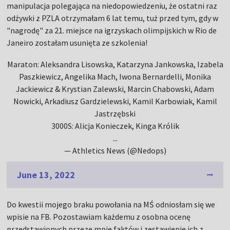
manipulacja polegająca na niedopowiedzeniu, że ostatni raz
odżywki z PZLA otrzymałam 6 lat temu, tuż przed tym, gdy w
"nagrodę" za 21. miejsce na igrzyskach olimpijskich w Rio de
Janeiro zostałam usunięta ze szkolenia!
Maraton: Aleksandra Lisowska, Katarzyna Jankowska, Izabela
Paszkiewicz, Angelika Mach, Iwona Bernardelli, Monika
Jackiewicz & Krystian Zalewski, Marcin Chabowski, Adam
Nowicki, Arkadiusz Gardzielewski, Kamil Karbowiak, Kamil
Jastrzębski
3000S: Alicja Konieczek, Kinga Królik
...
— Athletics News (@Nedops)
June 13, 2022
Do kwestii mojego braku powołania na MŚ odniosłam się we
wpisie na FB. Pozostawiam każdemu z osobna ocenę
przedstawionych przeze mnie faktów i zestawienie ich z