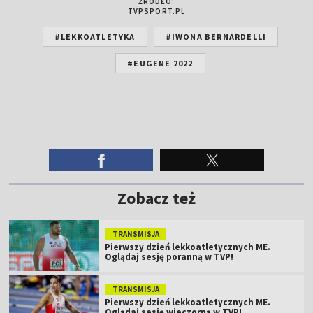
ŹRÓDŁO:
TVPSPORT.PL
#LEKKOATLETYKA
#IWONA BERNARDELLI
#EUGENE 2022
Zobacz też
TRANSMISJA
Pierwszy dzień lekkoatletycznych ME.
Oglądaj sesję poranną w TVP!
TRANSMISJA
Pierwszy dzień lekkoatletycznych ME.
Oglądaj sesję wieczorną w TVP!