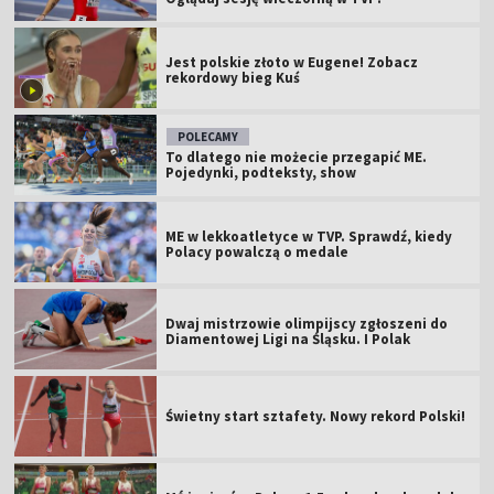
Jest polskie złoto w Eugene! Zobacz
rekordowy bieg Kuś
POLECAMY
To dlatego nie możecie przegapić ME.
Pojedynki, podteksty, show
ME w lekkoatletyce w TVP. Sprawdź, kiedy
Polacy powalczą o medale
Dwaj mistrzowie olimpijscy zgłoszeni do
Diamentowej Ligi na Śląsku. I Polak
Świetny start sztafety. Nowy rekord Polski!