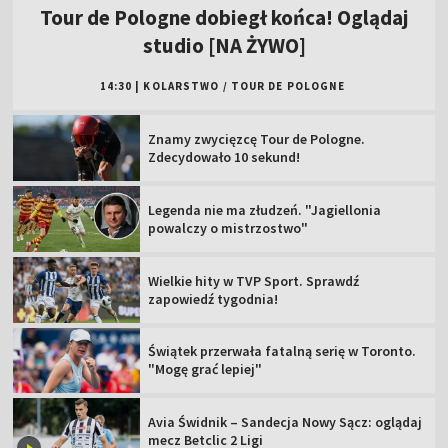
Tour de Pologne dobiegł końca! Oglądaj
studio [NA ŻYWO]
14:30
|
KOLARSTWO
/
TOUR DE POLOGNE
Znamy zwycięzcę Tour de Pologne.
Zdecydowało 10 sekund!
Legenda nie ma złudzeń. "Jagiellonia
powalczy o mistrzostwo"
Wielkie hity w TVP Sport. Sprawdź
zapowiedź tygodnia!
Świątek przerwała fatalną serię w Toronto.
"Mogę grać lepiej"
Avia Świdnik – Sandecja Nowy Sącz: oglądaj
mecz Betclic 2 Ligi