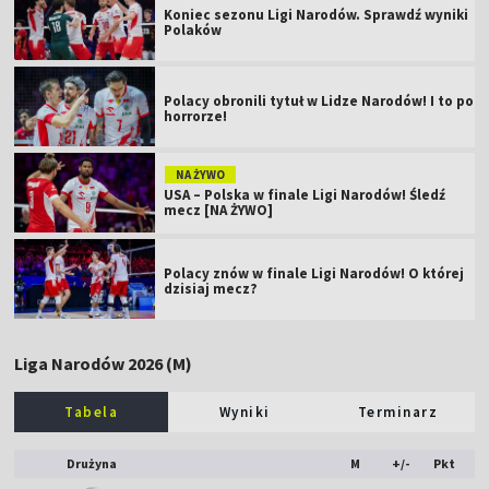
Koniec sezonu Ligi Narodów. Sprawdź wyniki
Polaków
Polacy obronili tytuł w Lidze Narodów! I to po
horrorze!
NA ŻYWO
USA – Polska w finale Ligi Narodów! Śledź
mecz [NA ŻYWO]
Polacy znów w finale Ligi Narodów! O której
dzisiaj mecz?
Liga Narodów 2026 (M)
Tabela
Wyniki
Terminarz
Drużyna
M
+/-
Pkt