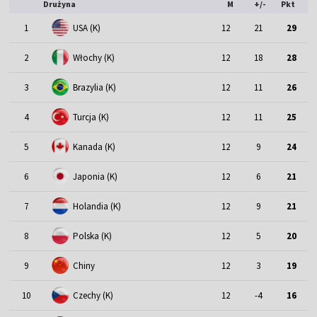
Drużyna
M
+/-
Pkt
1
USA (K)
12
21
29
2
Włochy (K)
12
18
28
3
Brazylia (K)
12
11
26
4
Turcja (K)
12
11
25
5
Kanada (K)
12
9
24
6
Japonia (K)
12
6
21
7
Holandia (K)
12
9
21
8
Polska (K)
12
5
20
9
Chiny
12
3
19
10
Czechy (K)
12
-4
16