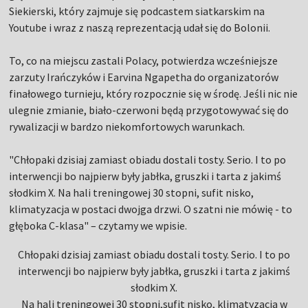
Siekierski, który zajmuje się podcastem siatkarskim na
Youtube i wraz z naszą reprezentacją udał się do Bolonii.
To, co na miejscu zastali Polacy, potwierdza wcześniejsze
zarzuty Irańczyków i Earvina Ngapetha do organizatorów
finałowego turnieju, który rozpocznie się w środę. Jeśli nic nie
ulegnie zmianie, biało-czerwoni będą przygotowywać się do
rywalizacji w bardzo niekomfortowych warunkach.
"Chłopaki dzisiaj zamiast obiadu dostali tosty. Serio. I to po
interwencji bo najpierw były jabłka, gruszki i tarta z jakimś
słodkim X. Na hali treningowej 30 stopni, sufit nisko,
klimatyzacja w postaci dwojga drzwi. O szatni nie mówię - to
głęboka C-klasa" – czytamy we wpisie.
Chłopaki dzisiaj zamiast obiadu dostali tosty. Serio. I to po
interwencji bo najpierw były jabłka, gruszki i tarta z jakimś
słodkim X.
Na hali treningowej 30 stopni,sufit nisko, klimatyzacja w