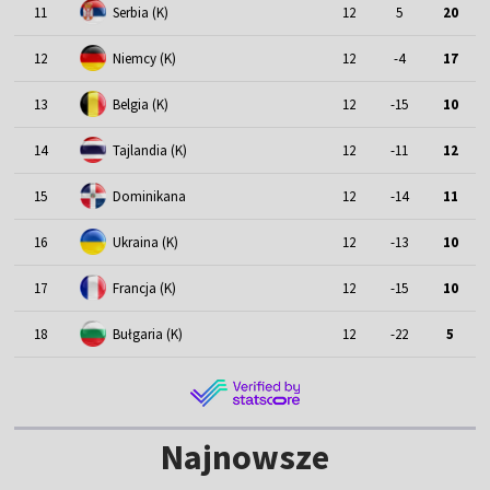
11
Serbia (K)
12
5
20
12
Niemcy (K)
12
-4
17
13
Belgia (K)
12
-15
10
14
Tajlandia (K)
12
-11
12
15
Dominikana
12
-14
11
16
Ukraina (K)
12
-13
10
17
Francja (K)
12
-15
10
18
Bułgaria (K)
12
-22
5
Najnowsze