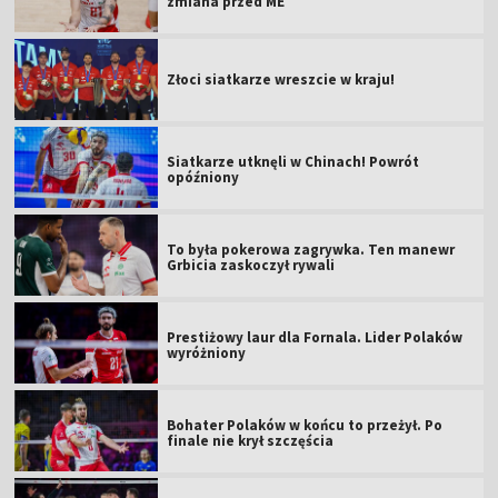
zmiana przed ME
Złoci siatkarze wreszcie w kraju!
Siatkarze utknęli w Chinach! Powrót
opóźniony
To była pokerowa zagrywka. Ten manewr
Grbicia zaskoczył rywali
Prestiżowy laur dla Fornala. Lider Polaków
wyróżniony
Bohater Polaków w końcu to przeżył. Po
finale nie krył szczęścia