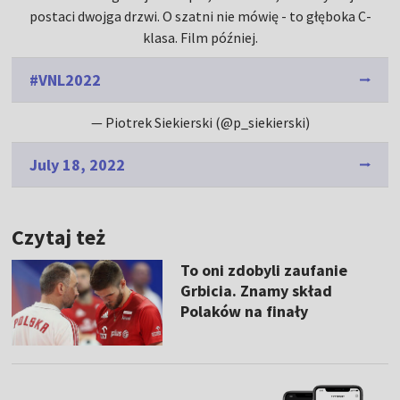
postaci dwojga drzwi. O szatni nie mówię - to głęboka C-
klasa. Film później.
#VNL2022
— Piotrek Siekierski (@p_siekierski)
July 18, 2022
Czytaj też
To oni zdobyli zaufanie
Grbicia. Znamy skład
Polaków na finały