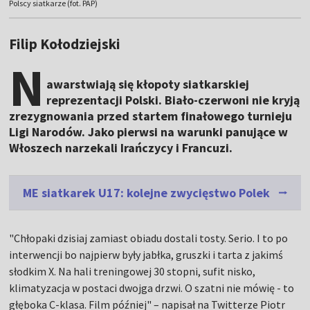
Polscy siatkarze (fot. PAP)
Filip Kołodziejski
N
awarstwiają się kłopoty siatkarskiej
reprezentacji Polski. Biało-czerwoni nie kryją
zrezygnowania przed startem finałowego turnieju
Ligi Narodów. Jako pierwsi na warunki panujące w
Włoszech narzekali Irańczycy i Francuzi.
ME siatkarek U17: kolejne zwycięstwo Polek
"Chłopaki dzisiaj zamiast obiadu dostali tosty. Serio. I to po
interwencji bo najpierw były jabłka, gruszki i tarta z jakimś
słodkim X. Na hali treningowej 30 stopni, sufit nisko,
klimatyzacja w postaci dwojga drzwi. O szatni nie mówię - to
głęboka C-klasa. Film później" – napisał na Twitterze Piotr