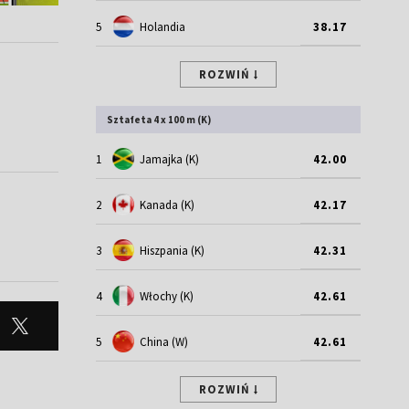
5
Holandia
38.17
ROZWIŃ
Sztafeta 4 x 100 m (K)
1
Jamajka (K)
42.00
2
Kanada (K)
42.17
3
Hiszpania (K)
42.31
4
Włochy (K)
42.61
5
China (W)
42.61
ROZWIŃ