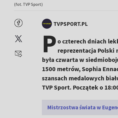
(fot. TVP Sport)
TVPSPORT.PL
P
o czterech dniach le
reprezentacja Polski
była czwarta w siedmioboju
1500 metrów, Sophia Ennao
szansach medalowych biał
TVP Sport. Początek o 18:0
Mistrzostwa świata w Eugene