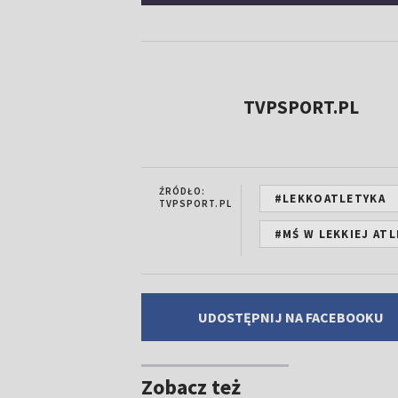
TVPSPORT.PL
ŹRÓDŁO:
#LEKKOATLETYKA
TVPSPORT.PL
#MŚ W LEKKIEJ AT
UDOSTĘPNIJ NA FACEBOOKU
Zobacz też