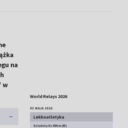
ne
rążka
egu na
ch
" w
World Relays 2026
03 MAJA 2026
Lekkoatletyka
Sztafeta 4 x 400 m (M)