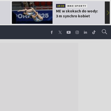
15:30
INNE SPORTY
ME w skokach do wody:
▶
3 m synchro kobiet