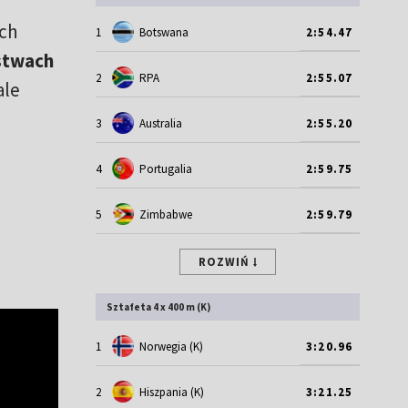
ach
1
Botswana
2:54.47
stwach
2
RPA
2:55.07
ale
3
Australia
2:55.20
4
Portugalia
2:59.75
5
Zimbabwe
2:59.79
ROZWIŃ
Sztafeta 4 x 400 m (K)
1
Norwegia (K)
3:20.96
2
Hiszpania (K)
3:21.25