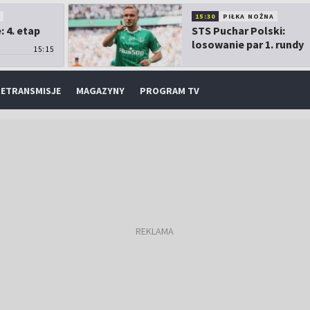
O
15:30
PIŁKA NOŻNA
 4. etap
STS Puchar Polski:
losowanie par 1. rundy
15:15
ETRANSMISJE
MAGAZYNY
PROGRAM TV