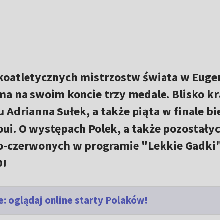
kkoatletycznych mistrzostw świata w Euge
 ma na swoim koncie trzy medale. Blisko k
 Adrianna Sułek, a także piąta w finale bi
ui. O występach Polek, a także pozostały
o-czerwonych w programie "Lekkie Gadki
0!
: oglądaj online starty Polaków!