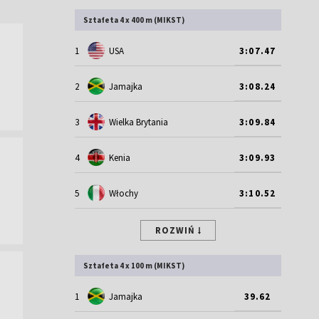
Sztafeta 4 x 400 m (MIKST)
1
USA
3:07.47
2
Jamajka
3:08.24
3
Wielka Brytania
3:09.84
4
Kenia
3:09.93
5
Włochy
3:10.52
ROZWIŃ
Sztafeta 4 x 100 m (MIKST)
1
Jamajka
39.62