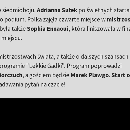
 w siedmioboju.
Adrianna Sułek
po świetnych start
ę o podium. Polka zajęła czwarte miejsce w
mistrzo
 była także
Sophia Ennaoui
, która finiszowała w fin
 miejscu.
istrzostwach świata, a także o dalszych szansach
ogramie "Lekkie Gadki". Program poprowadzi
Borczuch
, a gościem będzie
Marek Plawgo
.
Start o
adawania pytań na czacie!