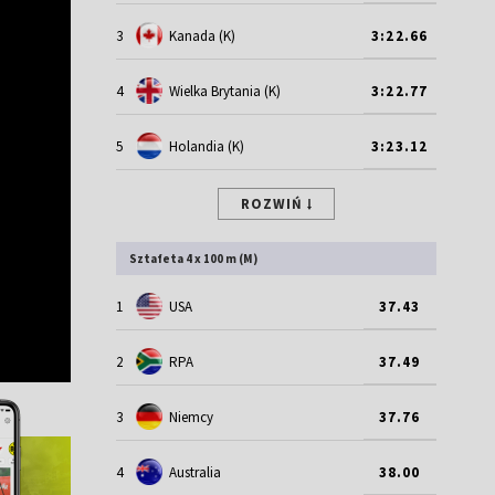
3
Kanada (K)
3:22.66
4
Wielka Brytania (K)
3:22.77
5
Holandia (K)
3:23.12
ROZWIŃ
Sztafeta 4 x 100 m (M)
1
USA
37.43
2
RPA
37.49
3
Niemcy
37.76
4
Australia
38.00