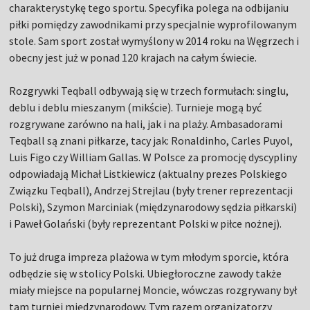
charakterystykę tego sportu. Specyfika polega na odbijaniu
piłki pomiędzy zawodnikami przy specjalnie wyprofilowanym
stole. Sam sport został wymyślony w 2014 roku na Węgrzech i
obecny jest już w ponad 120 krajach na całym świecie.
Rozgrywki Teqball odbywają się w trzech formułach: singlu,
deblu i deblu mieszanym (mikście). Turnieje mogą być
rozgrywane zarówno na hali, jak i na plaży. Ambasadorami
Teqball są znani piłkarze, tacy jak: Ronaldinho, Carles Puyol,
Luis Figo czy William Gallas. W Polsce za promocję dyscypliny
odpowiadają Michał Listkiewicz (aktualny prezes Polskiego
Związku Teqball), Andrzej Strejlau (były trener reprezentacji
Polski), Szymon Marciniak (międzynarodowy sędzia piłkarski)
i Paweł Golański (były reprezentant Polski w piłce nożnej).
To już druga impreza plażowa w tym młodym sporcie, która
odbędzie się w stolicy Polski. Ubiegłoroczne zawody także
miały miejsce na popularnej Moncie, wówczas rozgrywany był
tam turniej międzynarodowy. Tym razem organizatorzy