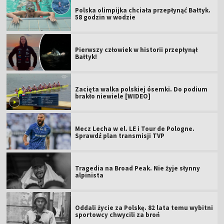
Polska olimpijka chciała przepłynąć Bałtyk.
58 godzin w wodzie
Pierwszy człowiek w historii przepłynął
Bałtyk!
Zacięta walka polskiej ósemki. Do podium
brakło niewiele [WIDEO]
Mecz Lecha w el. LE i Tour de Pologne.
Sprawdź plan transmisji TVP
Tragedia na Broad Peak. Nie żyje słynny
alpinista
Oddali życie za Polskę. 82 lata temu wybitni
sportowcy chwycili za broń