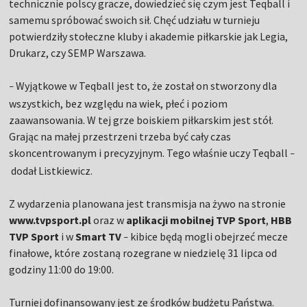
technicznie polscy gracze, dowiedzieć się czym jest Teqball i
samemu spróbować swoich sił. Chęć udziału w turnieju
potwierdziły stołeczne kluby i akademie piłkarskie jak Legia,
Drukarz, czy SEMP Warszawa.
Wyjątkowe w Teqball jest to, że został on stworzony dla
–
wszystkich, bez względu na wiek, płeć i poziom
zaawansowania. W tej grze boiskiem piłkarskim jest stół.
Grając na małej przestrzeni trzeba być cały czas
skoncentrowanym i precyzyjnym. Tego właśnie uczy Teqball
–
dodał Listkiewicz.
Z wydarzenia planowana jest transmisja na żywo na stronie
www.tvpsport.pl
oraz w
aplikacji mobilnej TVP Sport
,
HBB
TVP Sport
i w
Smart TV
kibice będą mogli obejrzeć mecze
–
finałowe, które zostaną rozegrane w niedzielę 31 lipca od
godziny 11:00 do 19:00.
Turniej dofinansowany jest ze środków budżetu Państwa.