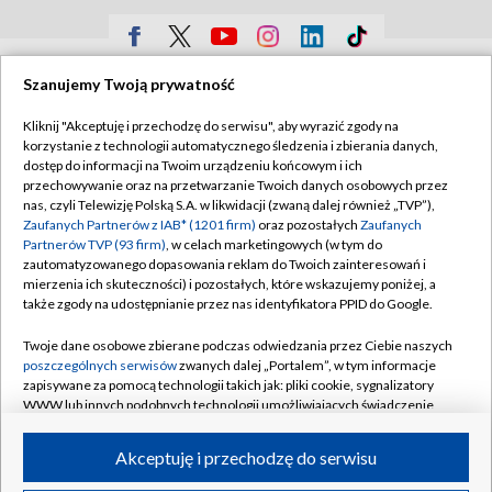
TVP
Szanujemy Twoją prywatność
Abonament TVP
Regulamin TVP
Kliknij "Akceptuję i przechodzę do serwisu", aby wyrazić zgody na
Polityka prywatności
Sklep TVP
korzystanie z technologii automatycznego śledzenia i zbierania danych,
dostęp do informacji na Twoim urządzeniu końcowym i ich
Biuro Reklamy
Moje zgody
przechowywanie oraz na przetwarzanie Twoich danych osobowych przez
nas, czyli Telewizję Polską S.A. w likwidacji (zwaną dalej również „TVP”),
Oferta Handlowa
Biuro reklamy
Zaufanych Partnerów z IAB* (1201 firm)
oraz pozostałych
Zaufanych
Partnerów TVP (93 firm)
, w celach marketingowych (w tym do
Telegazeta ogłoszenia
Kontakt
zautomatyzowanego dopasowania reklam do Twoich zainteresowań i
Emisja w TVP
mierzenia ich skuteczności) i pozostałych, które wskazujemy poniżej, a
także zgody na udostępnianie przez nas identyfikatora PPID do Google.
Kanały
Rada Programowa
Twoje dane osobowe zbierane podczas odwiedzania przez Ciebie naszych
Ogłoszenia przetargowe
poszczególnych serwisów
zwanych dalej „Portalem”, w tym informacje
©2026 Telewizja Polska Spółka Akcyjna w likwidacji
zapisywane za pomocą technologii takich jak: pliki cookie, sygnalizatory
Akademia Telewizyjna
WWW lub innych podobnych technologii umożliwiających świadczenie
Informacje o nadawcy
dopasowanych i bezpiecznych usług, personalizację treści oraz reklam,
udostępnianie funkcji mediów społecznościowych oraz analizowanie
Akceptuję i przechodzę do serwisu
Centrum informacji TVP
ruchu w Internecie.