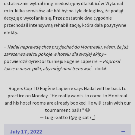
ostatecznie wybrał inny, niedostępny dla kibiców. Wykonał
m.in. kilka serwisów, ale ból był na tyle dolegliwy, że podjął
decyzję o wycofaniu się. Przez ostatnie dwa tygodnie
przechodził intensywną rehabilitację, która dała pozytywne
efekty.
–
Nadal naprawdę chce przyjechać do Montrealu, wiem, że już
zarezerwował tu pokoje w hotelu dla swojej ekipy
–
potwierdził dyrektor turnieju Eugene Lapierre. –
Poprosił
także o nasze piłki, aby mógł nimi trenować
– dodał.
Rogers Cup TD Eugène Lapierre says Nadal will be back to
practice on Monday: "He really wants to come to Montreal
and his hotel rooms are already booked. He will train with our
tournament balls." 😃
— Luigi Gatto (@gigicat7_)
July 17, 2022