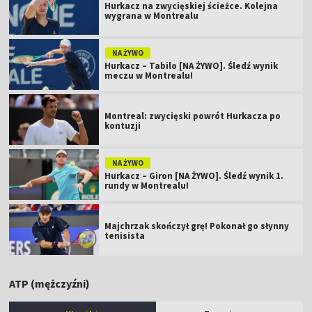
Hurkacz na zwycięskiej ścieżce. Kolejna
wygrana w Montrealu
NA ŻYWO
Hurkacz – Tabilo [NA ŻYWO]. Śledź wynik
meczu w Montrealu!
Montreal: zwycięski powrót Hurkacza po
kontuzji
NA ŻYWO
Hurkacz – Giron [NA ŻYWO]. Śledź wynik 1.
rundy w Montrealu!
Majchrzak skończył grę! Pokonał go słynny
tenisista
ATP (mężczyźni)