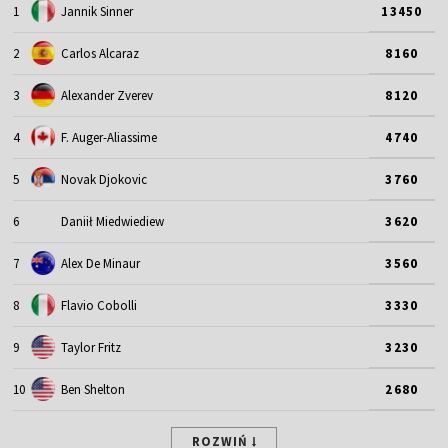
1
Jannik Sinner
13450
2
Carlos Alcaraz
8160
3
Alexander Zverev
8120
4
F. Auger-Aliassime
4740
5
Novak Djokovic
3760
6
Daniił Miedwiediew
3620
7
Alex De Minaur
3560
8
Flavio Cobolli
3330
9
Taylor Fritz
3230
10
Ben Shelton
2680
ROZWIŃ