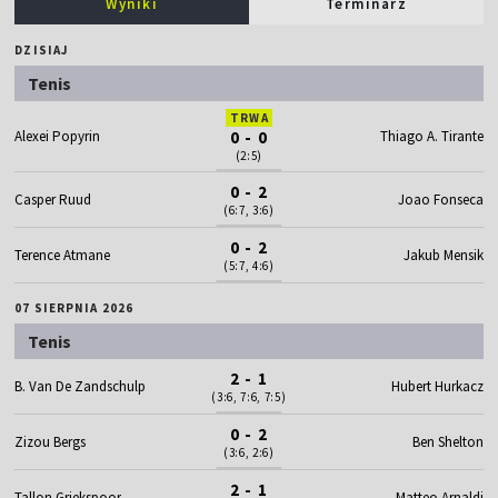
Wyniki
Terminarz
DZISIAJ
Tenis
TRWA
Alexei Popyrin
0 - 0
Thiago A. Tirante
(2:5)
0 - 2
Casper Ruud
Joao Fonseca
(6:7, 3:6)
0 - 2
Terence Atmane
Jakub Mensik
(5:7, 4:6)
07 SIERPNIA 2026
Tenis
2 - 1
B. Van De Zandschulp
Hubert Hurkacz
(3:6, 7:6, 7:5)
0 - 2
Zizou Bergs
Ben Shelton
(3:6, 2:6)
2 - 1
Tallon Griekspoor
Matteo Arnaldi