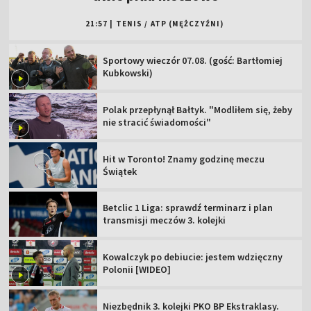
21:57
|
TENIS
/
ATP (MĘŻCZYŹNI)
Sportowy wieczór 07.08. (gość: Bartłomiej
Kubkowski)
Polak przepłynął Bałtyk. "Modliłem się, żeby
nie stracić świadomości"
Hit w Toronto! Znamy godzinę meczu
Świątek
Betclic 1 Liga: sprawdź terminarz i plan
transmisji meczów 3. kolejki
Kowalczyk po debiucie: jestem wdzięczny
Polonii [WIDEO]
Niezbędnik 3. kolejki PKO BP Ekstraklasy.