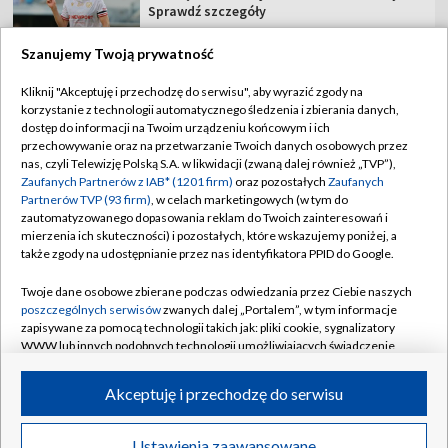
Sprawdź szczegóły
Szanujemy Twoją prywatność
Kliknij "Akceptuję i przechodzę do serwisu", aby wyrazić zgody na
korzystanie z technologii automatycznego śledzenia i zbierania danych,
TVP
dostęp do informacji na Twoim urządzeniu końcowym i ich
przechowywanie oraz na przetwarzanie Twoich danych osobowych przez
Abonament TVP
Regulamin TVP
nas, czyli Telewizję Polską S.A. w likwidacji (zwaną dalej również „TVP”),
Polityka prywatności
Sklep TVP
Zaufanych Partnerów z IAB* (1201 firm)
oraz pozostałych
Zaufanych
Partnerów TVP (93 firm)
, w celach marketingowych (w tym do
Biuro Reklamy
Moje zgody
zautomatyzowanego dopasowania reklam do Twoich zainteresowań i
mierzenia ich skuteczności) i pozostałych, które wskazujemy poniżej, a
Oferta Handlowa
Biuro reklamy
także zgody na udostępnianie przez nas identyfikatora PPID do Google.
Telegazeta ogłoszenia
Kontakt
Twoje dane osobowe zbierane podczas odwiedzania przez Ciebie naszych
Emisja w TVP
poszczególnych serwisów
zwanych dalej „Portalem”, w tym informacje
zapisywane za pomocą technologii takich jak: pliki cookie, sygnalizatory
Kanały
Rada Programowa
WWW lub innych podobnych technologii umożliwiających świadczenie
dopasowanych i bezpiecznych usług, personalizację treści oraz reklam,
Ogłoszenia przetargowe
udostępnianie funkcji mediów społecznościowych oraz analizowanie
©2026 Telewizja Polska Spółka Akcyjna w likwidacji
Akceptuję i przechodzę do serwisu
ruchu w Internecie.
Akademia Telewizyjna
Informacje o nadawcy
Twoje dane osobowe zbierane podczas odwiedzania przez Ciebie
Ustawienia zaawansowane