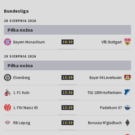
Bundesliga
28 SIERPNIA 2026
Piłka nożna
Bayern Monachium
VfB Stuttgart
18:30
29 SIERPNIA 2026
Piłka nożna
Elversberg
Bayer 04 Leverkusen
13:30
1. FC Koln
TSG 1899 Hoffenheim
13:30
1. FSV Mainz 05
Paderborn 07
13:30
RB Leipzig
Borussia M'gladbach
13:30