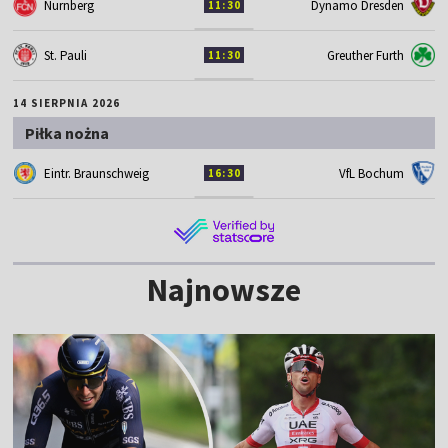
Nurnberg
Dynamo Dresden
11:30
St. Pauli
Greuther Furth
11:30
14 SIERPNIA 2026
Piłka nożna
Eintr. Braunschweig
VfL Bochum
16:30
Najnowsze