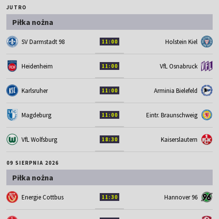
JUTRO
Piłka nożna
SV Darmstadt 98
Holstein Kiel
11:00
Heidenheim
VfL Osnabruck
11:00
Karlsruher
Arminia Bielefeld
11:00
Magdeburg
Eintr. Braunschweig
11:00
VfL Wolfsburg
Kaiserslautern
18:30
09 SIERPNIA 2026
Piłka nożna
Energie Cottbus
Hannover 96
11:30