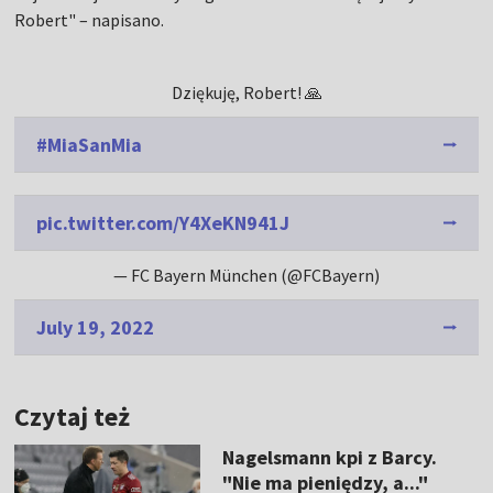
Robert" – napisano.
Dziękuję, Robert! 🙏
#MiaSanMia
pic.twitter.com/Y4XeKN941J
— FC Bayern München (@FCBayern)
July 19, 2022
Czytaj też
Nagelsmann kpi z Barcy.
"Nie ma pieniędzy, a..."