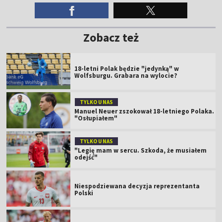
Zobacz też
18-letni Polak będzie "jedynką" w
Wolfsburgu. Grabara na wylocie?
TYLKO U NAS
Manuel Neuer zszokował 18-letniego Polaka.
"Osłupiałem"
TYLKO U NAS
"Legię mam w sercu. Szkoda, że musiałem
odejść"
Niespodziewana decyzja reprezentanta
Polski