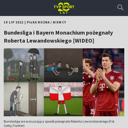
19 LIP 2022
|
PIŁKA NOŻNA
/
NIEMCY
Bundesliga i Bayern Monachium pożegnały
Roberta Lewandowskiego [WIDEO]
Bundesliga we wzruszający sposób pożegnała Roberta Lewandowskiego (Fot.
Getty/Twitter)