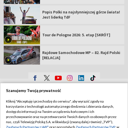
Popis Polki na najsłynniejszej górze świata!
Jest liderką TdF
Tour de Pologne 2026: 5. etap [SKRÓT]
Rajdowe Samochodowe MP – 82. Rajd Polski
[RELACJA]
TVP
Szanujemy Twoją prywatność
Abonament TVP
Regulamin TVP
Kliknij "Akceptuję i przechodzę do serwisu", aby wyrazić zgody na
Polityka prywatności
Sklep TVP
korzystanie z technologii automatycznego śledzenia i zbierania danych,
dostęp do informacji na Twoim urządzeniu końcowym i ich
Biuro Reklamy
Moje zgody
przechowywanie oraz na przetwarzanie Twoich danych osobowych przez
nas, czyli Telewizję Polską S.A. w likwidacji (zwaną dalej również „TVP”),
Oferta Handlowa
Biuro reklamy
Zaufanych Partnerów z IAB*
oraz pozostałych
Zaufanych Partnerów TVP
, w