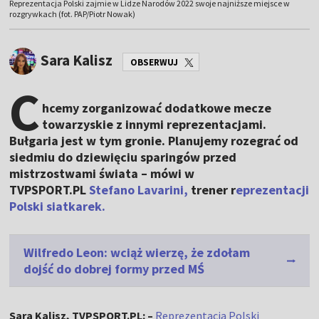
Reprezentacja Polski zajmie w Lidze Narodów 2022 swoje najniższe miejsce w
rozgrywkach (fot. PAP/Piotr Nowak)
Sara Kalisz
OBSERWUJ
C
hcemy zorganizować dodatkowe mecze
towarzyskie z innymi reprezentacjami.
Bułgaria jest w tym gronie. Planujemy rozegrać od
siedmiu do dziewięciu sparingów przed
mistrzostwami świata – mówi w
TVPSPORT.PL
Stefano Lavarini,
trener r
eprezentacji
Polski siatkarek.
Wilfredo Leon: wciąż wierzę, że zdołam
dojść do dobrej formy przed MŚ
Sara Kalisz, TVPSPORT.PL: –
Reprezentacja Polski