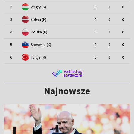
2
Węgry (K)
0
0
0
3
Łotwa (K)
0
0
0
4
Polska (K)
0
0
0
5
Słowenia (K)
0
0
0
6
Turcja (K)
0
0
0
Najnowsze