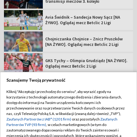
transmisji meczów 3. kolejki
Avia Świdnik – Sandecja Nowy Sącz [NA
ŻYWO]. Oglądaj mecz Betclic 2 Ligi
Chojniczanka Chojnice – Znicz Pruszków
[NA ŻYWO]. Oglądaj mecz Betclic 2 Ligi
GKS Tychy – Olimpia Grudziądz [NA ŻYWO].
Oglądaj mecz Betclic 2 Ligi
Szanujemy Twoją prywatność
Kliknij "Akceptuję i przechodzę do serwisu", aby wyrazić zgody na
korzystanie z technologii automatycznego śledzenia i zbierania danych,
TVP
dostęp do informacji na Twoim urządzeniu końcowym i ich
Abonament TVP
Regulamin TVP
przechowywanie oraz na przetwarzanie Twoich danych osobowych przez
nas, czyli Telewizję Polską S.A. w likwidacji (zwaną dalej również „TVP”),
Polityka prywatności
Sklep TVP
Zaufanych Partnerów z IAB* (1201 firm)
oraz pozostałych
Zaufanych
Partnerów TVP (93 firm)
, w celach marketingowych (w tym do
Biuro Reklamy
Moje zgody
zautomatyzowanego dopasowania reklam do Twoich zainteresowań i
mierzenia ich skuteczności) i pozostałych, które wskazujemy poniżej, a