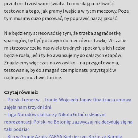
przed mistrzostwami świata. To one dają możliwość
testowania tego, jak gramy i wejścia w rytm meczowy. Poza
tym musimy dużo pracować, by poprawić naszą jakość.
Nie będziemy stresować się tym, że trzeba zagrać setkę
sparingów, by być gotowym do meczów o stawkę. W czasie
mistrzostw czeka nas wiele trudnych spotkań, a ich liczba
będzie rosła, jeśli tylko awansujemy do dalszych etapów.
Znajdziemy więc czas na wszystko – na przygotowania,
testowanie, by do zmagań czempionatu przystąpić w
najlepszej możliwej formie.
Czytaj również:
–
Polski trener w… Iranie. Wojciech Janas: finalizacja umowy
zajęła nam trzy dni dni
–
Liga Narodów siatkarzy. Nikola Grbić o składzie
reprezentacji Polski na Bolonię: zazwyczaj nie decyduję się na
taki podział
–
Kto w Grupie Azoty ZAKSA Kędzierzyn-Koźle za Kamila