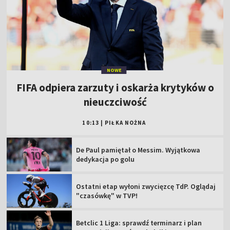
NOWE
FIFA odpiera zarzuty i oskarża krytyków o
nieuczciwość
10:13
|
PIŁKA NOŻNA
De Paul pamiętał o Messim. Wyjątkowa
dedykacja po golu
Ostatni etap wyłoni zwycięzcę TdP. Oglądaj
"czasówkę" w TVP!
Betclic 1 Liga: sprawdź terminarz i plan