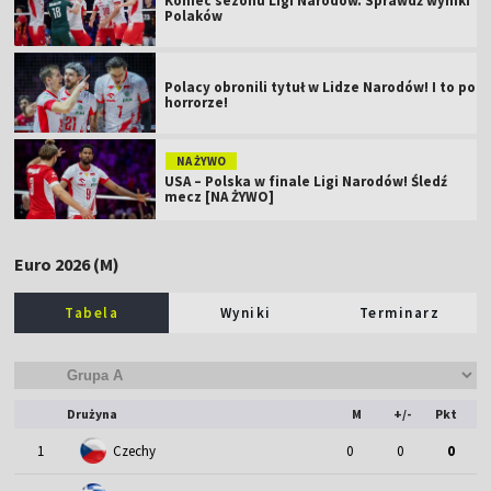
Koniec sezonu Ligi Narodów. Sprawdź wyniki
Polaków
Polacy obronili tytuł w Lidze Narodów! I to po
horrorze!
NA ŻYWO
USA – Polska w finale Ligi Narodów! Śledź
mecz [NA ŻYWO]
Euro 2026 (M)
Tabela
Wyniki
Terminarz
Drużyna
M
+/-
Pkt
1
Czechy
0
0
0