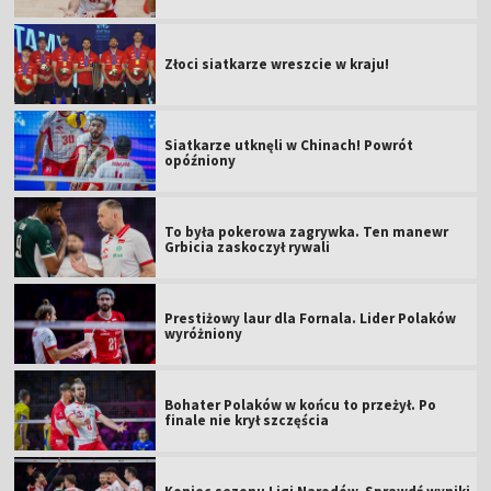
Złoci siatkarze wreszcie w kraju!
Siatkarze utknęli w Chinach! Powrót
opóźniony
To była pokerowa zagrywka. Ten manewr
Grbicia zaskoczył rywali
Prestiżowy laur dla Fornala. Lider Polaków
wyróżniony
Bohater Polaków w końcu to przeżył. Po
finale nie krył szczęścia