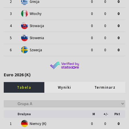
2
Grecja
0
0
0
3
Włochy
0
0
0
4
Słowacja
0
0
0
5
Słowenia
0
0
0
6
Szwecja
0
0
0
Euro 2026 (K)
Tabela
Wyniki
Terminarz
Drużyna
M
+/-
Pkt
1
Niemcy (K)
0
0
0