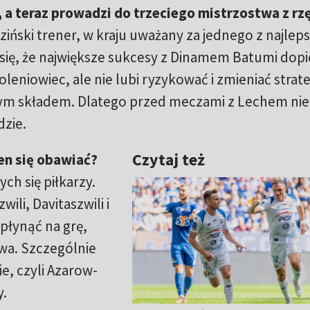
 a teraz prowadzi do trzeciego mistrzostwa z rz
iński trener, w kraju uważany za jednego z najlep
się, że największe sukcesy z Dinamem Batumi dopi
eniowiec, ale nie lubi ryzykować i zmieniać strateg
ym składem. Dlatego przed meczami z Lechem nie
dzie.
Czytaj też
en się obawiać?
ch się piłkarzy.
li, Davitaszwili i
płynąć na grę,
wa. Szczególnie
e, czyli Azarow-
y.