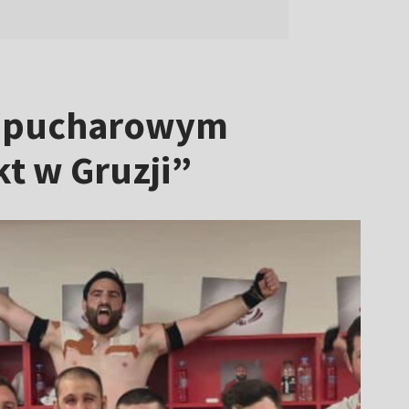
ym pucharowym
t w Gruzji”