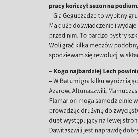
pracy kończył sezon na podium,
– Gia Geguczadze to wybitny gruz
Ma duże doświadczenie i wydaje 
przed nim. To bardzo bystry szkol
Woli grać kilka meczów podobn
spodziewam się rewolucji w skła
– Kogo najbardziej Lech powini
– W Batumi gra kilku wyróżniający
Azarow, Altunaszwili, Mamuczaszwi
Flamarion mogą samodzielnie w
prowadząc drużynę do zwycięst
duet występujący na lewej stroni
Dawitaszwili jest naprawdę dobr