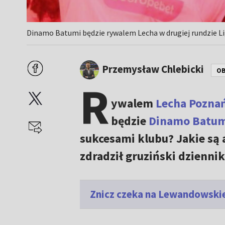
Dinamo Batumi będzie rywalem Lecha w drugiej rundzie L
Przemysław Chlebicki
OB
R
ywalem
Lecha Pozna
będzie
Dinamo Batum
sukcesami klubu? Jakie są 
zdradził gruziński dziennik
Znicz czeka na Lewandowskie