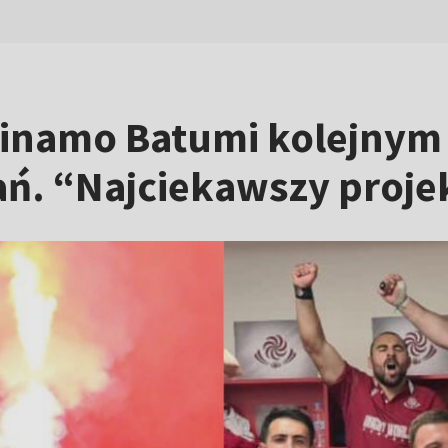
i. Dinamo Batumi kolejn
ń. “Najciekawszy projek