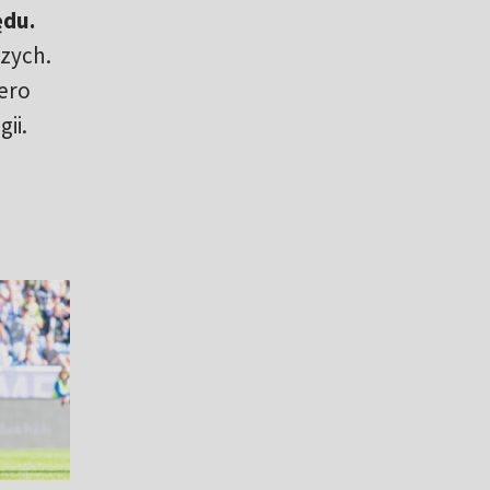
ędu.
szych.
ero
ii.