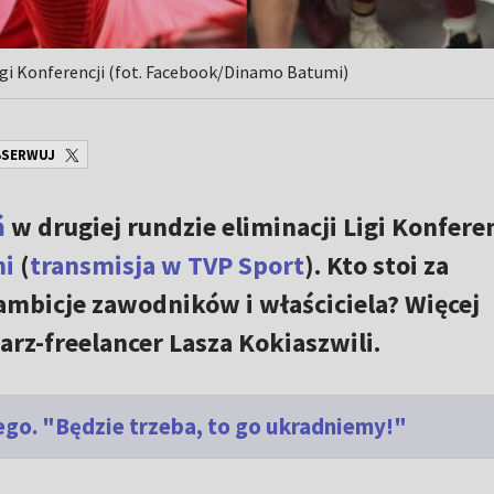
igi Konferencji (fot. Facebook/Dinamo Batumi)
SERWUJ
ń
w drugiej rundzie eliminacji Ligi Konferen
i
(
transmisja w TVP Sport
). Kto stoi za
ambicje zawodników i właściciela? Więcej
arz-freelancer Lasza Kokiaszwili.
go. "Będzie trzeba, to go ukradniemy!"