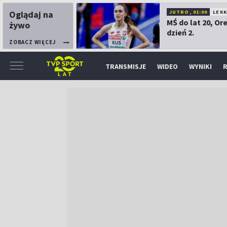
Oglądaj na
JUTRO, 01:00
LEK
MŚ do lat 20, Or
żywo
dzień 2.
ZOBACZ WIĘCEJ
TRANSMISJE
WIDEO
WYNIKI
R