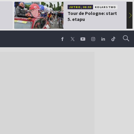
JUTRO, 08:55
KOLARSTWO
Tour de Pologne: start
▶
5. etapu