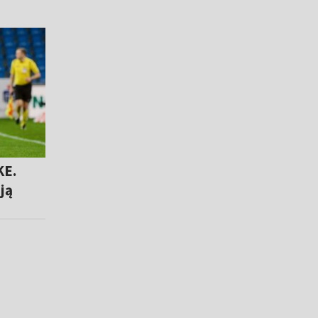
KE.
ją