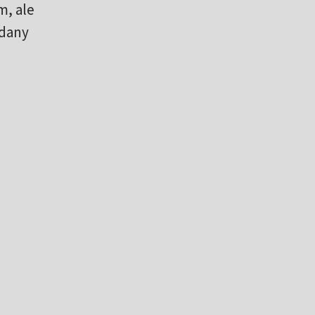
m, ale
edany