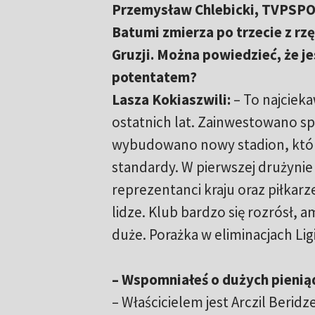
Przemysław Chlebicki, TVPSPO
Batumi zmierza po trzecie z r
Gruzji. Można powiedzieć, że j
potentatem?
Lasza Kokiaszwili:
– To najciek
ostatnich lat. Zainwestowano sp
wybudowano nowy stadion, któr
standardy. W pierwszej drużynie
reprezentanci kraju oraz piłkarz
lidze. Klub bardzo się rozrósł, a
duże. Porażka w eliminacjach Li
– Wspomniałeś o dużych pieniąd
– Właścicielem jest Arczil Berid