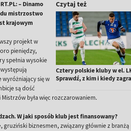
Czytaj też
RT.PL: – Dinamo
zędu mistrzostwo
est krajowym
awszy projekt w
oro pieniędzy,
y spełnia wysokie
 występują
Cztery polskie kluby w el. L
Sprawdź, z kim i kiedy zagra
e wyróżniający się w
mbicje są dość
gi Mistrzów była więc rozczarowaniem.
zach. W jaki sposób klub jest finansowany?
ze, gruziński biznesmen, związany głównie z branżą