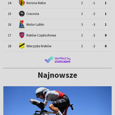
14
Korona Kielce
2
-1
1
15
Cracovia
2
-2
1
Motor Lublin
16
3
-3
1
17
Raków Częstochowa
2
-2
0
18
Wieczysta Kraków
2
-2
0
Najnowsze