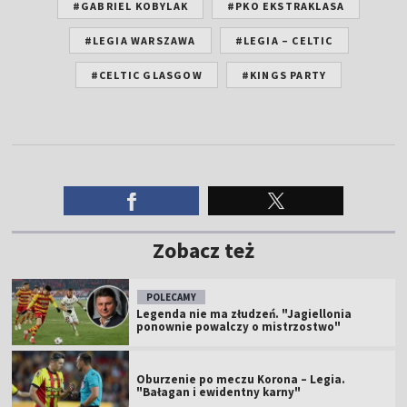
#GABRIEL KOBYLAK
#PKO EKSTRAKLASA
#LEGIA WARSZAWA
#LEGIA – CELTIC
#CELTIC GLASGOW
#KINGS PARTY
Zobacz też
POLECAMY
Legenda nie ma złudzeń. "Jagiellonia
ponownie powalczy o mistrzostwo"
Oburzenie po meczu Korona – Legia.
"Bałagan i ewidentny karny"