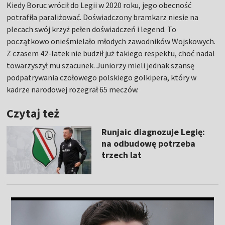
Kiedy Boruc wrócił do Legii w 2020 roku, jego obecność
potrafiła paraliżować. Doświadczony bramkarz niesie na
plecach swój krzyż pełen doświadczeń i legend. To
początkowo onieśmielało młodych zawodników Wojskowych.
Z czasem 42-latek nie budził już takiego respektu, choć nadal
towarzyszył mu szacunek. Juniorzy mieli jednak szansę
podpatrywania czołowego polskiego golkipera, który w
kadrze narodowej rozegrał 65 meczów.
Czytaj też
Runjaic diagnozuje Legię:
na odbudowę potrzeba
trzech lat