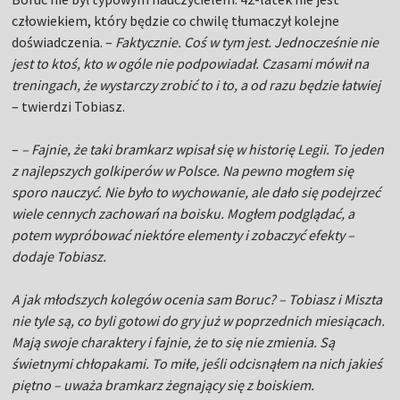
człowiekiem, który będzie co chwilę tłumaczył kolejne
doświadczenia. –
Faktycznie. Coś w tym jest. Jednocześnie nie
jest to ktoś, kto w ogóle nie podpowiadał. Czasami mówił na
treningach, że wystarczy zrobić to i to, a od razu będzie łatwiej
– twierdzi Tobiasz.
–
–
Fajnie, że taki bramkarz wpisał się w historię Legii. To jeden
z najlepszych golkiperów w Polsce. Na pewno mogłem się
sporo nauczyć. Nie było to wychowanie, ale dało się podejrzeć
wiele cennych zachowań na boisku. Mogłem podglądać, a
potem wypróbować niektóre elementy i zobaczyć efekty
–
dodaje Tobiasz.
A jak młodszych kolegów ocenia sam Boruc? –
Tobiasz i Miszta
nie tyle są, co byli gotowi do gry już w poprzednich miesiącach.
Mają swoje charaktery i fajnie, że to się nie zmienia. Są
świetnymi chłopakami. To miłe, jeśli odcisnąłem na nich jakieś
piętno
– uważa bramkarz żegnający się z boiskiem.