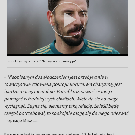
Lider Legii się odrodzi? "Nowy sezon, nowy ja"
–
Nieopisanym doświadczeniem jest przebywanie w
towarzystwie człowieka pokroju Boruca. Ma charyzmę, jest
bardzo mocny mentalnie. Potrafił rozmawiać ze mną i
pomagać w trudniejszych chwilach. Wiele da się od niego
wyciągnąć. Żegna się, ale mamy taką relację, że jeśli będę
czegoś potrzebował, to spokojnie mogę się do niego odezwać
– opisuje Miszta.
Boruc nie był typowym nauczycielem. 42-latek nie jest