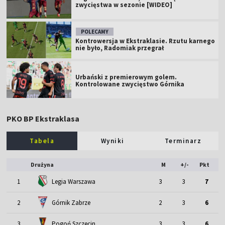
zwycięstwa w sezonie [WIDEO]
POLECAMY
Kontrowersja w Ekstraklasie. Rzutu karnego
nie było, Radomiak przegrał
Urbański z premierowym golem.
Kontrolowane zwycięstwo Górnika
PKO BP Ekstraklasa
Tabela
Wyniki
Terminarz
Drużyna
M
+/-
Pkt
1
Legia Warszawa
3
3
7
2
Górnik Zabrze
2
3
6
3
Pogoń Szczecin
3
3
6