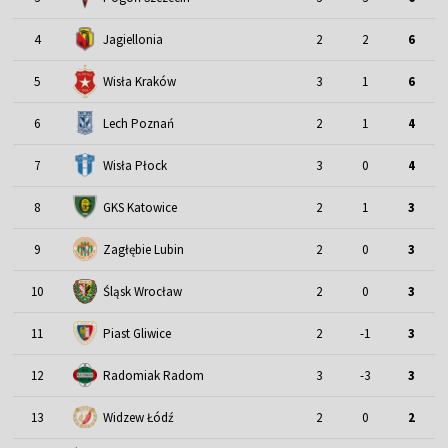
4
Jagiellonia
2
2
6
5
Wisła Kraków
3
1
6
6
Lech Poznań
2
1
4
7
Wisła Płock
3
0
4
8
GKS Katowice
2
1
3
9
Zagłębie Lubin
2
0
3
Śląsk Wrocław
10
2
0
3
11
Piast Gliwice
2
-1
3
12
Radomiak Radom
3
-3
3
13
Widzew Łódź
2
0
2