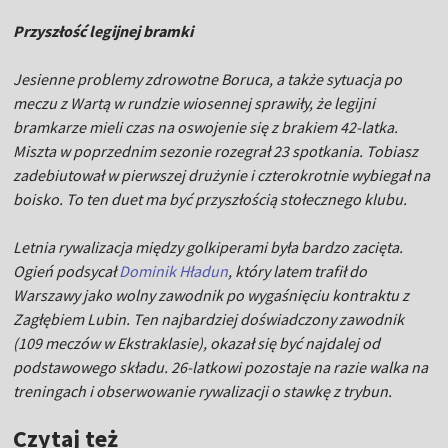
Przyszłość legijnej bramki
Jesienne problemy zdrowotne Boruca, a także sytuacja po
meczu z Wartą w rundzie wiosennej sprawiły, że legijni
bramkarze mieli czas na oswojenie się z brakiem 42-latka.
Miszta w poprzednim sezonie rozegrał 23 spotkania. Tobiasz
zadebiutował w pierwszej drużynie i czterokrotnie wybiegał na
boisko. To ten duet ma być przyszłością stołecznego klubu.
Letnia rywalizacja między golkiperami była bardzo zacięta.
Ogień podsycał
Dominik Hładun
, który latem trafił do
Warszawy jako wolny zawodnik po wygaśnięciu kontraktu z
Zagłębiem Lubin. Ten najbardziej doświadczony zawodnik
(109 meczów w Ekstraklasie), okazał się być najdalej od
podstawowego składu. 26-latkowi pozostaje na razie walka na
treningach i obserwowanie rywalizacji o stawkę z trybun.
Czytaj też