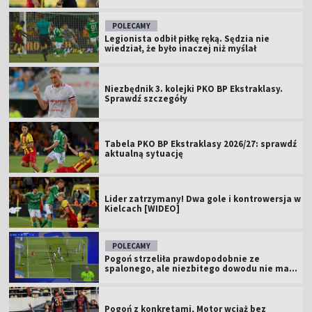
POLECAMY
Legionista odbił piłkę ręką. Sędzia nie
wiedział, że było inaczej niż myślał
Niezbędnik 3. kolejki PKO BP Ekstraklasy.
Sprawdź szczegóły
Tabela PKO BP Ekstraklasy 2026/27: sprawdź
aktualną sytuację
Lider zatrzymany! Dwa gole i kontrowersja w
Kielcach [WIDEO]
POLECAMY
Pogoń strzeliła prawdopodobnie ze
spalonego, ale niezbitego dowodu nie ma...
Pogoń z konkretami, Motor wciąż bez