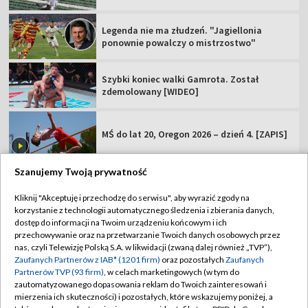
Legenda nie ma złudzeń. "Jagiellonia
ponownie powalczy o mistrzostwo"
Szybki koniec walki Gamrota. Został
zdemolowany [WIDEO]
MŚ do lat 20, Oregon 2026 – dzień 4. [ZAPIS]
Szanujemy Twoją prywatność
Kliknij "Akceptuję i przechodzę do serwisu", aby wyrazić zgody na
korzystanie z technologii automatycznego śledzenia i zbierania danych,
TVP
dostęp do informacji na Twoim urządzeniu końcowym i ich
Abonament TVP
Regulamin TVP
przechowywanie oraz na przetwarzanie Twoich danych osobowych przez
nas, czyli Telewizję Polską S.A. w likwidacji (zwaną dalej również „TVP”),
Polityka prywatności
Sklep TVP
Zaufanych Partnerów z IAB* (1201 firm)
oraz pozostałych
Zaufanych
Partnerów TVP (93 firm)
, w celach marketingowych (w tym do
Biuro Reklamy
Moje zgody
zautomatyzowanego dopasowania reklam do Twoich zainteresowań i
mierzenia ich skuteczności) i pozostałych, które wskazujemy poniżej, a
Oferta Handlowa
Biuro reklamy