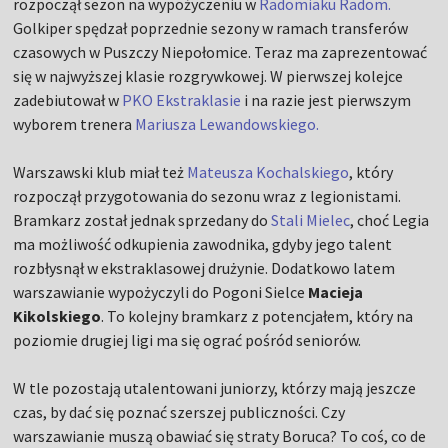
rozpoczął sezon na wypożyczeniu w
Radomiaku Radom.
Golkiper spędzał poprzednie sezony w ramach transferów
czasowych w Puszczy Niepołomice. Teraz ma zaprezentować
się w najwyższej klasie rozgrywkowej. W pierwszej kolejce
zadebiutował w
PKO Ekstraklasie
i na razie jest pierwszym
wyborem trenera
Mariusza Lewandowskiego.
Warszawski klub miał też
Mateusza Kochalskiego
, który
rozpoczął przygotowania do sezonu wraz z legionistami.
Bramkarz został jednak sprzedany do
Stali Mielec
, choć Legia
ma możliwość odkupienia zawodnika, gdyby jego talent
rozbłysnął w ekstraklasowej drużynie. Dodatkowo latem
warszawianie wypożyczyli do Pogoni Sielce
Macieja
Kikolskiego
. To kolejny bramkarz z potencjałem, który na
poziomie drugiej ligi ma się ograć pośród seniorów.
W tle pozostają utalentowani juniorzy, którzy mają jeszcze
czas, by dać się poznać szerszej publiczności. Czy
warszawianie muszą obawiać się straty Boruca? To coś, co de