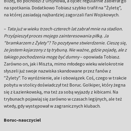
bliżej, bo pochodzi z Ursynowa, a ojciec regularnie zabierał go
na spotkania. Dodatkowo Tobiasz szybko trafił na ”Żyletę”,
na której zasiadają najbardziej zagorzali fani Wojskowych.
–
Tata już w wieku trzech-czterech lat zabrał mnie na stadion.
Przyśpieszył proces mojego zainteresowania piłką. Ja
"bramkarzem z Żylety"? To pozytywne stwierdzenie. Cieszę się,
że jestem kojarzony z tą trybuną. Nie ważne, gdzie pojadę, ale z
takiego pochodzenia mogę być dumny
– opowiada Tobiasz.
Zarówno on, jak i Miszta, mimo młodego wieku wielokrotnie
słyszeli już swoje nazwiska skandowane przez fanów z
”Żylety”. To wyróżnienie, ale i obowiązek. Coś, czego w trakcie
pobytu w stolicy doświadczył też Boruc. Golkiper, który żegna
się z Łazienkowską, ma też za sobą wyjazdy z kibicami. Na
trybunach pojawiaj się zarówno w czasach legijnych, ale też
wtedy, gdy występował w zagranicznych klubach.
Boruc–nauczyciel