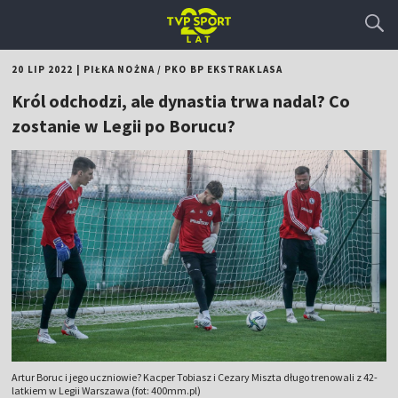
20 LIP 2022
|
PIŁKA NOŻNA
/
PKO BP EKSTRAKLASA
Król odchodzi, ale dynastia trwa nadal? Co
zostanie w Legii po Borucu?
Artur Boruc i jego uczniowie? Kacper Tobiasz i Cezary Miszta długo trenowali z 42-
latkiem w Legii Warszawa (fot: 400mm.pl)