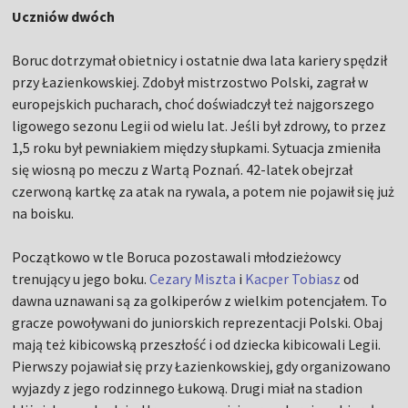
Uczniów dwóch
Boruc dotrzymał obietnicy i ostatnie dwa lata kariery spędził
przy Łazienkowskiej. Zdobył mistrzostwo Polski, zagrał w
europejskich pucharach, choć doświadczył też najgorszego
ligowego sezonu Legii od wielu lat. Jeśli był zdrowy, to przez
1,5 roku był pewniakiem między słupkami. Sytuacja zmieniła
się wiosną po meczu z Wartą Poznań. 42-latek obejrzał
czerwoną kartkę za atak na rywala, a potem nie pojawił się już
na boisku.
Początkowo w tle Boruca pozostawali młodzieżowcy
trenujący u jego boku.
Cezary Miszta
i
Kacper Tobiasz
od
dawna uznawani są za golkiperów z wielkim potencjałem. To
gracze powoływani do juniorskich reprezentacji Polski. Obaj
mają też kibicowską przeszłość i od dziecka kibicowali Legii.
Pierwszy pojawiał się przy Łazienkowskiej, gdy organizowano
wyjazdy z jego rodzinnego Łukową. Drugi miał na stadion