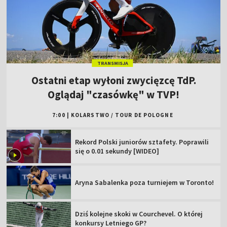
TRANSMISJA
Ostatni etap wyłoni zwycięzcę TdP.
Oglądaj "czasówkę" w TVP!
7:00
|
KOLARSTWO
/
TOUR DE POLOGNE
Rekord Polski juniorów sztafety. Poprawili
się o 0.01 sekundy [WIDEO]
Aryna Sabalenka poza turniejem w Toronto!
Dziś kolejne skoki w Courchevel. O której
konkursy Letniego GP?