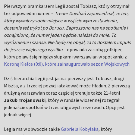
Pierwszym bramkarzem Legii został Tobiasz, który otrzymał
też odpowiedni numer. –
Trener Dowhań zapowiedział, że ten,
który wywalczy sobie miejsce w wyjściowym zestawieniu,
dostanie też trykot po Borucu. Zaproszono nas na spotkanie i
oznajmiono, że numer jeden będzie należał do mnie. To
wyróżnienie i szansa. Nie będę się obijał, za to dostałem impuls
do jeszcze większego wysiłku
– opowiada za sobą golkiper,
który pojawił się między słupkami warszawian w spotkaniu z
Koroną Kielce (0:0), które zainaugurowało sezon Wojskowych.
Dziś hierarchia Legii jest jasna: pierwszy jest Tobiasz, drugi –
Miszta, a z trzeciej pozycji atakować może Hładun. Z pierwszą
drużyną warszawian coraz częściej trenuje także 21-letni
Jakub Trojanowski
, który w rundzie wiosennej rozegrał
jedenaście spotkań w trzecioligowych rezerwach. Opcji jest
jednak więcej.
Legia ma w obwodzie także
Gabriela Kobylaka
, który