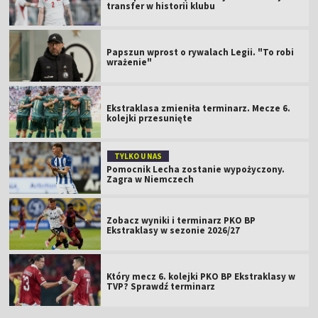
transfer w historii klubu
Papszun wprost o rywalach Legii. "To robi
wrażenie"
Ekstraklasa zmieniła terminarz. Mecze 6.
kolejki przesunięte
TYLKO U NAS
Pomocnik Lecha zostanie wypożyczony.
Zagra w Niemczech
Zobacz wyniki i terminarz PKO BP
Ekstraklasy w sezonie 2026/27
Który mecz 6. kolejki PKO BP Ekstraklasy w
TVP? Sprawdź terminarz