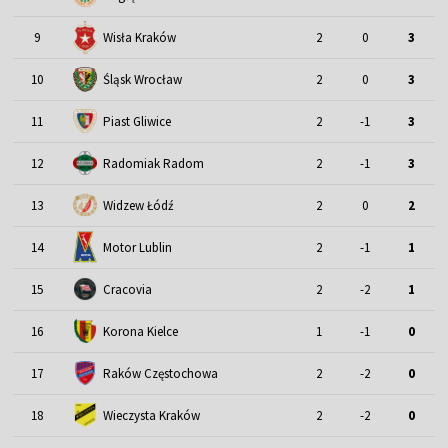
9
Wisła Kraków
2
0
3
Śląsk Wrocław
10
2
0
3
11
Piast Gliwice
2
-1
3
12
Radomiak Radom
2
-1
3
13
Widzew Łódź
2
0
2
Motor Lublin
14
2
-1
1
15
Cracovia
2
-2
1
16
Korona Kielce
1
-1
0
17
Raków Częstochowa
2
-2
0
18
Wieczysta Kraków
2
-2
0