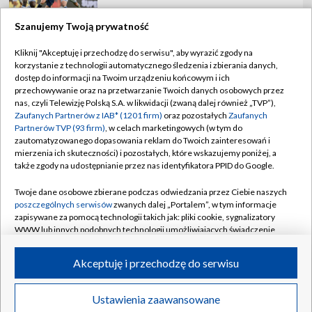
Szanujemy Twoją prywatność
Kliknij "Akceptuję i przechodzę do serwisu", aby wyrazić zgody na
korzystanie z technologii automatycznego śledzenia i zbierania danych,
TVP
dostęp do informacji na Twoim urządzeniu końcowym i ich
Abonament TVP
Regulamin TVP
przechowywanie oraz na przetwarzanie Twoich danych osobowych przez
nas, czyli Telewizję Polską S.A. w likwidacji (zwaną dalej również „TVP”),
Polityka prywatności
Sklep TVP
Zaufanych Partnerów z IAB* (1201 firm)
oraz pozostałych
Zaufanych
Partnerów TVP (93 firm)
, w celach marketingowych (w tym do
Biuro Reklamy
Moje zgody
zautomatyzowanego dopasowania reklam do Twoich zainteresowań i
mierzenia ich skuteczności) i pozostałych, które wskazujemy poniżej, a
Oferta Handlowa
Biuro reklamy
także zgody na udostępnianie przez nas identyfikatora PPID do Google.
Telegazeta ogłoszenia
Kontakt
Twoje dane osobowe zbierane podczas odwiedzania przez Ciebie naszych
Emisja w TVP
poszczególnych serwisów
zwanych dalej „Portalem”, w tym informacje
zapisywane za pomocą technologii takich jak: pliki cookie, sygnalizatory
Kanały
Rada Programowa
WWW lub innych podobnych technologii umożliwiających świadczenie
dopasowanych i bezpiecznych usług, personalizację treści oraz reklam,
Ogłoszenia przetargowe
udostępnianie funkcji mediów społecznościowych oraz analizowanie
©2026 Telewizja Polska Spółka Akcyjna w likwidacji
Akceptuję i przechodzę do serwisu
ruchu w Internecie.
Akademia Telewizyjna
Informacje o nadawcy
Twoje dane osobowe zbierane podczas odwiedzania przez Ciebie
Ustawienia zaawansowane
News
Transmisje
Wideo
Więcej
poszczególnych serwisów
na Portalu, takie jak adresy IP, identyfikatory