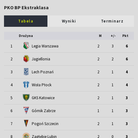
PKO BP Ekstraklasa
Tabela
Wyniki
Terminarz
Drużyna
M
+/-
Pkt
1
Legia Warszawa
2
3
6
2
Jagiellonia
2
2
6
3
Lech Poznań
2
1
4
4
Wisła Płock
2
1
4
5
GKS Katowice
2
1
3
6
Górnik Zabrze
1
1
3
7
Pogoń Szczecin
2
1
3
8
Zagłębie Lubin
2
0
3