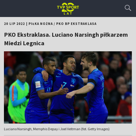
20 LIP 2022
|
PIŁKA NOŻNA
/
PKO BP EKSTRAKLASA
PKO Ekstraklasa. Luciano Narsingh piłkarzem
Miedzi Legnica
Luciano Narsingh, Memphis Depay i Joel Veltman (fot. Getty Images)