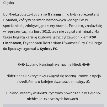
Śląska.
Do Miedzi dołączył
Luciano Narsingh
. To były reprezentant
Holandii, który w barwach narodowych wystąpił w 19
spotkaniach, zdobywając cztery bramki. Ponadto, znalazł się
w reprezentacji na Euro 2012, lecz nie zagrał ani minuty. Ma
także bogatą karierę klubową, gdyż był zawodnikiem
PSV
Eindhoven
, Feyenoordu Rotterdam i Swansea City. Od lutego
do lipca występował w
Sydney FC
.
�� Luciano Narsingh wzmacnia Miedź ��
Niderlandzki skrzydłowy związał się roczną umową z opcją
przedłużenia o kolejne dwanaście miesięcy ✍️
Luciano, witamy w Miedzi i życzymy powodzenia w zielono-
niebiesko-czerwonych barwach ‼️