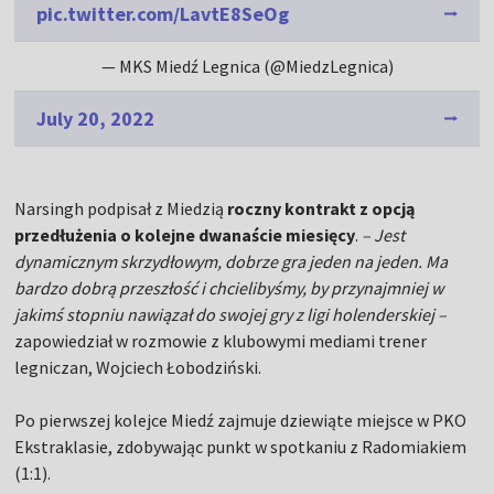
pic.twitter.com/LavtE8SeOg
— MKS Miedź Legnica (@MiedzLegnica)
July 20, 2022
Narsingh podpisał z Miedzią
roczny kontrakt z opcją
przedłużenia o kolejne dwanaście miesięcy
.
– Jest
dynamicznym skrzydłowym, dobrze gra jeden na jeden. Ma
bardzo dobrą przeszłość i chcielibyśmy, by przynajmniej w
jakimś stopniu nawiązał do swojej gry z ligi holenderskiej –
zapowiedział w rozmowie z klubowymi mediami trener
legniczan, Wojciech Łobodziński.
Po pierwszej kolejce Miedź zajmuje dziewiąte miejsce w PKO
Ekstraklasie, zdobywając punkt w spotkaniu z Radomiakiem
(1:1).