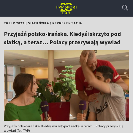
20 LIP 2022
|
SIATKÓWKA
/
REPREZENTACJA
Przyjaźń polsko-irańska. Kiedyś iskrzyło pod
siatką, a teraz… Polacy przerywają wywiad
Przyjaźń polsko-irańska. Kiedyś iskrzyło pod siatką, a teraz… Polacy przerywają
wywiad (fot. TVP)