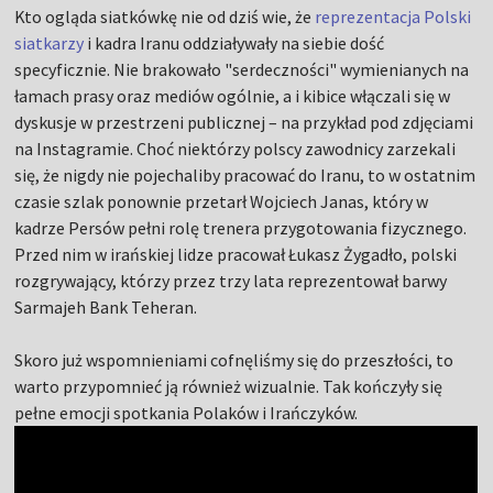
Kto ogląda siatkówkę nie od dziś wie, że
reprezentacja Polski
siatkarzy
i kadra Iranu oddziaływały na siebie dość
specyficznie. Nie brakowało "serdeczności" wymienianych na
łamach prasy oraz mediów ogólnie, a i kibice włączali się w
dyskusje w przestrzeni publicznej – na przykład pod zdjęciami
na Instagramie. Choć niektórzy polscy zawodnicy zarzekali
się, że nigdy nie pojechaliby pracować do Iranu, to w ostatnim
czasie szlak ponownie przetarł Wojciech Janas, który w
kadrze Persów pełni rolę trenera przygotowania fizycznego.
Przed nim w irańskiej lidze pracował Łukasz Żygadło, polski
rozgrywający, którzy przez trzy lata reprezentował barwy
Sarmajeh Bank Teheran.
Skoro już wspomnieniami cofnęliśmy się do przeszłości, to
warto przypomnieć ją również wizualnie. Tak kończyły się
pełne emocji spotkania Polaków i Irańczyków.