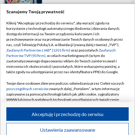
Szanujemy Twoją prywatność
Kliknij "Akceptuję i przechodzę do serwisu", aby wyrazić zgody na
korzystanie z technologii automatycznego śledzenia i zbierania danych,
TVP
dostęp do informacji na Twoim urządzeniu końcowym i ich
Abonament TVP
Regulamin TVP
przechowywanie oraz na przetwarzanie Twoich danych osobowych przez
nas, czyli Telewizję Polską S.A. w likwidacji (zwaną dalej również „TVP”),
Polityka prywatności
Sklep TVP
Zaufanych Partnerów z IAB* (1201 firm)
oraz pozostałych
Zaufanych
Partnerów TVP (93 firm)
, w celach marketingowych (w tym do
Biuro Reklamy
Moje zgody
zautomatyzowanego dopasowania reklam do Twoich zainteresowań i
mierzenia ich skuteczności) i pozostałych, które wskazujemy poniżej, a
Oferta Handlowa
Biuro reklamy
także zgody na udostępnianie przez nas identyfikatora PPID do Google.
Telegazeta ogłoszenia
Kontakt
Twoje dane osobowe zbierane podczas odwiedzania przez Ciebie naszych
Emisja w TVP
poszczególnych serwisów
zwanych dalej „Portalem”, w tym informacje
zapisywane za pomocą technologii takich jak: pliki cookie, sygnalizatory
Kanały
Rada Programowa
WWW lub innych podobnych technologii umożliwiających świadczenie
dopasowanych i bezpiecznych usług, personalizację treści oraz reklam,
Ogłoszenia przetargowe
udostępnianie funkcji mediów społecznościowych oraz analizowanie
©2026 Telewizja Polska Spółka Akcyjna w likwidacji
Akceptuję i przechodzę do serwisu
ruchu w Internecie.
Akademia Telewizyjna
Informacje o nadawcy
Twoje dane osobowe zbierane podczas odwiedzania przez Ciebie
Ustawienia zaawansowane
News
Transmisje
Wideo
Więcej
poszczególnych serwisów
na Portalu, takie jak adresy IP, identyfikatory