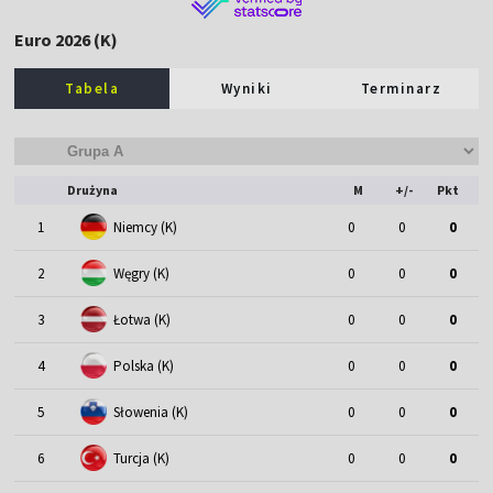
Euro 2026 (K)
Tabela
Wyniki
Terminarz
Drużyna
M
+/-
Pkt
1
Niemcy (K)
0
0
0
2
Węgry (K)
0
0
0
3
Łotwa (K)
0
0
0
4
Polska (K)
0
0
0
5
Słowenia (K)
0
0
0
6
Turcja (K)
0
0
0