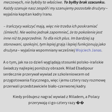
meczowych, nie byłoby to właściwe.
To byłby brak szacunku.
Każdy szanuje nasz zespół i my szanujemy pozostałe drużyny
–
wyjaśnia kapitan kadry Iranu.
– Irańczycy walczyć mają, więc nie trzeba ich poskramiać
(śmiech). Nie wolno jednak zapomnieć, że to pokolenie jest
inne niż to poprzednie. To dla nich plus. Im bardziej są
stonowani, spokojni, tym lepiej grają i lepiej funkcjonują jako
drużyna
– wyjaśnia wspomniany wcześniej
Wojciech Janas
.
A o tym, jak na co dzień wyglądają stosunki polsko-irańskie
świadczy najlepiej poniższy obrazek. Milad Ebadipour
serdecznie przerywał wywiad ze szkoleniowcem od
przygotowania fizycznego, więc i jemu cztery razy rozmowę
przerwali przedstawiciele biało-czerwonej kadry.
Kiedy próbujesz nagrać wywiad z Miladem, a Polacy
przerywają ci go cztery razy ��