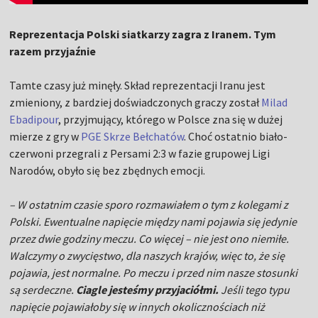
Reprezentacja Polski siatkarzy zagra z Iranem. Tym
razem przyjaźnie
Tamte czasy już minęły. Skład reprezentacji Iranu jest
zmieniony, z bardziej doświadczonych graczy został
Milad
Ebadipour
, przyjmujący, którego w Polsce zna się w dużej
mierze z gry w
PGE Skrze Bełchatów
. Choć ostatnio biało-
czerwoni przegrali z Persami 2:3 w fazie grupowej Ligi
Narodów, obyło się bez zbędnych emocji.
– W ostatnim czasie sporo rozmawiałem o tym z kolegami z
Polski. Ewentualne napięcie między nami pojawia się jedynie
przez dwie godziny meczu. Co więcej – nie jest ono niemiłe.
Walczymy o zwycięstwo, dla naszych krajów, więc to, że się
pojawia, jest normalne. Po meczu i przed nim nasze stosunki
są serdeczne.
Ciagle jesteśmy przyjaciółmi.
Jeśli tego typu
napięcie pojawiałoby się w innych okolicznościach niż