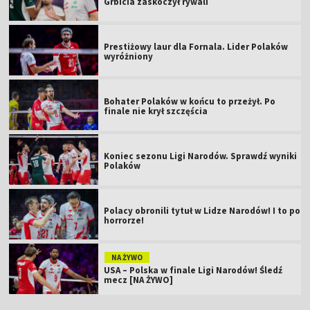
Grbicia zaskoczył rywali
Prestiżowy laur dla Fornala. Lider Polaków
wyróżniony
Bohater Polaków w końcu to przeżył. Po
finale nie krył szczęścia
Koniec sezonu Ligi Narodów. Sprawdź wyniki
Polaków
Polacy obronili tytuł w Lidze Narodów! I to po
horrorze!
NA ŻYWO
USA – Polska w finale Ligi Narodów! Śledź
mecz [NA ŻYWO]