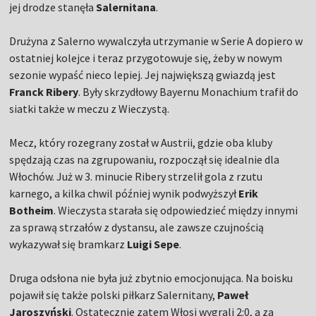
jej drodze stanęła
Salernitana
.
Drużyna z Salerno wywalczyła utrzymanie w Serie A dopiero w
ostatniej kolejce i teraz przygotowuje się, żeby w nowym
sezonie wypaść nieco lepiej. Jej największą gwiazdą jest
Franck Ribery
. Były skrzydłowy Bayernu Monachium trafił do
siatki także w meczu z Wieczystą.
Mecz, który rozegrany został w Austrii, gdzie oba kluby
spędzają czas na zgrupowaniu, rozpoczął się idealnie dla
Włochów. Już w 3. minucie Ribery strzelił gola z rzutu
karnego, a kilka chwil później wynik podwyższył
Erik
Botheim
. Wieczysta starała się odpowiedzieć między innymi
za sprawą strzałów z dystansu, ale zawsze czujnością
wykazywał się bramkarz
Luigi Sepe
.
Druga odsłona nie była już zbytnio emocjonująca. Na boisku
pojawił się także polski piłkarz Salernitany,
Paweł
Jaroszyński
. Ostatecznie zatem Włosi wygrali 2:0, a za