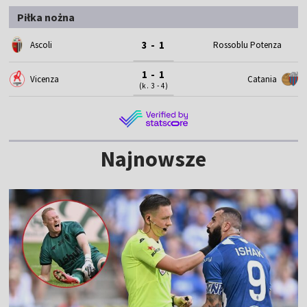
Piłka nożna
3 - 1
Ascoli
Rossoblu Potenza
1 - 1
Vicenza
Catania
(k. 3 - 4)
Najnowsze