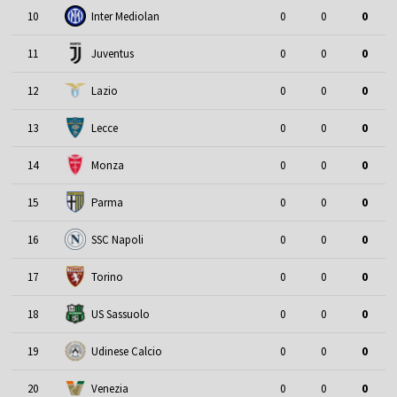
10
Inter Mediolan
0
0
0
11
Juventus
0
0
0
12
Lazio
0
0
0
13
Lecce
0
0
0
14
Monza
0
0
0
15
Parma
0
0
0
16
SSC Napoli
0
0
0
17
Torino
0
0
0
18
US Sassuolo
0
0
0
19
Udinese Calcio
0
0
0
20
Venezia
0
0
0