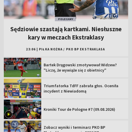
POLECAMY
Sędziowie szastają kartkami. Niesłuszne
kary w meczach Ekstraklasy
23:06
|
PIŁKA NOŻNA
/
PKO BP EKSTRAKLASA
Bartek Drągowski zmotywował Widzew?
"Liczę, że wywiąże się z obietnicy"
Triumfatorka TdFF zabrała głos. Oceniła
incydent z Niewiadomą
Kroniki Tour de Pologne #7 (09.08.2026)
Zobacz wyniki i terminarz PKO BP