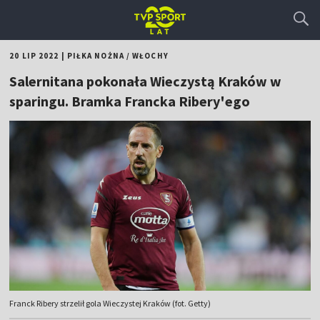
20 LIP 2022
|
PIŁKA NOŻNA
/
WŁOCHY
Salernitana pokonała Wieczystą Kraków w
sparingu. Bramka Francka Ribery'ego
Franck Ribery strzelił gola Wieczystej Kraków (fot. Getty)