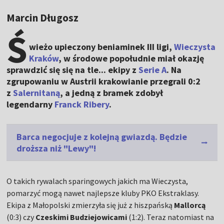
Marcin Długosz
Ś
wieżo upieczony beniaminek III ligi,
Wieczysta
Kraków
, w środowe popołudnie miał okazję
sprawdzić się się na tle... ekipy z
Serie A
. Na
zgrupowaniu w Austrii krakowianie przegrali 0:2
z
Salernitaną
, a jedną z bramek zdobył
legendarny
Franck Ribery
.
Barca negocjuje z kolejną gwiazdą. Będzie
droższa niż "Lewy"!
O takich rywalach sparingowych jakich ma Wieczysta,
pomarzyć mogą nawet najlepsze kluby PKO Ekstraklasy.
Ekipa z Małopolski zmierzyła się już z hiszpańską
Mallorcą
(0:3) czy
Czeskimi Budziejowicami
(1:2). Teraz natomiast na