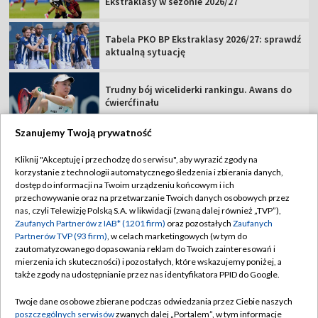
Ekstraklasy w sezonie 2026/27
Tabela PKO BP Ekstraklasy 2026/27: sprawdź
aktualną sytuację
Trudny bój wiceliderki rankingu. Awans do
ćwierćfinału
Szanujemy Twoją prywatność
Kliknij "Akceptuję i przechodzę do serwisu", aby wyrazić zgody na
korzystanie z technologii automatycznego śledzenia i zbierania danych,
TVP
dostęp do informacji na Twoim urządzeniu końcowym i ich
przechowywanie oraz na przetwarzanie Twoich danych osobowych przez
Abonament TVP
Regulamin TVP
nas, czyli Telewizję Polską S.A. w likwidacji (zwaną dalej również „TVP”),
Polityka prywatności
Sklep TVP
Zaufanych Partnerów z IAB* (1201 firm)
oraz pozostałych
Zaufanych
Partnerów TVP (93 firm)
, w celach marketingowych (w tym do
Biuro Reklamy
Moje zgody
zautomatyzowanego dopasowania reklam do Twoich zainteresowań i
mierzenia ich skuteczności) i pozostałych, które wskazujemy poniżej, a
Oferta Handlowa
Biuro reklamy
także zgody na udostępnianie przez nas identyfikatora PPID do Google.
Telegazeta ogłoszenia
Kontakt
Twoje dane osobowe zbierane podczas odwiedzania przez Ciebie naszych
Emisja w TVP
poszczególnych serwisów
zwanych dalej „Portalem”, w tym informacje