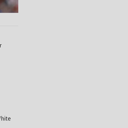
r
White