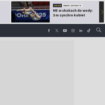
15:30
INNE SPORTY
ME w skokach do wody:
▶
3 m synchro kobiet