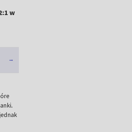
2:1 w
tóre
panki.
 jednak