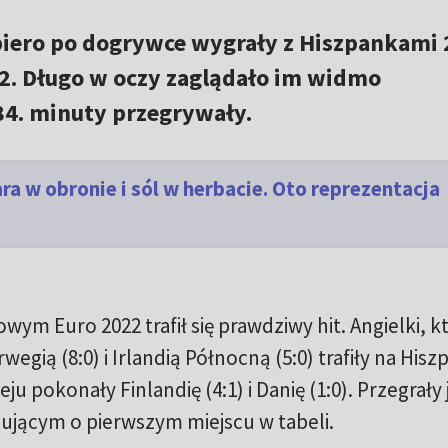
opiero po dogrywce wygrały z Hiszpankami 
22. Długo w oczy zaglądało im widmo
 84. minuty przegrywały.
a w obronie i sól w herbacie. Oto reprezentacja
ym Euro 2022 trafił się prawdziwy hit. Angielki, k
wegią (8:0) i Irlandią Północną (5:0) trafiły na Hisz
u pokonały Finlandię (4:1) i Danię (1:0). Przegrały
dującym o pierwszym miejscu w tabeli.