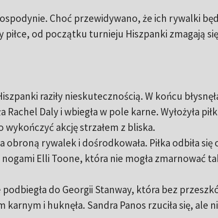
gospodynie. Choć przewidywano, że ich rywalki bę
 piłce, od początku turnieju Hiszpanki zmagają się
iszpanki raziły nieskutecznością. W końcu błysnęł
ła Rachel Daly i wbiegła w pole karne. Wyłożyła piłk
o wykończyć akcję strzałem z bliska.
 obroną rywalek i dośrodkowała. Piłka odbiła się 
d nogami Elli Toone, która nie mogła zmarnować ta
 podbiegła do Georgii Stanway, która bez przeszk
 karnym i huknęła. Sandra Panos rzuciła się, ale n