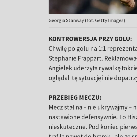
Georgia Stanway (fot. Getty Images)
KONTROWERSJA PRZY GOLU:
Chwilę po golu na 1:1 reprezenta
Stephanie Frappart. Reklamowały
Angielek uderzyła rywalkę łokci
oglądali tę sytuację i nie dopatrz
PRZEBIEG MECZU:
Mecz stał na – nie ukrywajmy – 
nastawione defensywnie. To His
nieskuteczne. Pod koniec pierws
trafiła nawet do bramki, ale ze 