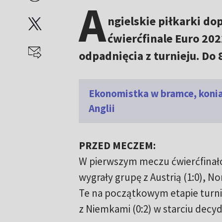
A
ngielskie piłkarki d
ćwierćfinale Euro 20
odpadnięcia z turnieju. Do
Ekonomistka w bramce, koniar
Anglii
PRZED MECZEM:
W pierwszym meczu ćwierćfinałow
wygrały grupę z Austrią (1:0), Nor
Te na początkowym etapie turniej
z Niemkami (0:2) w starciu decy