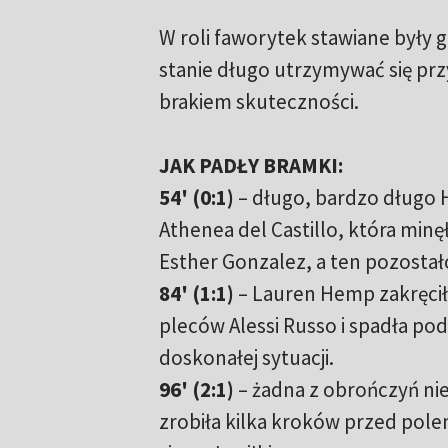
W roli faworytek stawiane były 
stanie długo utrzymywać się przy
brakiem skuteczności.
JAK PADŁY BRAMKI:
54' (0:1)
– długo, bardzo długo H
Athenea del Castillo, która minę
Esther Gonzalez, a ten pozostał
84' (1:1)
– Lauren Hemp zakręciła
pleców Alessi Russo i spadła po
doskonałej sytuacji.
96' (2:1)
– żadna z obrończyń nie
zrobiła kilka kroków przed polem