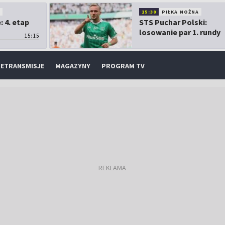
O
15:30
PIŁKA NOŻNA
 4. etap
STS Puchar Polski:
losowanie par 1. rundy
15:15
ETRANSMISJE
MAGAZYNY
PROGRAM TV