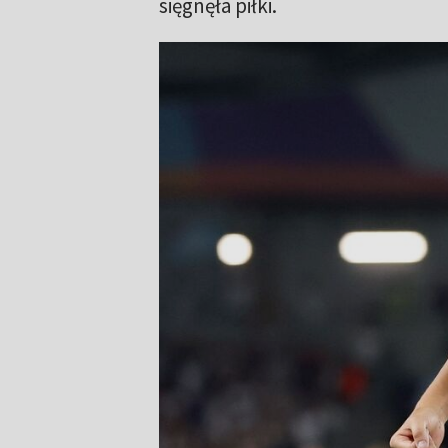
sięgnęła piłki.