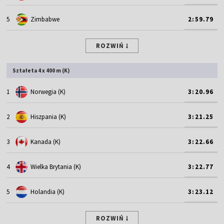
5
Zimbabwe
2:59.79
ROZWIŃ
Sztafeta 4 x 400 m (K)
1
Norwegia (K)
3:20.96
2
Hiszpania (K)
3:21.25
3
Kanada (K)
3:22.66
4
Wielka Brytania (K)
3:22.77
5
Holandia (K)
3:23.12
ROZWIŃ