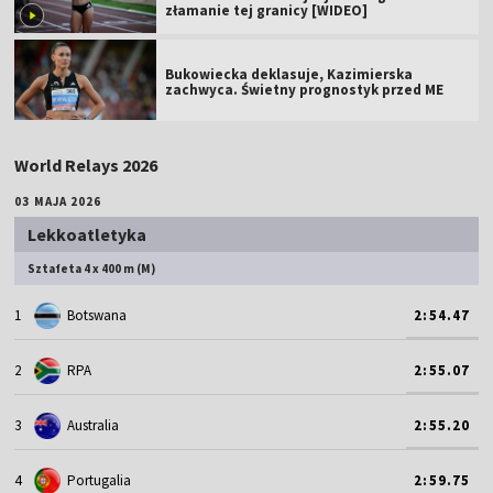
złamanie tej granicy [WIDEO]
Bukowiecka deklasuje, Kazimierska
zachwyca. Świetny prognostyk przed ME
World Relays 2026
03 MAJA 2026
Lekkoatletyka
Sztafeta 4 x 400 m (M)
1
Botswana
2:54.47
2
RPA
2:55.07
3
Australia
2:55.20
4
Portugalia
2:59.75