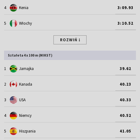
4
Kenia
3:09.93
5
Włochy
3:10.52
ROZWIŃ
Sztafeta 4 x 100 m (MIKST)
1
Jamajka
39.62
2
Kanada
40.23
3
USA
40.33
4
Niemcy
40.52
5
Hiszpania
41.05