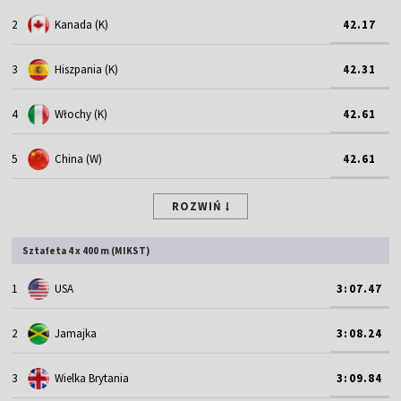
2
Kanada (K)
42.17
3
Hiszpania (K)
42.31
4
Włochy (K)
42.61
5
China (W)
42.61
ROZWIŃ
Sztafeta 4 x 400 m (MIKST)
1
USA
3:07.47
2
Jamajka
3:08.24
3
Wielka Brytania
3:09.84