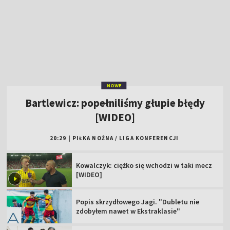
Bartlewicz: popełniliśmy głupie błędy
[WIDEO]
20:29
|
PIŁKA NOŻNA
/
LIGA KONFERENCJI
Kowalczyk: ciężko się wchodzi w taki mecz
[WIDEO]
Popis skrzydłowego Jagi. "Dubletu nie
zdobyłem nawet w Ekstraklasie"
Zagrali potencjalni rywale Polaków. Jest
jedna niespodzianka
Polskie kluby w europejskich pucharach.
Sprawdź terminarz!
Polka dziewiąta na szóstym etapie Tour de
France