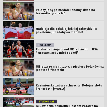
Polacy jadą po medale! Znamy skład na
lekkoatletyczne ME
Nadzieja dla polskiej lekkiej atletyki? To
pokolenie już zdobywa medale!
POLECAMY
Polska nadzieja przed ME jedzie do... USA.
"Wracam, żeby mieć spokój"
ME jeszcze nie ruszyły, a pięcioro Polaków już
jest w półfinałach!
Kazimierska znów zachwyciła. Kolejne złoto
i rekord MP [WIDEO]
TYLKO U NAS
Bukowiecka deklaruje: jestem gotowa na