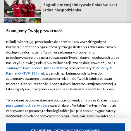
Z kim zagra GKS w 3. rundzie el. Ligi
Konferencji? Sprawdź, kiedy mecze!
Szanujemy Twoją prywatność
Kliknij "Akceptuję i przechodzę do serwisu", aby wyrazić zgody na
korzystanie z technologii automatycznego śledzenia i zbierania danych,
TVP
dostęp do informacji na Twoim urządzeniu końcowym i ich
przechowywanie oraz na przetwarzanie Twoich danych osobowych przez
Abonament TVP
Regulamin TVP
nas, czyli Telewizję Polską S.A. w likwidacji (zwaną dalej również „TVP”),
Polityka prywatności
Sklep TVP
Zaufanych Partnerów z IAB* (1201 firm)
oraz pozostałych
Zaufanych
Partnerów TVP (93 firm)
, w celach marketingowych (w tym do
Biuro Reklamy
Moje zgody
zautomatyzowanego dopasowania reklam do Twoich zainteresowań i
mierzenia ich skuteczności) i pozostałych, które wskazujemy poniżej, a
Oferta Handlowa
Biuro reklamy
także zgody na udostępnianie przez nas identyfikatora PPID do Google.
Telegazeta ogłoszenia
Kontakt
Twoje dane osobowe zbierane podczas odwiedzania przez Ciebie naszych
Emisja w TVP
poszczególnych serwisów
zwanych dalej „Portalem”, w tym informacje
zapisywane za pomocą technologii takich jak: pliki cookie, sygnalizatory
Kanały
Rada Programowa
WWW lub innych podobnych technologii umożliwiających świadczenie
dopasowanych i bezpiecznych usług, personalizację treści oraz reklam,
Ogłoszenia przetargowe
udostępnianie funkcji mediów społecznościowych oraz analizowanie
©2026 Telewizja Polska Spółka Akcyjna w likwidacji
Akceptuję i przechodzę do serwisu