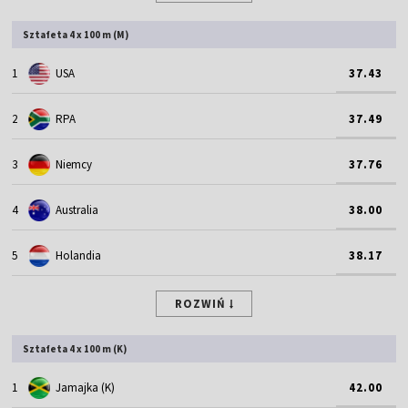
Sztafeta 4 x 100 m (M)
1
USA
37.43
2
RPA
37.49
3
Niemcy
37.76
4
Australia
38.00
5
Holandia
38.17
ROZWIŃ
Sztafeta 4 x 100 m (K)
1
Jamajka (K)
42.00