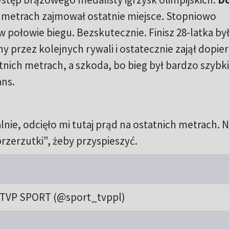
h metrach zajmował ostatnie miejsce. Stopniowo
 połowie biegu. Bezskutecznie. Finisz 28-latka by
y przez kolejnych rywali i ostatecznie zajął dopie
tnich metrach, a szkoda, bo bieg był bardzo szybki 
ans.
ie, odcięło mi tutaj prąd na ostatnich metrach. N
przerzutki", żeby przyspieszyć.
TVP SPORT (@sport_tvppl)