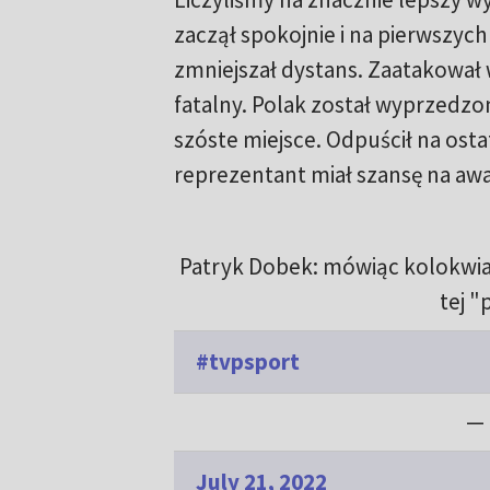
zaczął spokojnie i na pierwszyc
zmniejszał dystans. Zaatakował w
fatalny. Polak został wyprzedzon
szóste miejsce. Odpuścił na osta
reprezentant miał szansę na aw
Patryk Dobek: mówiąc kolokwialn
tej "
#tvpsport
— 
July 21, 2022