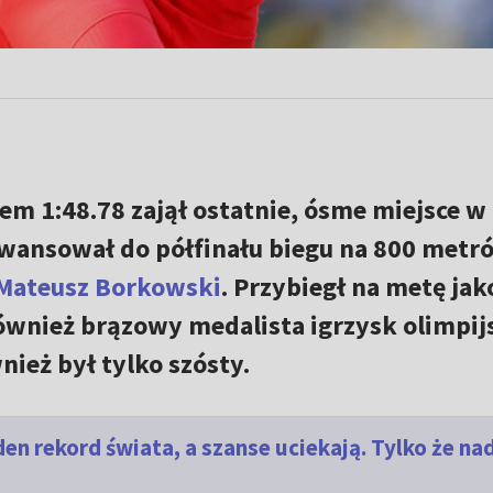
em 1:48.78 zajął ostatnie, ósme miejsce w
awansował do półfinału biegu na 800 metr
Mateusz Borkowski
. Przybiegł na metę jak
również brązowy medalista igrzysk olimpij
nież był tylko szósty.
en rekord świata, a szanse uciekają. Tylko że na