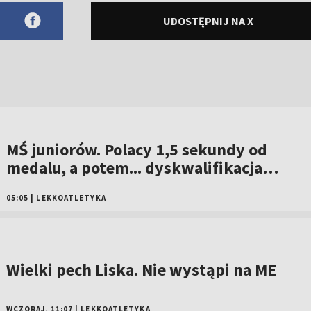
UDOSTĘPNIJ NA X
MŚ juniorów. Polacy 1,5 sekundy od
medalu, a potem... dyskwalifikacja
[WIDEO]
05:05
|
LEKKOATLETYKA
Wielki pech Liska. Nie wystąpi na ME
WCZORAJ, 11:07
|
LEKKOATLETYKA