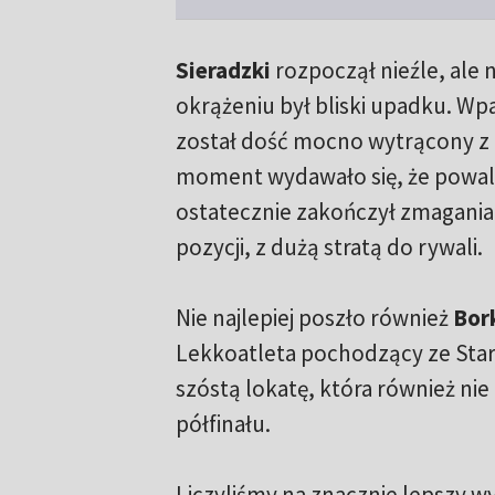
Sieradzki
rozpoczął nieźle, ale
okrążeniu był bliski upadku. Wpa
został dość mocno wytrącony z 
moment wydawało się, że powalc
ostatecznie zakończył zmagania 
pozycji, z dużą stratą do rywali.
Nie najlepiej poszło również
Bor
Lekkoatleta pochodzący ze Star
szóstą lokatę, która również ni
półfinału.
Liczyliśmy na znacznie lepszy w