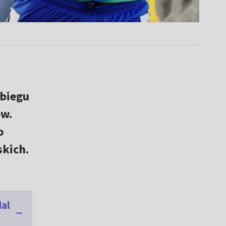
 biegu
ów.
o
skich.
dal