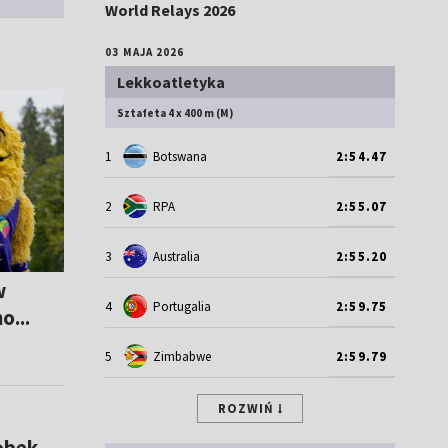
World Relays 2026
03 MAJA 2026
Lekkoatletyka
Sztafeta 4 x 400 m (M)
1
Botswana
2:54.47
2
RPA
2:55.07
3
Australia
2:55.20
w
4
Portugalia
2:59.75
o...
5
Zimbabwe
2:59.79
ROZWIŃ
obek