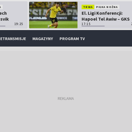
A
TRWA
PIŁKA NOŻNA
Lech
El. Ligi Konferencji:
ksvik
Hapoel Tel Awiw – GKS
19:25
Katowice
17:15
ETRANSMISJE
MAGAZYNY
PROGRAM TV