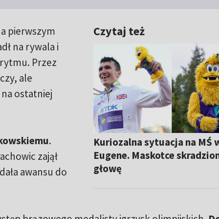
Czytaj też
 na pierwszym
dł na rywala i
rytmu. Przez
zy, ale
na ostatniej
kowskiemu
.
Kuriozalna sytuacja na MŚ 
Eugene. Maskotce skradzion
achowic zajął
głowę
e dała awansu do
ystęp brązowego medalisty igrzysk olimpijskich.
D