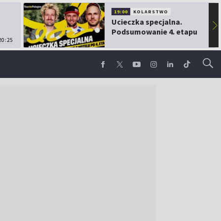
19:00
KOLARSTWO
Ucieczka specjalna.
▶
Podsumowanie 4. etapu
20:25
TdP