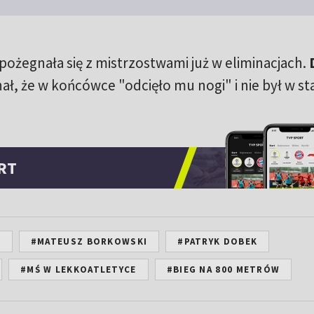
pożegnała się z mistrzostwami już w eliminacjach.
, że w końcówce "odcięło mu nogi" i nie był w st
RT
I
#MATEUSZ BORKOWSKI
#PATRYK DOBEK
#MŚ W LEKKOATLETYCE
#BIEG NA 800 METRÓW