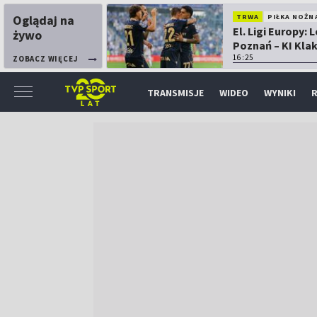
Oglądaj na
TRWA
PIŁKA NOŻN
El. Ligi Europy: 
żywo
Poznań – KI Kla
16:25
ZOBACZ WIĘCEJ
TRANSMISJE
WIDEO
WYNIKI
R