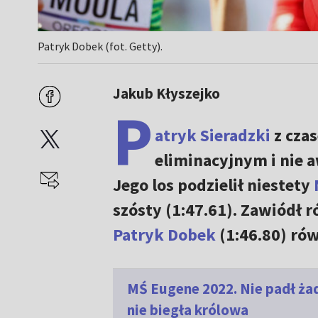
Patryk Dobek (fot. Getty).
Jakub Kłyszejko
P
atryk Sieradzki
z czas
eliminacyjnym i nie 
Jego los podzielił niestety
szósty (1:47.61). Zawiódł 
Patryk Dobek
(1:46.80) rów
MŚ Eugene 2022. Nie padł żad
nie biegła królowa