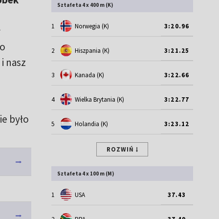
Sztafeta 4 x 400 m (K)
1
Norwegia (K)
3:20.96
ł
ro
2
Hiszpania (K)
3:21.25
i nasz
3
Kanada (K)
3:22.66
4
Wielka Brytania (K)
3:22.77
ie było
5
Holandia (K)
3:23.12
ROZWIŃ
Sztafeta 4 x 100 m (M)
1
USA
37.43