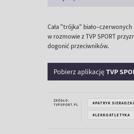
Cała "trójka" biało–czerwonych 
w rozmowie z TVP SPORT przyznał
dogonić przeciwników.
Pobierz aplikację
TVP SPO
ŹRÓDŁO:
#PATRYK SIERADZK
TVPSPORT.PL
#LEKKOATLETYKA