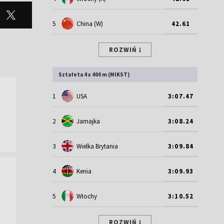
5
China (W)
42.61
ROZWIŃ
Sztafeta 4 x 400 m (MIKST)
1
USA
3:07.47
2
Jamajka
3:08.24
3
Wielka Brytania
3:09.84
4
Kenia
3:09.93
5
Włochy
3:10.52
ROZWIŃ