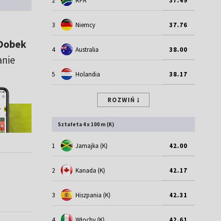
2
RPA
37.49
3
Niemcy
37.76
Dobek
4
Australia
38.00
anie
5
Holandia
38.17
ROZWIŃ
Sztafeta 4 x 100 m (K)
1
Jamajka (K)
42.00
2
Kanada (K)
42.17
3
Hiszpania (K)
42.31
4
Włochy (K)
42.61