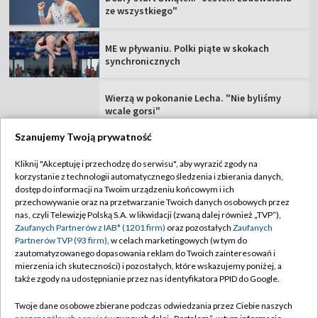
Sportowy wieczór (06.08.2026)
Lech ze skromną zaliczką przed rewanżem.
"Tego elementu zabrakło"
Szanujemy Twoją prywatność
TVP
Kliknij "Akceptuję i przechodzę do serwisu", aby wyrazić zgody na
korzystanie z technologii automatycznego śledzenia i zbierania danych,
Abonament TVP
Regulamin TVP
dostęp do informacji na Twoim urządzeniu końcowym i ich
Polityka prywatności
Sklep TVP
przechowywanie oraz na przetwarzanie Twoich danych osobowych przez
nas, czyli Telewizję Polską S.A. w likwidacji (zwaną dalej również „TVP”),
Biuro Reklamy
Moje zgody
Zaufanych Partnerów z IAB* (1201 firm)
oraz pozostałych
Zaufanych
Partnerów TVP (93 firm)
, w celach marketingowych (w tym do
Oferta Handlowa
Biuro reklamy
zautomatyzowanego dopasowania reklam do Twoich zainteresowań i
mierzenia ich skuteczności) i pozostałych, które wskazujemy poniżej, a
Telegazeta ogłoszenia
Kontakt
także zgody na udostępnianie przez nas identyfikatora PPID do Google.
Emisja w TVP
Twoje dane osobowe zbierane podczas odwiedzania przez Ciebie naszych
Kanały
Rada Programowa