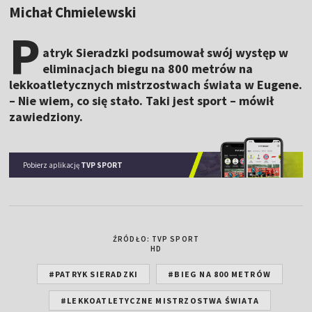
Michał Chmielewski
P
atryk Sieradzki podsumował swój występ w
eliminacjach biegu na 800 metrów na
lekkoatletycznych mistrzostwach świata w Eugene.
– Nie wiem, co się stało. Taki jest sport – mówił
zawiedziony.
Pobierz aplikację
TVP SPORT
ŹRÓDŁO: TVP SPORT
HD
#PATRYK SIERADZKI
#BIEG NA 800 METRÓW
#LEKKOATLETYCZNE MISTRZOSTWA ŚWIATA