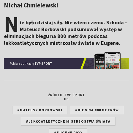
Michał Chmielewski
N
ie było dzisiaj siły. Nie wiem czemu. Szkoda –
Mateusz Borkowski podsumował występ w
eliminacjach biegu na 800 metrów podczas
lekkoatletycznych mistrzostw świata w Eugene.
Pobierz aplikację
TVP SPORT
ŹRÓDŁO: TVP SPORT
HD
#MATEUSZ BORKOWSKI
#BIEG NA 800 METRÓW
#LEKKOATLETYCZNE MISTRZOSTWA ŚWIATA
#EUGENE 2022