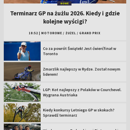
NOWE
Terminarz GP na żużlu 2026. Kiedy i gdzie
kolejne wyścigi?
18:52
|
MOTOROWE
/
ŻUŻEL
/
GRAND PRIX
Co za powrót Świątek! Jest ćwierćfinał w
Toronto
Zmarzlik najlepszy w Rydze. Został nowym
liderem!
LGP: Kot najlepszy z Polaków w Courchevel.
Wygrana Austriaka
Kiedy konkursy Letniego GP w skokach?
Sprawdź terminarz