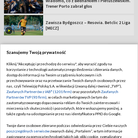
Wiadomo, co z Bednarkiem i Pietuszewskim.
Trener Porto zabrał głos
Zawisza Bydgoszcz – Resovia. Betclic 2 Liga
[MECZ]
Szanujemy Twoją prywatność
TVP
Kliknij "Akceptuję i przechodzę do serwisu", aby wyrazić zgody na
korzystanie z technologii automatycznego śledzenia i zbierania danych,
Abonament TVP
Regulamin TVP
dostęp do informacji na Twoim urządzeniu końcowym i ich
Polityka prywatności
Sklep TVP
przechowywanie oraz na przetwarzanie Twoich danych osobowych przez
nas, czyli Telewizję Polską S.A. w likwidacji (zwaną dalej również „TVP”),
Biuro Reklamy
Moje zgody
Zaufanych Partnerów z IAB* (1201 firm)
oraz pozostałych
Zaufanych
Partnerów TVP (93 firm)
, w celach marketingowych (w tym do
Oferta Handlowa
Biuro reklamy
zautomatyzowanego dopasowania reklam do Twoich zainteresowań i
mierzenia ich skuteczności) i pozostałych, które wskazujemy poniżej, a
Telegazeta ogłoszenia
Kontakt
także zgody na udostępnianie przez nas identyfikatora PPID do Google.
Emisja w TVP
Twoje dane osobowe zbierane podczas odwiedzania przez Ciebie naszych
Kanały
Rada Programowa
poszczególnych serwisów
zwanych dalej „Portalem”, w tym informacje
zapisywane za pomocą technologii takich jak: pliki cookie, sygnalizatory