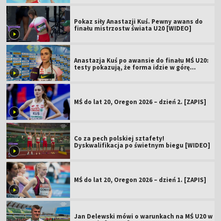
Pokaz siły Anastazji Kuś. Pewny awans do
finału mistrzostw świata U20 [WIDEO]
Anastazja Kuś po awansie do finału MŚ U20:
testy pokazują, że forma idzie w górę
[WIDEO]
MŚ do lat 20, Oregon 2026 – dzień 2. [ZAPIS]
Co za pech polskiej sztafety!
Dyskwalifikacja po świetnym biegu [WIDEO]
MŚ do lat 20, Oregon 2026 – dzień 1. [ZAPIS]
Jan Delewski mówi o warunkach na MŚ U20 w