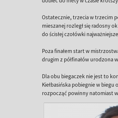
dobiec do mety w czasie krótszy
Ostatecznie, trzecia w trzecim p
mieszanej rozległ się radosny o
do ścisłej czołówki najważniejsz
Poza finałem start w mistrzost
drugim z półfinałów urodzona w 
Dla obu biegaczek nie jest to k
Kiełbasińska pobiegnie w biegu 
rozpocząć powinny natomiast wa