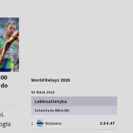
800
World Relays 2026
 do
03 MAJA 2026
Lekkoatletyka
Sztafeta 4 x 400 m (M)
i.
ogła
1
Botswana
2:54.47