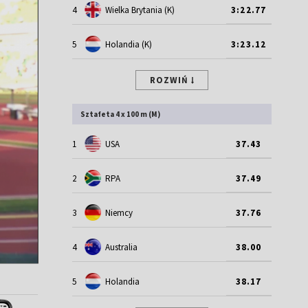
4
Wielka Brytania (K)
3:22.77
5
Holandia (K)
3:23.12
ROZWIŃ
Sztafeta 4 x 100 m (M)
1
USA
37.43
2
RPA
37.49
3
Niemcy
37.76
4
Australia
38.00
5
Holandia
38.17