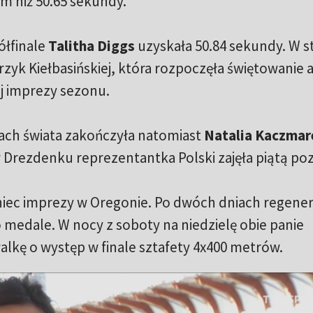
m niż 50.65 sekundy.
ółfinale
Talitha Diggs
uzyskała 50.84 sekundy. W st
krzyk Kiełbasińskiej, która rozpoczęła świętowanie
ej imprezy sezonu.
wach świata zakończyła natomiast
Natalia Kaczmar
Drezdenku reprezentantka Polski zajęła piątą poz
oniec imprezy w Oregonie. Po dwóch dniach regener
o medale. W nocy z soboty na niedzielę obie panie
lkę o występ w finale sztafety 4x400 metrów.