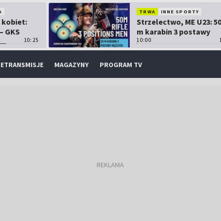
A
TRWA
INNE SPORTY
 kobiet:
Strzelectwo, ME U23: 5
 – GKS
m karabin 3 postawy
10:25
mężczyzn
10:00
ETRANSMISJE
MAGAZYNY
PROGRAM TV