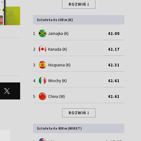
ROZWIŃ
Sztafeta 4 x 100 m (K)
1
Jamajka (K)
42.00
2
Kanada (K)
42.17
3
Hiszpania (K)
42.31
4
Włochy (K)
42.61
5
China (W)
42.61
ROZWIŃ
Sztafeta 4 x 400 m (MIKST)