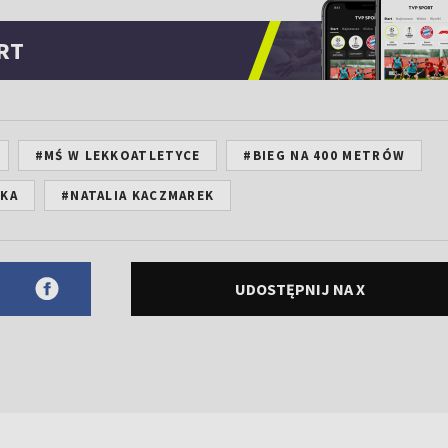
RT
#MŚ W LEKKOATLETYCE
#BIEG NA 400 METRÓW
SKA
#NATALIA KACZMAREK
UDOSTĘPNIJ NA X