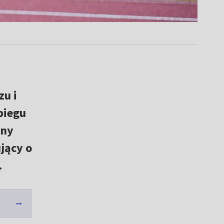
zu i
biegu
lny
jący o
.