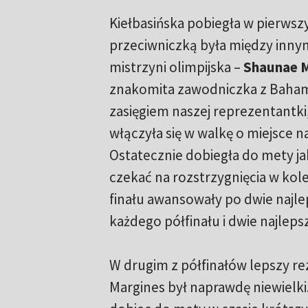
Kiełbasińska pobiegła w pierwszy
przeciwniczką była między inn
mistrzyni olimpijska –
Shaunae M
znakomita zawodniczka z Baha
zasięgiem naszej reprezentantki,
włączyła się w walkę o miejsce 
Ostatecznie dobiegła do mety jak
czekać na rozstrzygnięcia w kol
finału awansowały po dwie najle
każdego półfinału i dwie najleps
W drugim z półfinałów lepszy re
Margines był naprawdę niewielki