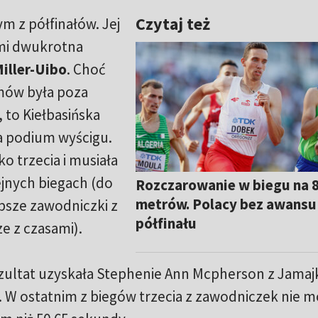
Czytaj też
m z półfinałów. Jej
ymi dwukrotna
iller-Uibo
. Choć
mów była poza
 to Kiełbasińska
na podium wyścigu.
o trzecia i musiała
ejnych biegach (do
Rozczarowanie w biegu na 
metrów. Polacy bez awansu
psze zawodniczki z
półfinału
ze z czasami).
zultat uzyskała Stephenie Ann Mcpherson z Jamajk
. W ostatnim z biegów trzecia z zawodniczek nie m