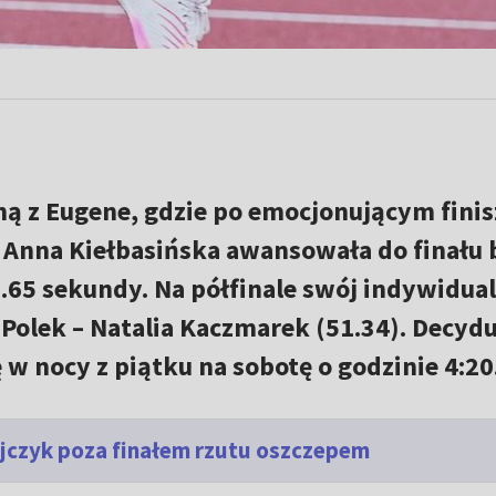
ą z Eugene, gdzie po emocjonującym finis
Anna Kiełbasińska awansowała do finału 
.65 sekundy. Na półfinale swój indywidua
Polek – Natalia Kaczmarek (51.34). Decydu
 w nocy z piątku na sobotę o godzinie 4:20
jczyk poza finałem rzutu oszczepem