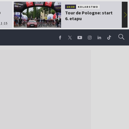
10:30
KOLARSTWO
0
Tour de Pologne: start
▶
6. etapu
11:15