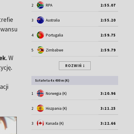
2
RPA
2:55.07
refie
3
Australia
2:55.20
 awansu
4
Portugalia
2:59.75
5
Zimbabwe
2:59.79
ek
. W
ROZWIŃ
ycję.
Sztafeta 4 x 400 m (K)
acji
1
Norwegia (K)
3:20.96
2
Hiszpania (K)
3:21.25
3
Kanada (K)
3:22.66