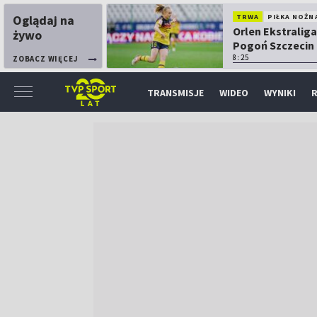
Oglądaj na
TRWA
PIŁKA NOŻN
Orlen Ekstraliga
żywo
Pogoń Szczecin
Górnik Łęczna
8:25
ZOBACZ WIĘCEJ
TRANSMISJE
WIDEO
WYNIKI
R