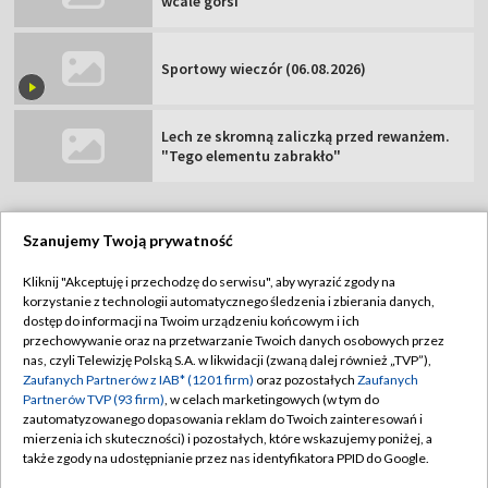
wcale gorsi"
Sportowy wieczór (06.08.2026)
Lech ze skromną zaliczką przed rewanżem.
"Tego elementu zabrakło"
Szanujemy Twoją prywatność
TVP
Kliknij "Akceptuję i przechodzę do serwisu", aby wyrazić zgody na
korzystanie z technologii automatycznego śledzenia i zbierania danych,
Abonament TVP
Regulamin TVP
dostęp do informacji na Twoim urządzeniu końcowym i ich
Polityka prywatności
Sklep TVP
przechowywanie oraz na przetwarzanie Twoich danych osobowych przez
nas, czyli Telewizję Polską S.A. w likwidacji (zwaną dalej również „TVP”),
Biuro Reklamy
Moje zgody
Zaufanych Partnerów z IAB* (1201 firm)
oraz pozostałych
Zaufanych
Partnerów TVP (93 firm)
, w celach marketingowych (w tym do
Oferta Handlowa
Biuro reklamy
zautomatyzowanego dopasowania reklam do Twoich zainteresowań i
mierzenia ich skuteczności) i pozostałych, które wskazujemy poniżej, a
Telegazeta ogłoszenia
Kontakt
także zgody na udostępnianie przez nas identyfikatora PPID do Google.
Emisja w TVP