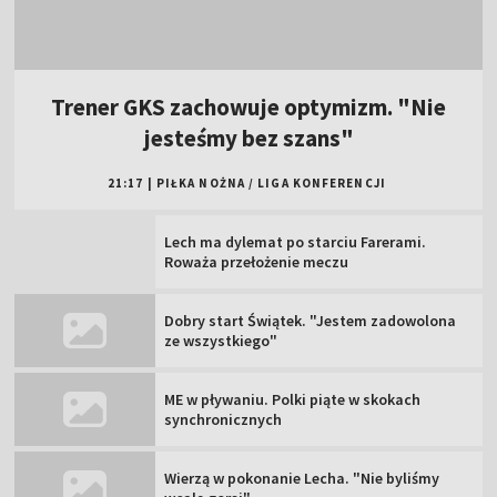
Trener GKS zachowuje optymizm. "Nie
jesteśmy bez szans"
21:17
|
PIŁKA NOŻNA
/
LIGA KONFERENCJI
Lech ma dylemat po starciu Farerami.
Roważa przełożenie meczu
Dobry start Świątek. "Jestem zadowolona
ze wszystkiego"
ME w pływaniu. Polki piąte w skokach
synchronicznych
Wierzą w pokonanie Lecha. "Nie byliśmy