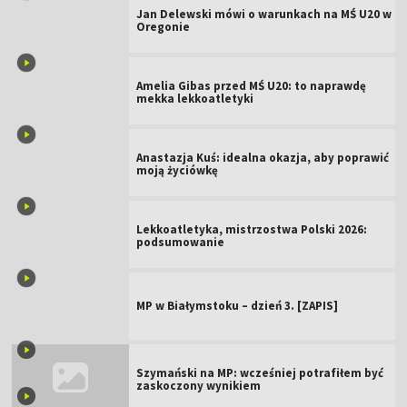
Jan Delewski mówi o warunkach na MŚ U20 w
Oregonie
Amelia Gibas przed MŚ U20: to naprawdę
mekka lekkoatletyki
Anastazja Kuś: idealna okazja, aby poprawić
moją życiówkę
Lekkoatletyka, mistrzostwa Polski 2026:
podsumowanie
MP w Białymstoku – dzień 3. [ZAPIS]
Szymański na MP: wcześniej potrafiłem być
zaskoczony wynikiem