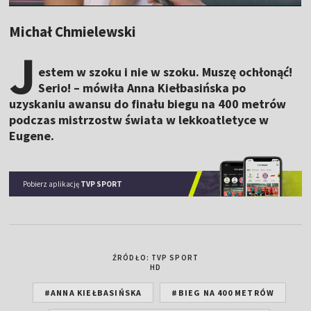
Michał Chmielewski
J
estem w szoku i nie w szoku. Muszę ochłonąć!
Serio! – mówiła Anna Kiełbasińska po
uzyskaniu awansu do finału biegu na 400 metrów
podczas mistrzostw świata w lekkoatletyce w
Eugene.
Pobierz aplikację
TVP SPORT
ŹRÓDŁO: TVP SPORT
HD
#ANNA KIEŁBASIŃSKA
#BIEG NA 400 METRÓW