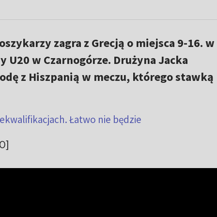
oszykarzy zagra z Grecją o miejsca 9-16. w
y U20 w Czarnogórze. Drużyna Jacka
rodę z Hiszpanią w meczu, którego stawką 
rekwalifikacjach. Łatwo nie będzie
O]