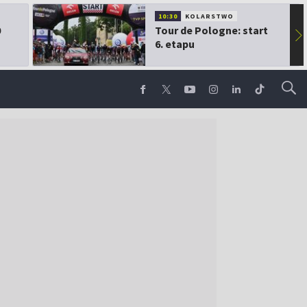
10:30
KOLARSTWO
0
Tour de Pologne: start
▶
6. etapu