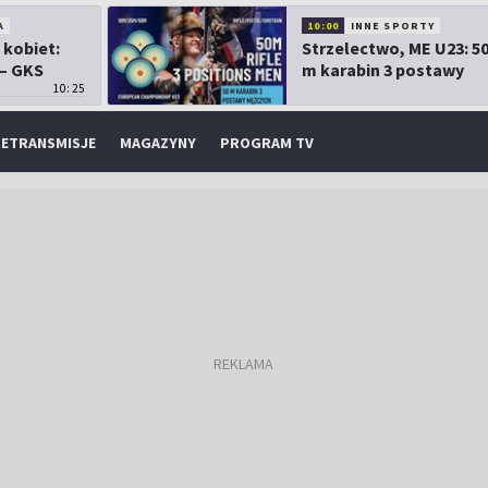
A
10:00
INNE SPORTY
 kobiet:
Strzelectwo, ME U23: 5
 – GKS
m karabin 3 postawy
10:25
mężczyzn
ETRANSMISJE
MAGAZYNY
PROGRAM TV