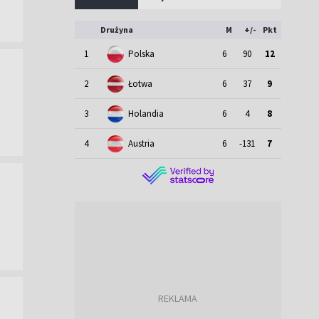
Drużyna
M
+/-
Pkt
1
Polska
6
90
12
2
Łotwa
6
37
9
3
Holandia
6
4
8
4
Austria
6
-131
7