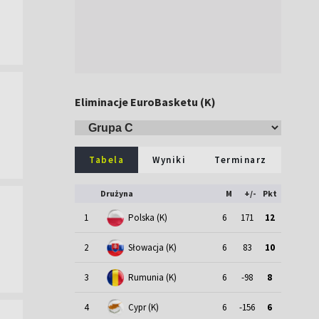
Eliminacje EuroBasketu (K)
Tabela
Wyniki
Terminarz
Drużyna
M
+/-
Pkt
1
Polska (K)
6
171
12
2
Słowacja (K)
6
83
10
3
Rumunia (K)
6
-98
8
4
Cypr (K)
6
-156
6