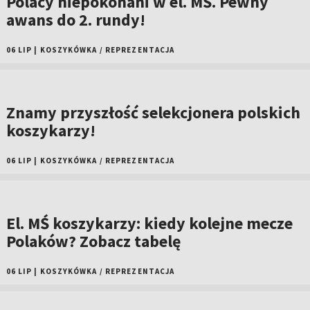
Polacy niepokonani w el. MŚ. Pewny
awans do 2. rundy!
06 LIP
|
KOSZYKÓWKA
/
REPREZENTACJA
Znamy przyszłość selekcjonera polskich
koszykarzy!
06 LIP
|
KOSZYKÓWKA
/
REPREZENTACJA
El. MŚ koszykarzy: kiedy kolejne mecze
Polaków? Zobacz tabelę
06 LIP
|
KOSZYKÓWKA
/
REPREZENTACJA