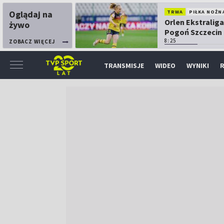
Oglądaj na
TRWA
PIŁKA NOŻN
Orlen Ekstraliga
żywo
Pogoń Szczecin
Górnik Łęczna
8:25
ZOBACZ WIĘCEJ
TRANSMISJE
WIDEO
WYNIKI
R