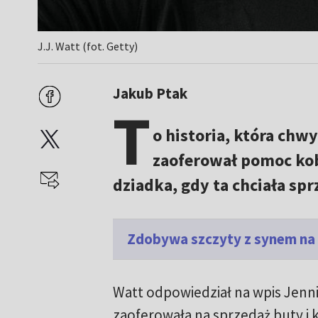
J.J. Watt (fot. Getty)
Jakub Ptak
T
o historia, która chwy
zaoferował pomoc kob
dziadka, gdy ta chciała sp
Zdobywa szczyty z synem na
Watt odpowiedział na wpis Jenn
zaoferowała na sprzedaż buty i