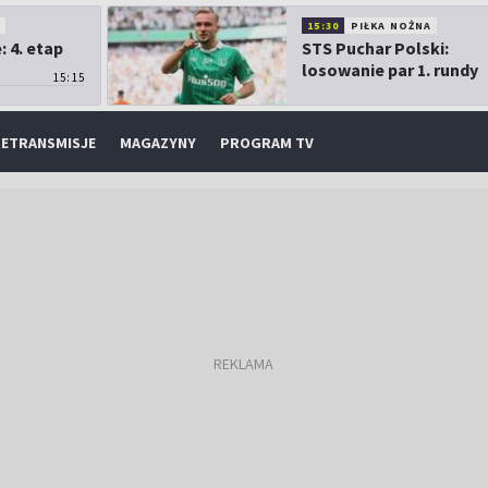
O
15:30
PIŁKA NOŻNA
 4. etap
STS Puchar Polski:
losowanie par 1. rundy
15:15
ETRANSMISJE
MAGAZYNY
PROGRAM TV