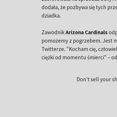
dodała, że pozbywa się tych prz
dziadka.
Zawodnik
Arizona Cardinals
odp
pomożemy z pogrzebem. Jest mi 
Twitterze. "Kocham cię, człowieku
ciężki od momentu śmierci" – o
Don’t sell your sh