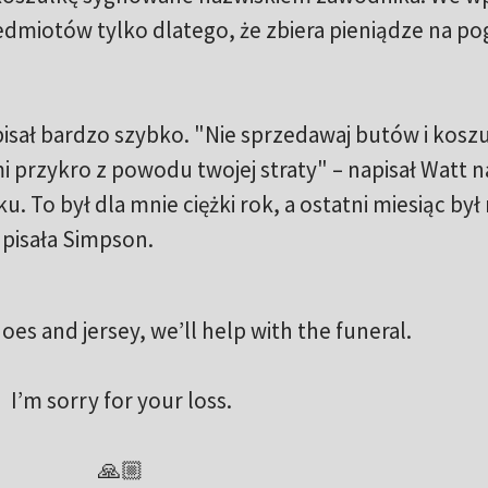
edmiotów tylko dlatego, że zbiera pieniądze na p
isał bardzo szybko. "Nie sprzedawaj butów i koszu
przykro z powodu twojej straty" – napisał Watt n
. To był dla mnie ciężki rok, a ostatni miesiąc był
dpisała Simpson.
oes and jersey, we’ll help with the funeral.
I’m sorry for your loss.
🙏🏼