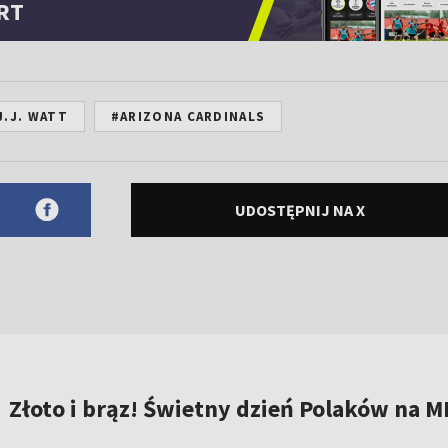
RT
J.J. WATT
#ARIZONA CARDINALS
UDOSTĘPNIJ NA X
Złoto i brąz! Świetny dzień Polaków na M