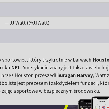
— JJ Watt (@JJWatt)
ny sportowiec, który trzykrotnie w barwach
Houst
 roku
NFL
. Amerykanin znany jest także z wielu ho
u przez Houston przeszedł
huragan Harvey
, Watt 
utbolista jest prezesem i założycielem fundacji, któ
 zajęcia sportowe w bezpiecznym środowisku.