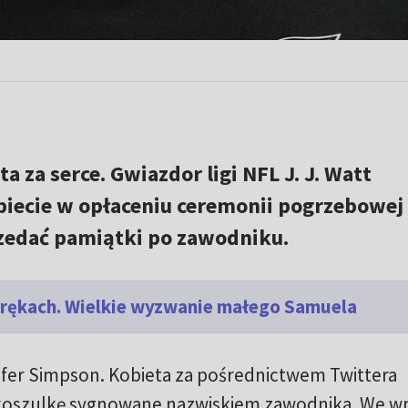
ta za serce. Gwiazdor ligi NFL J. J. Watt
iecie w opłaceniu ceremonii pogrzebowej
rzedać pamiątki po zawodniku.
 rękach. Wielkie wyzwanie małego Samuela
ifer Simpson. Kobieta za pośrednictwem Twittera
 koszulkę sygnowane nazwiskiem zawodnika. We wp