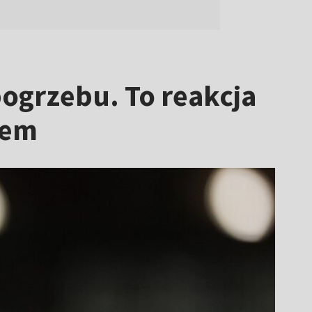
pogrzebu. To reakcja
iem