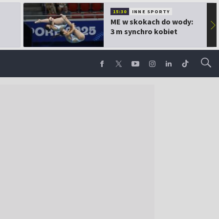
15:30
INNE SPORTY
ME w skokach do wody:
▶
3 m synchro kobiet