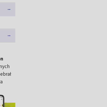
on
jnych
zebrał
ra