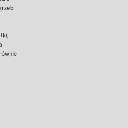
ogrzeb
lki,
a
 równie