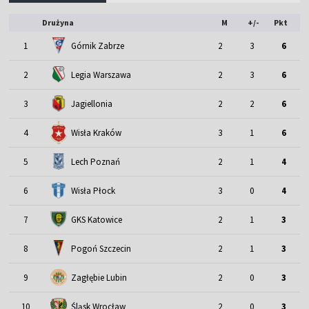
Drużyna
M
+/-
Pkt
1
Górnik Zabrze
2
3
6
2
Legia Warszawa
2
3
6
3
Jagiellonia
2
2
6
4
Wisła Kraków
3
1
6
5
Lech Poznań
2
1
4
6
Wisła Płock
3
0
4
7
GKS Katowice
2
1
3
8
Pogoń Szczecin
2
1
3
9
Zagłębie Lubin
2
0
3
Śląsk Wrocław
10
2
0
3