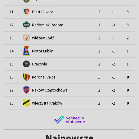
11
Piast Gliwice
2
-1
3
12
Radomiak Radom
3
-3
3
13
Widzew Łódź
2
0
2
Motor Lublin
14
2
-1
1
15
Cracovia
2
-2
1
16
Korona Kielce
1
-1
0
17
Raków Częstochowa
2
-2
0
18
Wieczysta Kraków
2
-2
0
Najnowsze