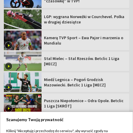
"czasówkę" w TVP!
LGP: wygrana Norweżki w Courchevel. Polka
w drugiej dziesiątce
Kamerą TVP Sport – Ewa Pajor i marzenia o
Mundialu
Stal Mielec – Stal Rzeszów. Betclic 1 Liga
[MECZ]
Miedź Legnica – Pogoń Grodzisk
Mazowiecki. Betclic 1 Liga [MECZ]
Puszcza Niepołomice – Odra Opole. Betclic
1 Liga [SKRÓT]
Szanujemy Twoją prywatność
Kliknij "Akceptuję i przechodzę do serwisu", aby wyrazić zgody na