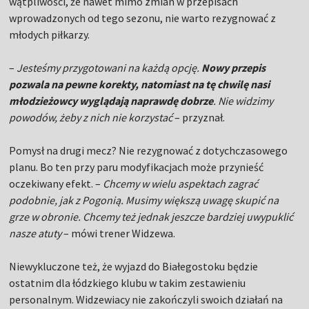
wątpliwości, że nawet mimo zmian w przepisach
wprowadzonych od tego sezonu, nie warto rezygnować z
młodych piłkarzy.
–
Jesteśmy przygotowani na każdą opcję.
Nowy przepis
pozwala na pewne korekty, natomiast na tę chwilę nasi
młodzieżowcy wyglądają naprawdę dobrze
. Nie widzimy
powodów, żeby z nich nie korzystać
– przyznał.
Pomysł na drugi mecz? Nie rezygnować z dotychczasowego
planu. Bo ten przy paru modyfikacjach może przynieść
oczekiwany efekt. –
Chcemy w wielu aspektach zagrać
podobnie, jak z Pogonią. Musimy większą uwagę skupić na
grze w obronie. Chcemy też jednak jeszcze bardziej uwypuklić
nasze atuty
– mówi trener Widzewa.
Niewykluczone też, że wyjazd do Białegostoku będzie
ostatnim dla łódzkiego klubu w takim zestawieniu
personalnym. Widzewiacy nie zakończyli swoich działań na