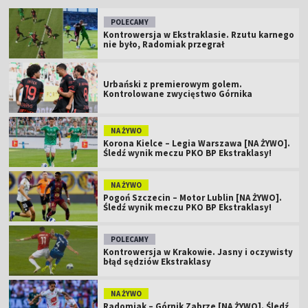
POLECAMY
Kontrowersja w Ekstraklasie. Rzutu karnego
nie było, Radomiak przegrał
Urbański z premierowym golem.
Kontrolowane zwycięstwo Górnika
NA ŻYWO
Korona Kielce – Legia Warszawa [NA ŻYWO].
Śledź wynik meczu PKO BP Ekstraklasy!
NA ŻYWO
Pogoń Szczecin – Motor Lublin [NA ŻYWO].
Śledź wynik meczu PKO BP Ekstraklasy!
POLECAMY
Kontrowersja w Krakowie. Jasny i oczywisty
błąd sędziów Ekstraklasy
NA ŻYWO
Radomiak – Górnik Zabrze [NA ŻYWO]. Śledź