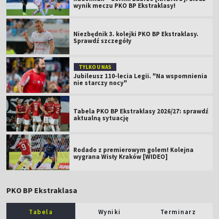
wynik meczu PKO BP Ekstraklasy!
Niezbędnik 3. kolejki PKO BP Ekstraklasy.
Sprawdź szczegóły
TYLKO U NAS
Jubileusz 110-lecia Legii. "Na wspomnienia
nie starczy nocy"
Tabela PKO BP Ekstraklasy 2026/27: sprawdź
aktualną sytuację
Rodado z premierowym golem! Kolejna
wygrana Wisły Kraków [WIDEO]
PKO BP Ekstraklasa
Tabela
Wyniki
Terminarz