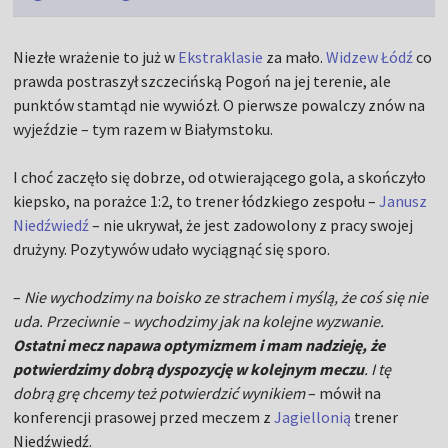
Niezłe wrażenie to już w
Ekstraklasie
za mało.
Widzew Łódź
co
prawda postraszył szczecińską Pogoń na jej terenie, ale
punktów stamtąd nie wywiózł. O pierwsze powalczy znów na
wyjeździe – tym razem w Białymstoku.
I choć zaczęło się dobrze, od otwierającego gola, a skończyło
kiepsko, na porażce 1:2, to trener łódzkiego zespołu –
Janusz
Niedźwiedź
– nie ukrywał, że jest zadowolony z pracy swojej
drużyny. Pozytywów udało wyciągnąć się sporo.
–
Nie wychodzimy na boisko ze strachem i myślą, że coś się nie
uda. Przeciwnie – wychodzimy jak na kolejne wyzwanie.
Ostatni mecz napawa optymizmem i mam nadzieję, że
potwierdzimy dobrą dyspozycję w kolejnym meczu
. I tę
dobrą grę chcemy też potwierdzić wynikiem
– mówił na
konferencji prasowej przed meczem z
Jagiellonią
trener
Niedźwiedź.