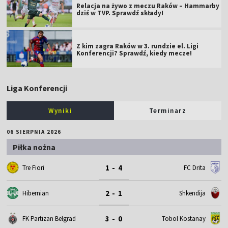
Relacja na żywo z meczu Raków – Hammarby
dziś w TVP. Sprawdź składy!
Z kim zagra Raków w 3. rundzie el. Ligi
Konferencji? Sprawdź, kiedy mecze!
Liga Konferencji
Wyniki
Terminarz
06 SIERPNIA 2026
Piłka nożna
1 - 4
Tre Fiori
FC Drita
2 - 1
Hibernian
Shkendija
3 - 0
FK Partizan Belgrad
Tobol Kostanay