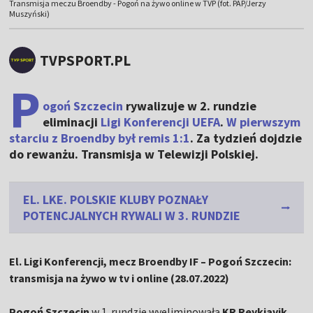
Transmisja meczu Broendby - Pogoń na żywo online w TVP (fot. PAP/Jerzy
Muszyński)
TVPSPORT.PL
P
ogoń Szczecin
rywalizuje w 2. rundzie
eliminacji
Ligi Konferencji UEFA
.
W pierwszym
starciu z Broendby był remis 1:1
. Za tydzień dojdzie
do rewanżu. Transmisja w Telewizji Polskiej.
EL. LKE. POLSKIE KLUBY POZNAŁY
POTENCJALNYCH RYWALI W 3. RUNDZIE
El. Ligi Konferencji, mecz Broendby IF – Pogoń Szczecin:
transmisja na żywo w tv i online (28.07.2022)
Pogoń Szczecin
w 1. rundzie wyeliminowała
KR Reykjavik
.