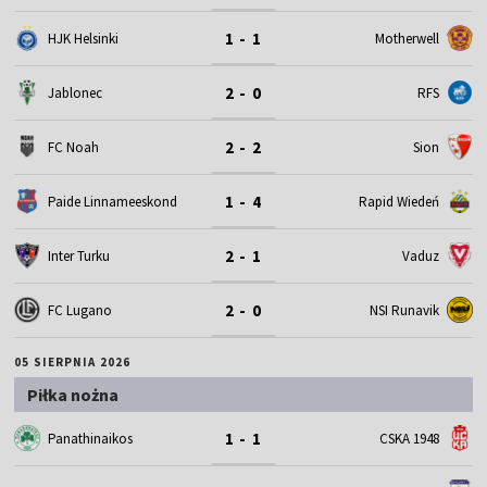
1 - 1
HJK Helsinki
Motherwell
2 - 0
Jablonec
RFS
2 - 2
FC Noah
Sion
1 - 4
Paide Linnameeskond
Rapid Wiedeń
2 - 1
Inter Turku
Vaduz
2 - 0
FC Lugano
NSI Runavik
05 SIERPNIA 2026
Piłka nożna
1 - 1
Panathinaikos
CSKA 1948