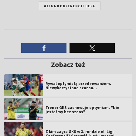
#LIGA KONFERENCJI UEFA
Zobacz też
Rywal optymistą przed rewanżem.
Niewykorzystana szansa...
Trener GKS zachowuje optymizm. "Nie
jesteśmy bez szans"
Z kim zagra GKS w 3. rundzie el. Ligi
Konferencji? Sprawdź, kiedy mecze!