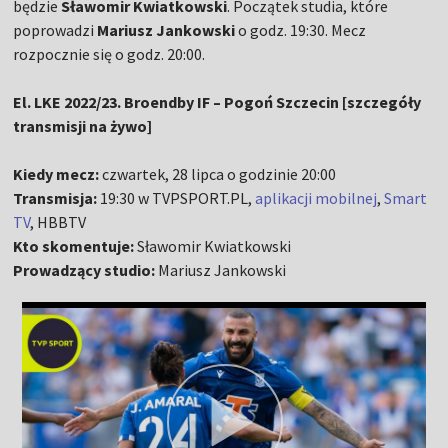
będzie
Sławomir Kwiatkowski
. Początek studia, które
poprowadzi
Mariusz Jankowski
o godz. 19:30. Mecz
rozpocznie się o godz. 20:00.
El. LKE 2022/23. Broendby IF – Pogoń Szczecin [szczegóły
transmisji na żywo]
Kiedy mecz:
czwartek, 28 lipca o godzinie 20:00
Transmisja:
19:30 w TVPSPORT.PL,
aplikacji mobilnej
,
Smart
TV
, HBBTV
Kto skomentuje:
Sławomir Kwiatkowski
Prowadzący studio:
Mariusz Jankowski