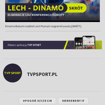
Dinamo Batumi rozbite! Lech Poznań rozgromił rywala [SKRÓT]
Pobierz aplikację
TVP SPORT
TVPSPORT.PL
#POGOŃ SZCZECIN
#BROENDBY IF