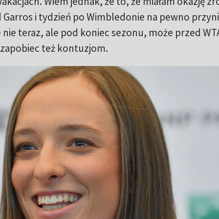
akacjach. Wiem jednak, że to, że miałam okazję zr
 Garros i tydzień po Wimbledonie na pewno przyni
 nie teraz, ale pod koniec sezonu, może przed WT
y zapobiec też kontuzjom.