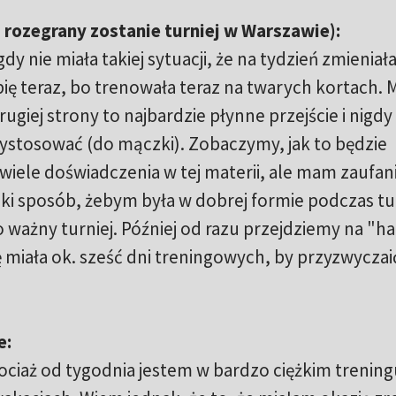
j rozegrany zostanie turniej w Warszawie):
y nie miała takiej sytuacji, że na tydzień zmieniał
ię teraz, bo trenowała teraz na twarych kortach. 
ugiej strony to najbardzie płynne przejście i nigdy
ystosować (do mączki). Zobaczymy, jak to będzie
wiele doświadczenia w tej materii, ale mam zaufan
aki sposób, żebym była w dobrej formie podczas tu
ważny turniej. Później od razu przejdziemy na "ha
miała ok. sześć dni treningowych, by przyzwyczaić
e:
ociaż od tygodnia jestem w bardzo ciężkim treningu