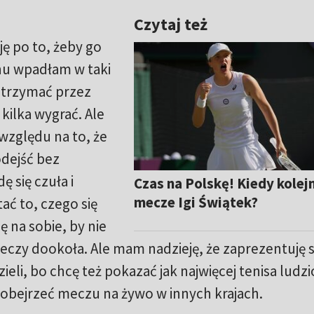
Czytaj też
ę po to, żeby go
nu wpadłam w taki
utrzymać przez
 kilka wygrać. Ale
względu na to, że
odejść bez
 się czuła i
Czas na Polskę! Kiedy kolej
mecze Igi Świątek?
ać to, czego się
 na sobie, by nie
zeczy dookoła. Ale mam nadzieję, że zaprezentuję s
zieli, bo chcę też pokazać jak najwięcej tenisa ludz
i obejrzeć meczu na żywo w innych krajach.