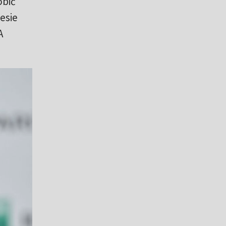
obić
esie
A