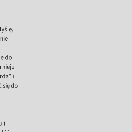
a
Myślę,
 nie
ie do
rnieju
rda" i
 się do
 i