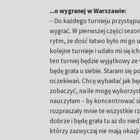
...o wygranej w Warszawie:
– Do każdego turnieju przystępuj
wygrać. W pierwszej części sezo
rytm, że dość łatwo było mi go 
kolejne turnieje i udało mi się ich
ten turniej będzie wyjątkowy ze 
będę grała u siebie. Staram się p
oczekiwań. Chcę wybadać jak będę
zobaczyć, na ile mogę wykorzyst
nauczyłam – by koncentrować się
rozpraszały mnie te wszystkie r
dobrze i będę grała tu aż do nied
którzy zazwyczaj nie mają okazj