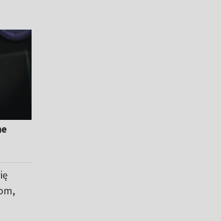
ne
ię
iom,