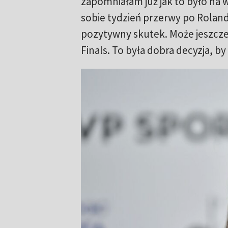
zapomniałam już jak to było na w
sobie tydzień przerwy po Roland
pozytywny skutek. Może jeszcze
Finals. To była dobra decyzja, b