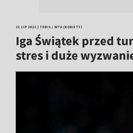
21 LIP 2022
|
TENIS
/
WTA (KOBIETY)
Iga Świątek przed tu
stres i duże wyzwani