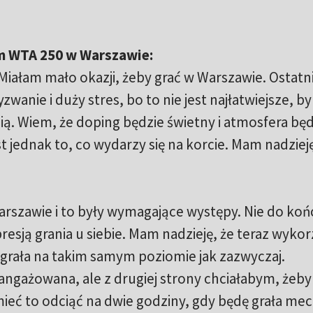
em WTA 250 w Warszawie:
iałam mało okazji, żeby grać w Warszawie. Ostatni
zwanie i duży stres, bo to nie jest najłatwiejsze, by
cią. Wiem, że doping będzie świetny i atmosfera bę
t jednak to, co wydarzy się na korcie. Mam nadzieję
Warszawie i to były wymagające występy. Nie do koń
presją grania u siebie. Mam nadzieję, że teraz wyko
 grała na takim samym poziomie jak zazwyczaj.
angażowana, ale z drugiej strony chciałabym, żeby
ieć to odciąć na dwie godziny, gdy będę grała mec