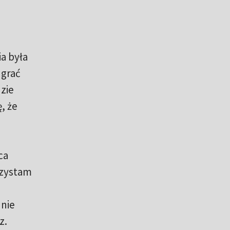
a była
 grać
dzie
, że
ca
rzystam
 nie
z.