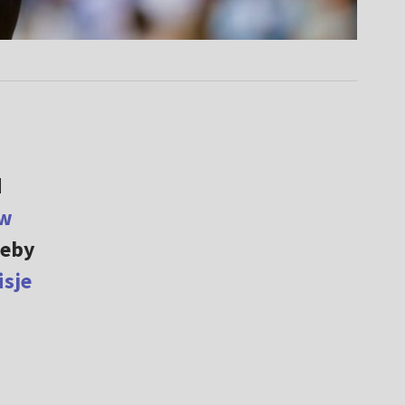
d
 w
żeby
sje