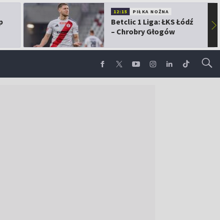
12:15
PIŁKA NOŻNA
p
Betclic 1 Liga: ŁKS Łódź
▶
– Chrobry Głogów