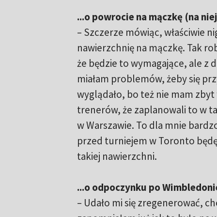
...o powrocie na mączkę (na nie
– Szczerze mówiąc, właściwie nigd
nawierzchnię na mączkę. Tak rob
że będzie to wymagające, ale z dr
miałam problemów, żeby się prz
wyglądało, bo też nie mam zbyt 
trenerów, że zaplanowali to w t
w Warszawie. To dla mnie bardzo 
przed turniejem w Toronto będę 
takiej nawierzchni.
...o odpoczynku po Wimbledoni
– Udało mi się zregenerować, ch