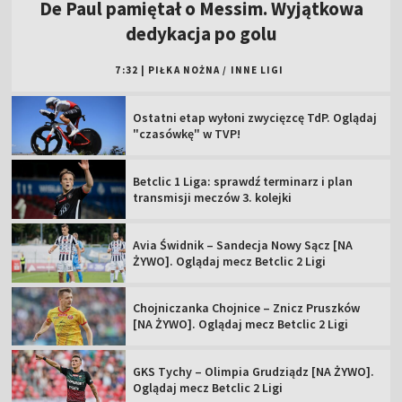
De Paul pamiętał o Messim. Wyjątkowa
dedykacja po golu
7:32
|
PIŁKA NOŻNA
/
INNE LIGI
Ostatni etap wyłoni zwycięzcę TdP. Oglądaj
"czasówkę" w TVP!
Betclic 1 Liga: sprawdź terminarz i plan
transmisji meczów 3. kolejki
Avia Świdnik – Sandecja Nowy Sącz [NA
ŻYWO]. Oglądaj mecz Betclic 2 Ligi
Chojniczanka Chojnice – Znicz Pruszków
[NA ŻYWO]. Oglądaj mecz Betclic 2 Ligi
GKS Tychy – Olimpia Grudziądz [NA ŻYWO].
Oglądaj mecz Betclic 2 Ligi