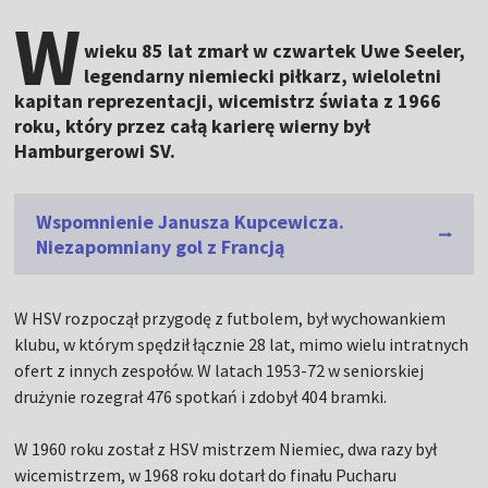
W
wieku 85 lat zmarł w czwartek Uwe Seeler,
legendarny niemiecki piłkarz, wieloletni
kapitan reprezentacji, wicemistrz świata z 1966
roku, który przez całą karierę wierny był
Hamburgerowi SV.
Wspomnienie Janusza Kupcewicza.
Niezapomniany gol z Francją
W HSV rozpoczął przygodę z futbolem, był wychowankiem
klubu, w którym spędził łącznie 28 lat, mimo wielu intratnych
ofert z innych zespołów. W latach 1953-72 w seniorskiej
drużynie rozegrał 476 spotkań i zdobył 404 bramki.
W 1960 roku został z HSV mistrzem Niemiec, dwa razy był
wicemistrzem, w 1968 roku dotarł do finału Pucharu