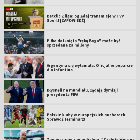
Betclic 2 liga: oglądaj transmisje w TVP
Sport! [ZAPOWIEDŹ]
Piłka dotknięta "ręką Boga" może być
sprzedana za miliony
Argentyna się wyłamała. Oficjalne poparcie
dla Infantino
Błysnęli na mundialu, żądają dymisji
prezydenta FIFA
Polskie kluby w europejskich pucharach.
Sprawdź terminarz!
Zamieszanie z mundialem. "Zasłużyliśmy na