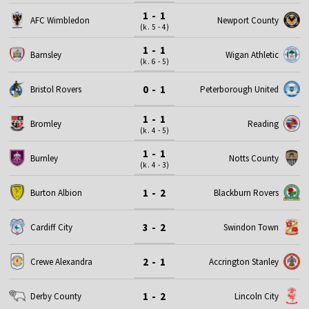
1 - 1
AFC Wimbledon
Newport County
(k. 5 - 4)
1 - 1
Barnsley
Wigan Athletic
(k. 6 - 5)
0 - 1
Bristol Rovers
Peterborough United
1 - 1
Bromley
Reading
(k. 4 - 5)
1 - 1
Burnley
Notts County
(k. 4 - 3)
1 - 2
Burton Albion
Blackburn Rovers
3 - 2
Cardiff City
Swindon Town
2 - 1
Crewe Alexandra
Accrington Stanley
1 - 2
Derby County
Lincoln City