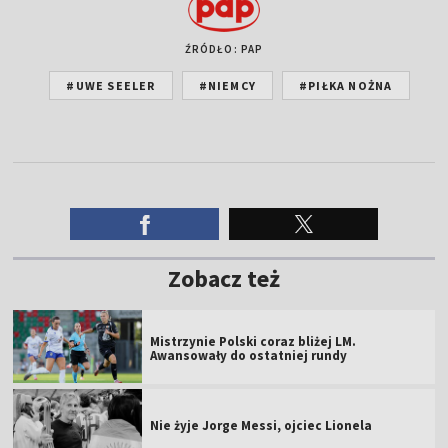
ŹRÓDŁO: PAP
#UWE SEELER
#NIEMCY
#PIŁKA NOŻNA
Zobacz też
Mistrzynie Polski coraz bliżej LM.
Awansowały do ostatniej rundy
Nie żyje Jorge Messi, ojciec Lionela