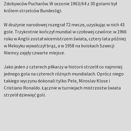
Zdobywców Pucharów. W sezonie 1963/64 z 30 golami był
królem strzelców Bundesligi.
W drużynie narodowej rozegrał 72 mecze, uzyskując w nich 43
gole. Trzykrotnie kończył mundial w czołowej czwórce: w 1966
roku w Anglii został wicemistrzem świata, cztery lata później
w Meksyku wywalczył brąz, a w 1958 na boiskach Szwecji
Niemcy zajęły czwarte miejsce.
Jako jeden z czterech piłkarzy w historii strzelił co najmniej
jednego gola na czterech różnych mundialach. Oprócz niego
takiego wyczynu dokonali tylko Pele, Miroslav Klose i
Cristiano Ronaldo. Łącznie w turniejach mistrzostw świata
strzelił dziewięć goli.