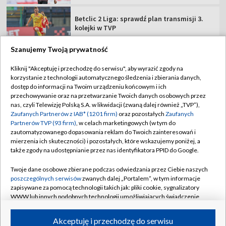
Betclic 2 Liga: sprawdź plan transmisji 3.
kolejki w TVP
Szanujemy Twoją prywatność
Kliknij "Akceptuję i przechodzę do serwisu", aby wyrazić zgody na
korzystanie z technologii automatycznego śledzenia i zbierania danych,
TVP
dostęp do informacji na Twoim urządzeniu końcowym i ich
przechowywanie oraz na przetwarzanie Twoich danych osobowych przez
Abonament TVP
Regulamin TVP
nas, czyli Telewizję Polską S.A. w likwidacji (zwaną dalej również „TVP”),
Polityka prywatności
Sklep TVP
Zaufanych Partnerów z IAB* (1201 firm)
oraz pozostałych
Zaufanych
Partnerów TVP (93 firm)
, w celach marketingowych (w tym do
Biuro Reklamy
Moje zgody
zautomatyzowanego dopasowania reklam do Twoich zainteresowań i
mierzenia ich skuteczności) i pozostałych, które wskazujemy poniżej, a
Oferta Handlowa
Biuro reklamy
także zgody na udostępnianie przez nas identyfikatora PPID do Google.
Telegazeta ogłoszenia
Kontakt
Twoje dane osobowe zbierane podczas odwiedzania przez Ciebie naszych
Emisja w TVP
poszczególnych serwisów
zwanych dalej „Portalem”, w tym informacje
zapisywane za pomocą technologii takich jak: pliki cookie, sygnalizatory
Kanały
Rada Programowa
WWW lub innych podobnych technologii umożliwiających świadczenie
dopasowanych i bezpiecznych usług, personalizację treści oraz reklam,
Ogłoszenia przetargowe
udostępnianie funkcji mediów społecznościowych oraz analizowanie
©2026 Telewizja Polska Spółka Akcyjna w likwidacji
Akceptuję i przechodzę do serwisu
ruchu w Internecie.