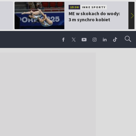
15:30
INNE SPORTY
ME w skokach do wody:
▶
3 m synchro kobiet