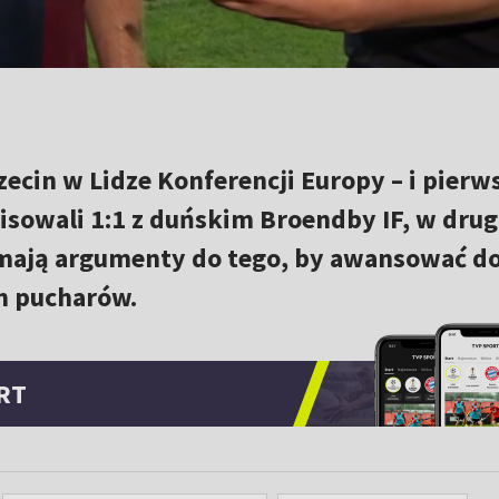
zecin w Lidze Konferencji Europy – i pierw
sowali 1:1 z duńskim Broendby IF, w drug
mają argumenty do tego, by awansować d
ch pucharów.
RT