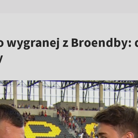
 wygranej z Broendby:
y