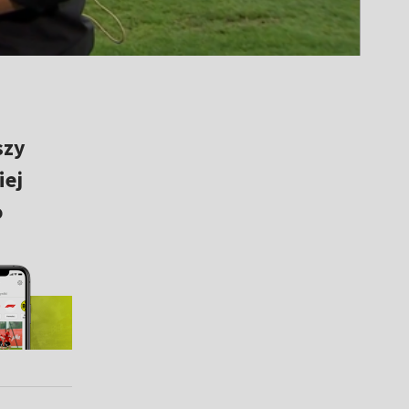
szy
iej
o