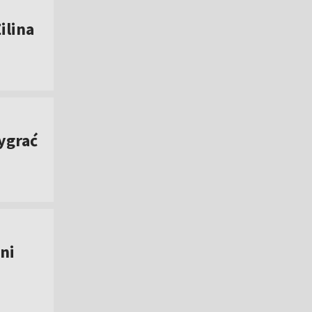
ilina
ygrać
ni