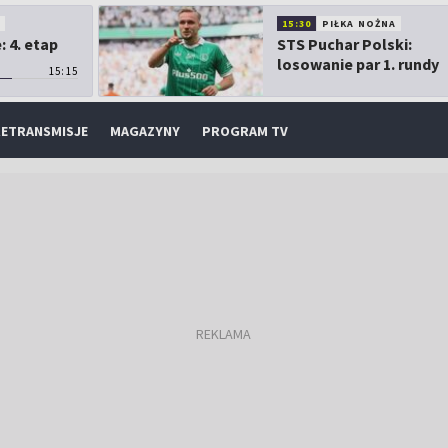
O
15:30
PIŁKA NOŻNA
 4. etap
STS Puchar Polski:
losowanie par 1. rundy
15:15
ETRANSMISJE
MAGAZYNY
PROGRAM TV