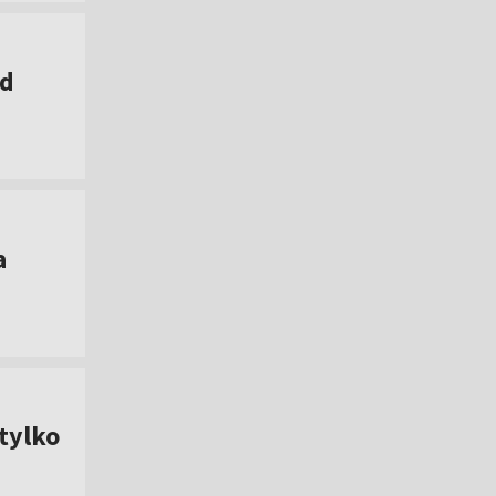
od
a
tylko