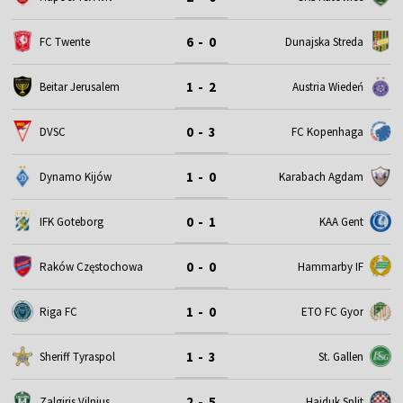
6 - 0
FC Twente
Dunajska Streda
1 - 2
Beitar Jerusalem
Austria Wiedeń
0 - 3
DVSC
FC Kopenhaga
1 - 0
Dynamo Kijów
Karabach Agdam
0 - 1
IFK Goteborg
KAA Gent
0 - 0
Raków Częstochowa
Hammarby IF
1 - 0
Riga FC
ETO FC Gyor
1 - 3
Sheriff Tyraspol
St. Gallen
2 - 5
Zalgiris Vilnius
Hajduk Split