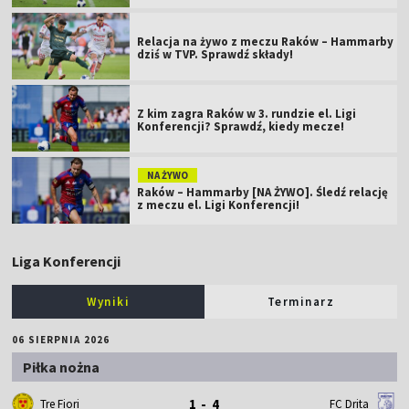
Relacja na żywo z meczu Raków – Hammarby
dziś w TVP. Sprawdź składy!
Z kim zagra Raków w 3. rundzie el. Ligi
Konferencji? Sprawdź, kiedy mecze!
NA ŻYWO
Raków – Hammarby [NA ŻYWO]. Śledź relację
z meczu el. Ligi Konferencji!
Liga Konferencji
Wyniki
Terminarz
06 SIERPNIA 2026
Piłka nożna
1 - 4
Tre Fiori
FC Drita