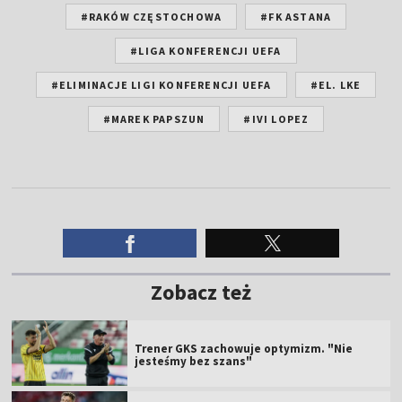
#RAKÓW CZĘSTOCHOWA
#FK ASTANA
#LIGA KONFERENCJI UEFA
#ELIMINACJE LIGI KONFERENCJI UEFA
#EL. LKE
#MAREK PAPSZUN
#IVI LOPEZ
Zobacz też
Trener GKS zachowuje optymizm. "Nie
jesteśmy bez szans"