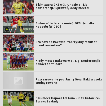
Z kim zagra GKS w 3. rundzie el. Ligi
Konferencji? Sprawdź, kiedy mecze!
Budować to trzeba umieć. GKS tłem dla
Hapoelu [WIDEO]
Szwedzi po Rakowie. "Korzystny rezultat
przed rewanżem"
Kiedy mecze Rakowa w el. Ligi Konferencji?
Zobacz terminarz
Rozczarowanie pod Jasną Górą. Raków czeka
trudny rewanż
Dziś mecz Hapoel Tel Awiw – GKS Katowice.
Sprawdź składy!