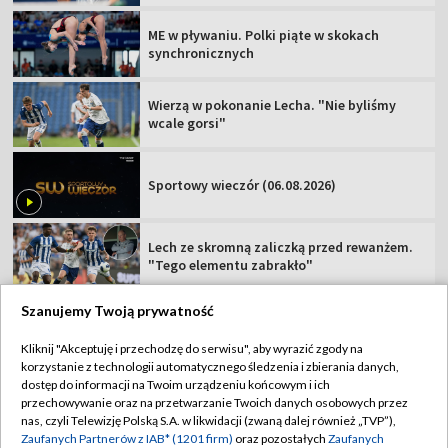
ME w pływaniu. Polki piąte w skokach
synchronicznych
Wierzą w pokonanie Lecha. "Nie byliśmy
wcale gorsi"
Sportowy wieczór (06.08.2026)
Lech ze skromną zaliczką przed rewanżem.
"Tego elementu zabrakło"
Szanujemy Twoją prywatność
Kliknij "Akceptuję i przechodzę do serwisu", aby wyrazić zgody na
korzystanie z technologii automatycznego śledzenia i zbierania danych,
TVP
dostęp do informacji na Twoim urządzeniu końcowym i ich
Abonament TVP
Regulamin TVP
przechowywanie oraz na przetwarzanie Twoich danych osobowych przez
nas, czyli Telewizję Polską S.A. w likwidacji (zwaną dalej również „TVP”),
Polityka prywatności
Sklep TVP
Zaufanych Partnerów z IAB* (1201 firm)
oraz pozostałych
Zaufanych