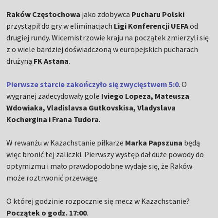
Raków Częstochowa
jako zdobywca
Pucharu Polski
przystąpił do gry w eliminacjach
Ligi Konferencji UEFA
od
drugiej rundy. Wicemistrzowie kraju na początek zmierzyli się
z o wiele bardziej doświadczoną w europejskich pucharach
drużyną
FK Astana
.
Pierwsze starcie zakończyło się zwycięstwem 5:0
. O
wygranej zadecydowały gole
Iviego Lopeza, Mateusza
Wdowiaka, Vladislavsa Gutkovskisa, Vladyslava
Kochergina i Frana Tudora
.
W rewanżu w Kazachstanie piłkarze
Marka Papszuna
będą
więc bronić tej zaliczki. Pierwszy występ dał duże powody do
optymizmu i mało prawdopodobne wydaje się, że Raków
może roztrwonić przewagę.
O której godzinie rozpocznie się mecz w Kazachstanie?
Początek o godz. 17:00
.