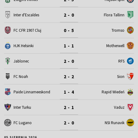
2 - 0
Inter d'Escaldes
Flora Tallinn
0 - 5
FC CFR 1907 Cluj
Tromso
1 - 1
HJK Helsinki
Motherwell
2 - 0
Jablonec
RFS
2 - 2
FC Noah
Sion
1 - 4
Paide Linnameeskond
Rapid Wiedeń
2 - 1
Inter Turku
Vaduz
2 - 0
FC Lugano
NSI Runavik
05 SIERPNIA 2026