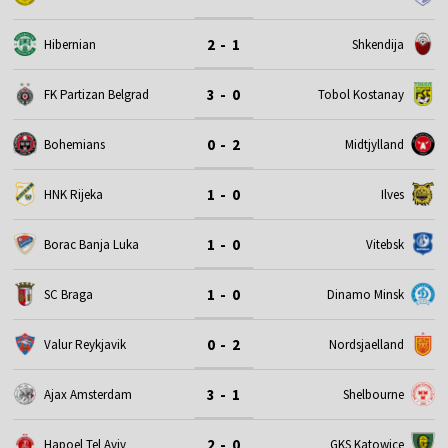
2 - 1
Hibernian
Shkendija
3 - 0
FK Partizan Belgrad
Tobol Kostanay
0 - 2
Bohemians
Midtjylland
1 - 0
HNK Rijeka
Ilves
1 - 0
Borac Banja Luka
Vitebsk
1 - 0
SC Braga
Dinamo Minsk
0 - 2
Valur Reykjavik
Nordsjaelland
3 - 1
Ajax Amsterdam
Shelbourne
2 - 0
Hapoel Tel Aviv
GKS Katowice