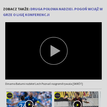
ZOBACZ TAKŻE:
DRUGA POŁOWA NADZIEI. POGOŃ WCIĄŻ W
GRZE O LIGĘ KONFERENCJI
Dinamo Batumi rozbite! Lech Poznań rozgromił rywala [SKRÓT]