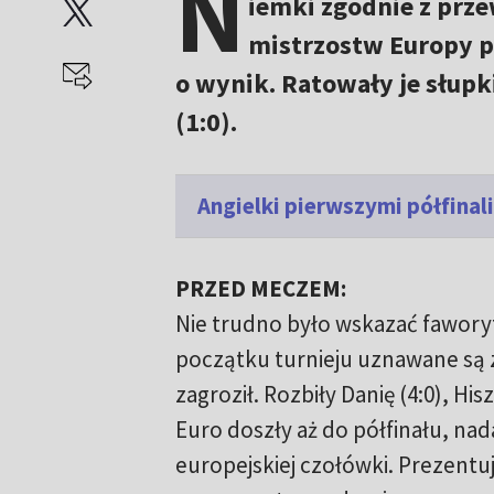
N
iemki zgodnie z prz
mistrzostw Europy p
o wynik. Ratowały je słupk
(1:0).
Angielki pierwszymi półfinal
PRZED MECZEM:
Nie trudno było wskazać fawory
początku turnieju uznawane są z
zagroził. Rozbiły Danię (4:0), His
Euro doszły aż do półfinału, nada
europejskiej czołówki. Prezentuj