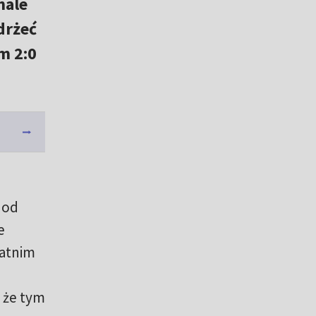
nale
drżeć
m 2:0
 od
e
tatnim
, że tym