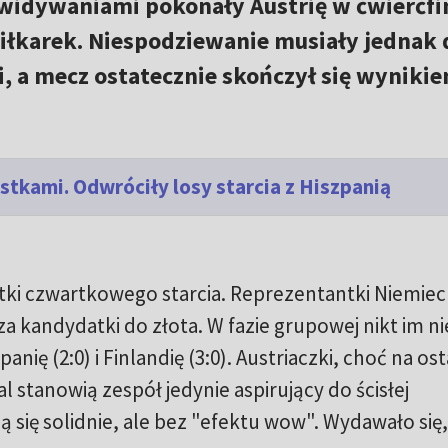
ewidywaniami pokonały Austrię w ćwierćfi
iłkarek. Niespodziewanie musiały jednak 
i, a mecz ostatecznie skończył się wynikie
istkami. Odwróciły losy starcia z Hiszpanią
tki czwartkowego starcia. Reprezentantki Niemiec
a kandydatki do złota. W fazie grupowej nikt im ni
zpanię (2:0) i Finlandię (3:0). Austriaczki, choć na os
l stanowią zespół jedynie aspirujący do ścisłej
ą się solidnie, ale bez "efektu wow". Wydawało się