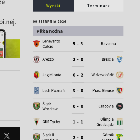
ze
Wyniki
Terminarz
ilnej.
09 SIERPNIA 2026
Piłka nożna
Benevento
5 - 3
Ravenna
Calcio
2 - 0
Arezzo
Brescia
0 - 2
Jagiellonia
Widzew Łódź
3 - 0
Lech Poznań
Piast Gliwice
Śląsk
0 - 0
Cracovia
Wrocław
Olimpia
1 - 1
GKS Tychy
Grudziądz
Śląsk II
Górnik
2 - 0