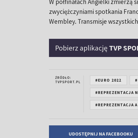
W półfinałach Angielki zmierzą s
zwyciężczyniami spotkania Francj
Wembley. Transmisje wszystkich
Pobierz aplikację
TVP SPO
ŹRÓDŁO:
#EURO 2022
#
TVPSPORT.PL
#REPREZENTACJA N
#REPREZENTACJA A
UDOSTĘPNIJ NA FACEBOOKU