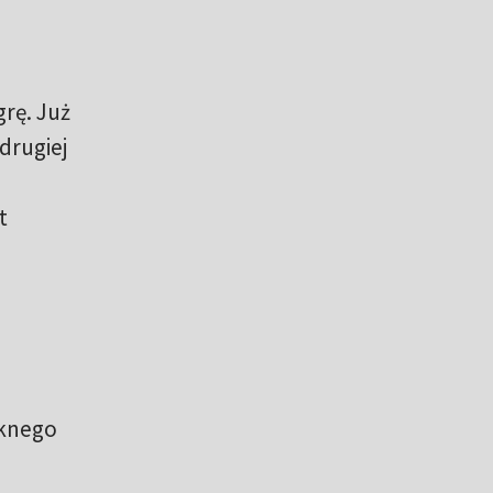
grę. Już
 drugiej
t
knego