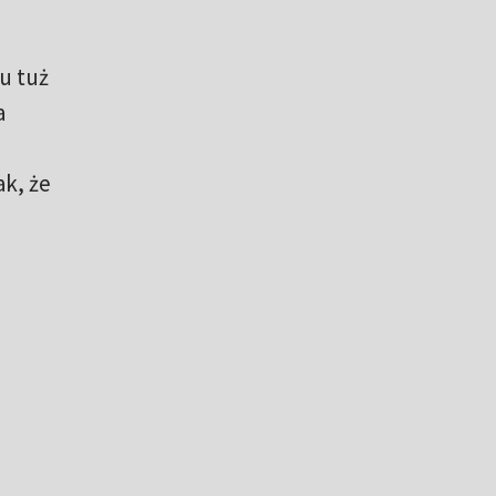
u tuż
a
ak, że