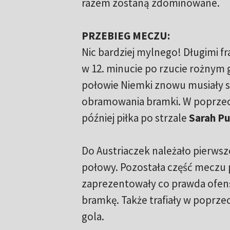
razem zostaną zdominowane.
PRZEBIEG MECZU:
Nic bardziej mylnego! Długimi fr
w 12. minucie po rzucie rożnym
połowie Niemki znowu musiały sk
obramowania bramki. W poprze
później piłka po strzale
Sarah P
Do Austriaczek należało pierwsze
połowy. Pozostała część meczu p
zaprezentowały co prawda ofen
bramkę. Także trafiały w poprze
gola.