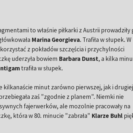
agmentami to właśnie piłkarki z Austrii prowadziły 
 główkowała
Marina Georgieva
. Trafiła w słupek. W
orzystać z pokładów szczęścia i przychylności
czkę uderzyła bowiem
Barbara Dunst
, a kilka minu
untigam
trafiła w słupek.
 kilkanaście minut zarówno pierwszej, jak i drugiej
rzebiegała zaś "zgodnie z planem". Niemki nie
sywnych fajerwerków, ale mozolnie pracowały na
czkę, która w 80. minucie "zabrała"
Klarze Buhl
pię