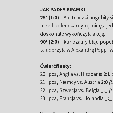
JAK PADŁY BRAMKI:
25' (1:0)
– Austriaczki pogubiły 
przed polem karnym, minęła jedn
doskonale wykończyła akcję.
90' (2:0)
– kuriozalny błąd popeł
ta uderzyła w Alexandrę Popp i 
Ćwierćfinały:
20 lipca, Anglia vs. Hiszpania
2:1
p
21 lipca, Niemcy vs. Austria
2:0
(
22 lipca, Szwecja vs. Belgia
_:_
(L
23 lipca, Francja vs. Holandia
_:_