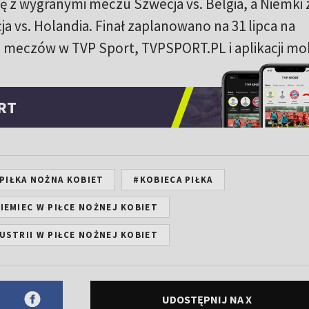
ię z wygranymi meczu Szwecja vs. Belgia, a Niemki 
a vs. Holandia. Finał zaplanowano na 31 lipca na
 meczów w TVP Sport, TVPSPORT.PL i aplikacji mob
RT
PIŁKA NOŻNA KOBIET
#KOBIECA PIŁKA
IEMIEC W PIŁCE NOŻNEJ KOBIET
USTRII W PIŁCE NOŻNEJ KOBIET
UDOSTĘPNIJ NA X