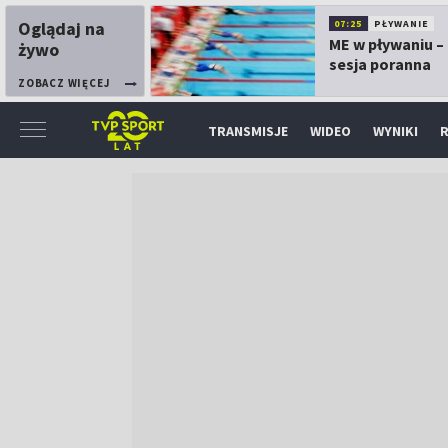
Oglądaj na
07:25
PŁYWANIE
ME w pływaniu – 
żywo
sesja poranna
ZOBACZ WIĘCEJ
TRANSMISJE
WIDEO
WYNIKI
R