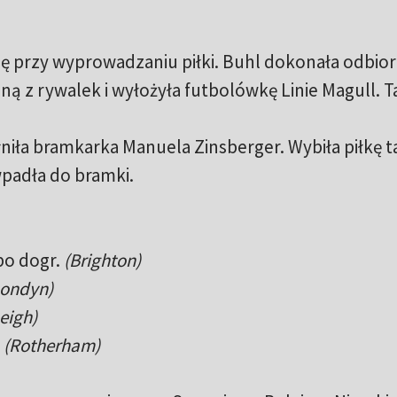
się przy wyprowadzaniu piłki. Buhl dokonała odbior
ą z rywalek i wyłożyła futbolówkę Linie Magull. T
niła bramkarka Manuela Zinsberger. Wybiła piłkę t
wpadła do bramki.
o dogr.
(Brighton)
Londyn)
eigh)
(Rotherham)