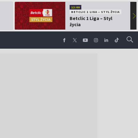
12:00
BETCLIC 1 LIGA – STYL ŻYCIA
▶
Betclic 1 Liga – Styl
życia