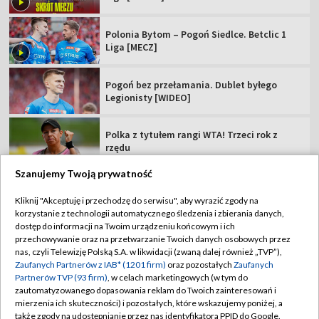
Polonia Bytom – Pogoń Siedlce. Betclic 1
Liga [MECZ]
Pogoń bez przełamania. Dublet byłego
Legionisty [WIDEO]
Polka z tytułem rangi WTA! Trzeci rok z
rzędu
Szanujemy Twoją prywatność
Posłuchał rad Rafała Majki i... wygrał etap
TdP
Kliknij "Akceptuję i przechodzę do serwisu", aby wyrazić zgody na
korzystanie z technologii automatycznego śledzenia i zbierania danych,
dostęp do informacji na Twoim urządzeniu końcowym i ich
Rewanż Świątek za Roland Garros. "Jestem
przechowywanie oraz na przetwarzanie Twoich danych osobowych przez
ciekawa, co Iga zmieni"
nas, czyli Telewizję Polską S.A. w likwidacji (zwaną dalej również „TVP”),
Zaufanych Partnerów z IAB* (1201 firm)
oraz pozostałych
Zaufanych
Partnerów TVP (93 firm)
, w celach marketingowych (w tym do
zautomatyzowanego dopasowania reklam do Twoich zainteresowań i
mierzenia ich skuteczności) i pozostałych, które wskazujemy poniżej, a
także zgody na udostępnianie przez nas identyfikatora PPID do Google.