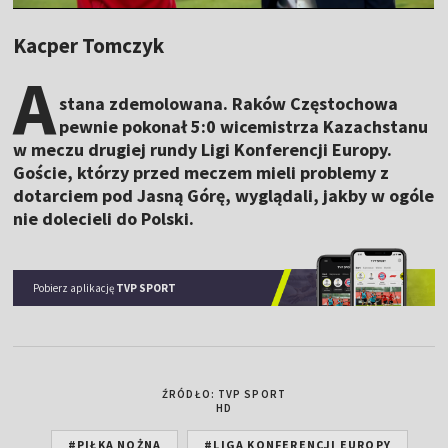
Kacper Tomczyk
A
stana zdemolowana. Raków Częstochowa
pewnie pokonał 5:0 wicemistrza Kazachstanu
w meczu drugiej rundy Ligi Konferencji Europy.
Goście, którzy przed meczem mieli problemy z
dotarciem pod Jasną Górę, wyglądali, jakby w ogóle
nie dolecieli do Polski.
Pobierz aplikację
TVP SPORT
ŹRÓDŁO: TVP SPORT
HD
#PIŁKA NOŻNA
#LIGA KONFERENCJI EUROPY