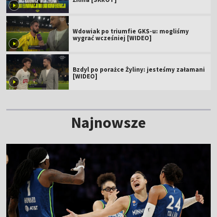
Wdowiak po triumfie GKS-u: mogliśmy
wygrać wcześniej [WIDEO]
Bzdyl po porażce Żyliny: jesteśmy załamani
[WIDEO]
Najnowsze