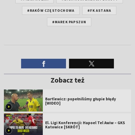
#RAKÓW CZĘSTOCHOWA
#FK ASTANA
#MAREK PAPSZUN
Zobacz też
Bartlewicz: popełniliśmy głupie błędy
[WIDEO]
El. Ligi Konferencji: Hapoel Tel Awiw – GKS
Katowice [SKRÓT]