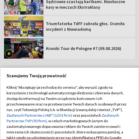
Sędziowie szastają kartkami. Niesłuszne
kary w meczach Ekstraklasy
Triumfatorka TdFF zabrała głos. Oceniła
incydent z Niewiadomą
Kroniki Tour de Pologne #7 (09.08.2026)
Szanujemy Twoją prywatność
TVP
Kliknij "Akceptuję i przechodzę do serwisu", aby wyrazić zgody na
korzystanie z technologii automatycznego śledzenia i zbierania danych,
Abonament TVP
Regulamin TVP
dostęp do informacji na Twoim urządzeniu końcowym i ich
Polityka prywatności
Sklep TVP
przechowywanie oraz na przetwarzanie Twoich danych osobowych przez
nas, czyli Telewizję Polską S.A. w likwidacji (zwaną dalej również „TVP”),
Biuro Reklamy
Moje zgody
Zaufanych Partnerów z IAB* (1201 firm)
oraz pozostałych
Zaufanych
Partnerów TVP (93 firm)
, w celach marketingowych (w tym do
Oferta Handlowa
Biuro reklamy
zautomatyzowanego dopasowania reklam do Twoich zainteresowań i
mierzenia ich skuteczności) i pozostałych, które wskazujemy poniżej, a
Telegazeta ogłoszenia
Kontakt
także zgody na udostępnianie przez nas identyfikatora PPID do Google.