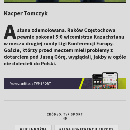
Kacper Tomczyk
A
stana zdemolowana. Raków Częstochowa
pewnie pokonał 5:0 wicemistrza Kazachstanu
w meczu drugiej rundy Ligi Konferencji Europy.
Goście, którzy przed meczem mieli problemy z
dotarciem pod Jasną Górę, wyglądali, jakby w ogóle
nie dolecieli do Polski.
Pobierz aplikację
TVP SPORT
ŹRÓDŁO: TVP SPORT
HD
#PIŁKA NOŻNA
#LIGA KONFERENCJI EUROPY