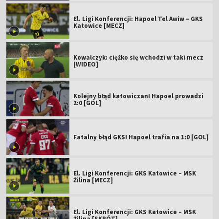
El. Ligi Konferencji: Hapoel Tel Awiw – GKS
Katowice [MECZ]
Kowalczyk: ciężko się wchodzi w taki mecz
[WIDEO]
Kolejny błąd katowiczan! Hapoel prowadzi
2:0 [GOL]
Fatalny błąd GKS! Hapoel trafia na 1:0 [GOL]
El. Ligi Konferencji: GKS Katowice – MSK
Żilina [MECZ]
El. Ligi Konferencji: GKS Katowice – MSK
Żilina [SKRÓT]