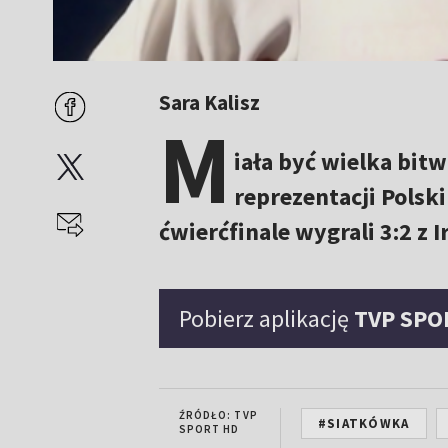
Sara Kalisz
M
iała być wielka bit
reprezentacji Polsk
ćwierćfinale wygrali 3:2 z 
Pobierz aplikację
TVP SPO
ŹRÓDŁO: TVP
#SIATKÓWKA
SPORT HD