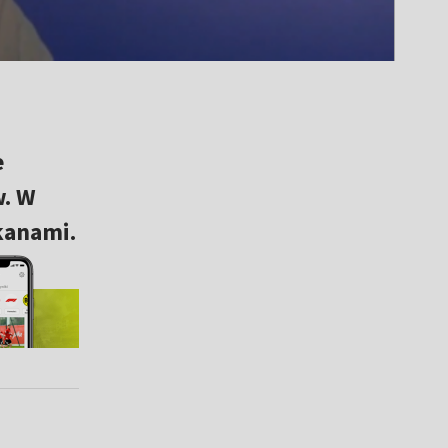
e
w. W
ykanami.