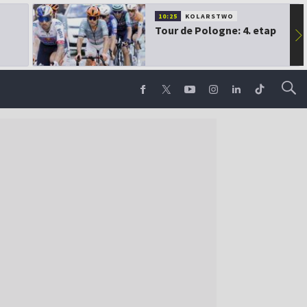
10:25
KOLARSTWO
Tour de Pologne: 4. etap
▶