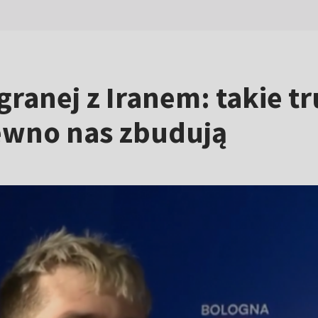
ranej z Iranem: takie tr
ewno nas zbudują