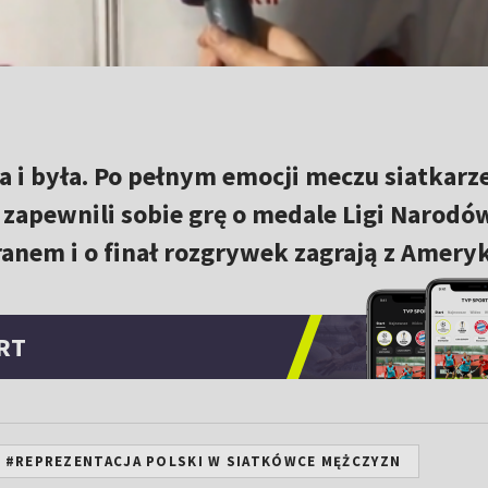
wa i była. Po pełnym emocji meczu siatkarz
i zapewnili sobie grę o medale Ligi Narodó
Iranem i o finał rozgrywek zagrają z Amer
RT
#REPREZENTACJA POLSKI W SIATKÓWCE MĘŻCZYZN