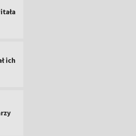
itała
ł ich
arzy