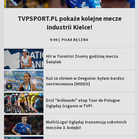
TVPSPORT.PL pokaże kolejne mecze
Industrii Kielce!
9:00
|
PIŁKA RĘCZNA
Hit w Toronto! Znamy godzinę meczu
Świątek
Kuś ze złotem w Oregonie: byłam bardzo
zestresowana [WIDEO]
Dziś "królewski" etap Tour de Pologne.
Oglądaj ściganie w TVP!
Multi1Liga! Oglądaj transmisję sobotnich
meczów 3. kolejki!