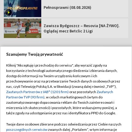
Pełnosprawni (08.08.2026)
Zawisza Bydgoszcz – Resovia [NA ŻYWO].
Oglądaj mecz Betclic 2 Ligi
Szanujemy Twoją prywatność
TVP
Kliknij "Akceptuję i przechodzę do serwisu", aby wyrazić zgody na
korzystanie z technologii automatycznego śledzenia i zbierania danych,
Abonament TVP
Regulamin TVP
dostęp do informacji na Twoim urządzeniu końcowym i ich
Polityka prywatności
Sklep TVP
przechowywanie oraz na przetwarzanie Twoich danych osobowych przez
nas, czyli Telewizję Polską S.A. w likwidacji (zwaną dalej również „TVP”),
Biuro Reklamy
Moje zgody
Zaufanych Partnerów z IAB* (1201 firm)
oraz pozostałych
Zaufanych
Partnerów TVP (93 firm)
, w celach marketingowych (w tym do
Oferta Handlowa
Biuro reklamy
zautomatyzowanego dopasowania reklam do Twoich zainteresowań i
mierzenia ich skuteczności) i pozostałych, które wskazujemy poniżej, a
Telegazeta ogłoszenia
Kontakt
także zgody na udostępnianie przez nas identyfikatora PPID do Google.
Emisja w TVP
Twoje dane osobowe zbierane podczas odwiedzania przez Ciebie naszych
Kanały
Rada Programowa
poszczególnych serwisów
zwanych dalej „Portalem”, w tym informacje