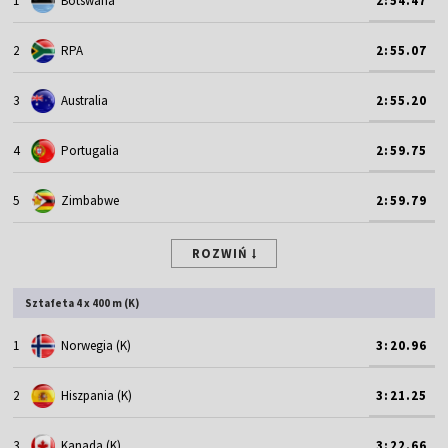
1
Botswana
2:54.47
2
RPA
2:55.07
3
Australia
2:55.20
4
Portugalia
2:59.75
5
Zimbabwe
2:59.79
ROZWIŃ
Sztafeta 4 x 400 m (K)
1
Norwegia (K)
3:20.96
2
Hiszpania (K)
3:21.25
3
Kanada (K)
3:22.66