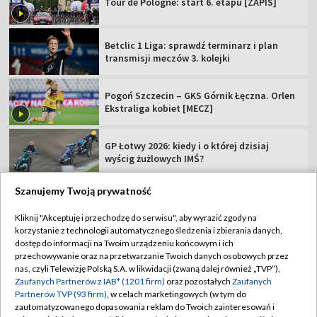
Tour de Pologne: start 6. etapu [ZAPIS]
Betclic 1 Liga: sprawdź terminarz i plan
transmisji meczów 3. kolejki
Pogoń Szczecin – GKS Górnik Łęczna. Orlen
Ekstraliga kobiet [MECZ]
GP Łotwy 2026: kiedy i o której dzisiaj
wyścig żużlowych IMŚ?
Szanujemy Twoją prywatność
Kliknij "Akceptuję i przechodzę do serwisu", aby wyrazić zgody na
korzystanie z technologii automatycznego śledzenia i zbierania danych,
TVP
dostęp do informacji na Twoim urządzeniu końcowym i ich
Abonament TVP
Regulamin TVP
przechowywanie oraz na przetwarzanie Twoich danych osobowych przez
nas, czyli Telewizję Polską S.A. w likwidacji (zwaną dalej również „TVP”),
Polityka prywatności
Sklep TVP
Zaufanych Partnerów z IAB* (1201 firm)
oraz pozostałych
Zaufanych
Partnerów TVP (93 firm)
, w celach marketingowych (w tym do
Biuro Reklamy
Moje zgody
zautomatyzowanego dopasowania reklam do Twoich zainteresowań i