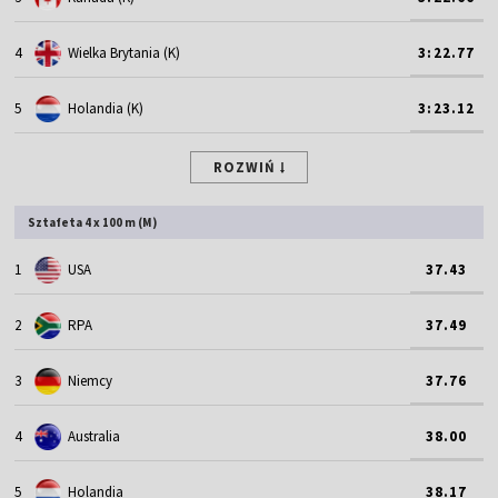
4
Wielka Brytania (K)
3:22.77
5
Holandia (K)
3:23.12
ROZWIŃ
Sztafeta 4 x 100 m (M)
1
USA
37.43
2
RPA
37.49
3
Niemcy
37.76
4
Australia
38.00
5
Holandia
38.17