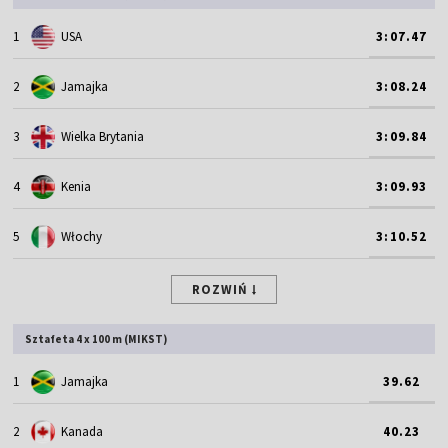
1
USA
3:07.47
2
Jamajka
3:08.24
3
Wielka Brytania
3:09.84
4
Kenia
3:09.93
5
Włochy
3:10.52
ROZWIŃ
Sztafeta 4 x 100 m (MIKST)
1
Jamajka
39.62
2
Kanada
40.23