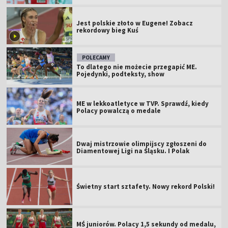
Jest polskie złoto w Eugene! Zobacz
rekordowy bieg Kuś
POLECAMY
To dlatego nie możecie przegapić ME.
Pojedynki, podteksty, show
ME w lekkoatletyce w TVP. Sprawdź, kiedy
Polacy powalczą o medale
Dwaj mistrzowie olimpijscy zgłoszeni do
Diamentowej Ligi na Śląsku. I Polak
Świetny start sztafety. Nowy rekord Polski!
MŚ juniorów. Polacy 1,5 sekundy od medalu,