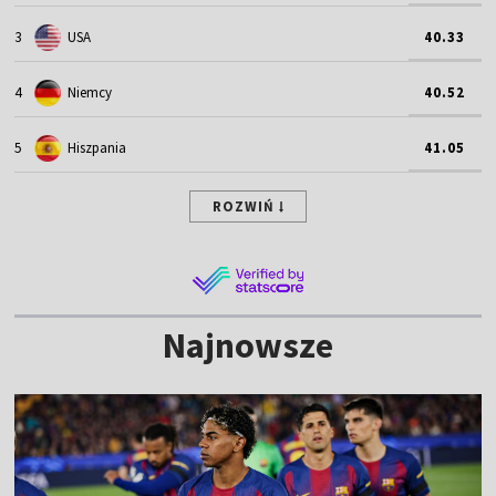
3
USA
40.33
4
Niemcy
40.52
5
Hiszpania
41.05
ROZWIŃ
Najnowsze