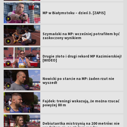
MP w Białymstoku – dzień 3. [ZAPIS]
Szymański na MP: wcześniej potrafiłem być
zaskoczony wynikiem
Drugie złoto i drugi rekord MP Kazimierskiej!
[WIDEO]
Nowicki po starcie na MP: żaden rzut nie
wyszedł
Fajdek: treningi wskazują, że można rzucać
powyżej 80 m
Debiutantka mistrzynią na 200 metrów: nie