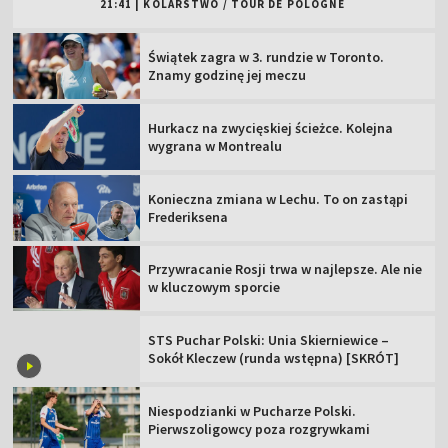
21:41
|
KOLARSTWO
/
TOUR DE POLOGNE
Świątek zagra w 3. rundzie w Toronto.
Znamy godzinę jej meczu
Hurkacz na zwycięskiej ścieżce. Kolejna
wygrana w Montrealu
Konieczna zmiana w Lechu. To on zastąpi
Frederiksena
Przywracanie Rosji trwa w najlepsze. Ale nie
w kluczowym sporcie
STS Puchar Polski: Unia Skierniewice –
Sokół Kleczew (runda wstępna) [SKRÓT]
Niespodzianki w Pucharze Polski.
Pierwszoligowcy poza rozgrywkami