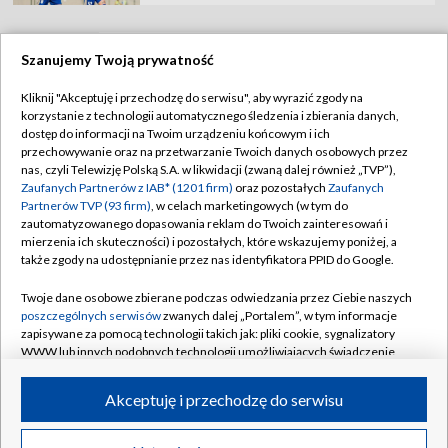
Szanujemy Twoją prywatność
TVP
Kliknij "Akceptuję i przechodzę do serwisu", aby wyrazić zgody na
korzystanie z technologii automatycznego śledzenia i zbierania danych,
Abonament TVP
Regulamin TVP
dostęp do informacji na Twoim urządzeniu końcowym i ich
Polityka prywatności
Sklep TVP
przechowywanie oraz na przetwarzanie Twoich danych osobowych przez
nas, czyli Telewizję Polską S.A. w likwidacji (zwaną dalej również „TVP”),
Biuro Reklamy
Moje zgody
Zaufanych Partnerów z IAB* (1201 firm)
oraz pozostałych
Zaufanych
Partnerów TVP (93 firm)
, w celach marketingowych (w tym do
Oferta Handlowa
Biuro reklamy
zautomatyzowanego dopasowania reklam do Twoich zainteresowań i
mierzenia ich skuteczności) i pozostałych, które wskazujemy poniżej, a
Telegazeta ogłoszenia
Kontakt
także zgody na udostępnianie przez nas identyfikatora PPID do Google.
Emisja w TVP
Twoje dane osobowe zbierane podczas odwiedzania przez Ciebie naszych
Kanały
Rada Programowa
poszczególnych serwisów
zwanych dalej „Portalem”, w tym informacje
zapisywane za pomocą technologii takich jak: pliki cookie, sygnalizatory
Ogłoszenia przetargowe
WWW lub innych podobnych technologii umożliwiających świadczenie
©2026 Telewizja Polska Spółka Akcyjna w likwidacji
dopasowanych i bezpiecznych usług, personalizację treści oraz reklam,
Akademia Telewizyjna
udostępnianie funkcji mediów społecznościowych oraz analizowanie
Akceptuję i przechodzę do serwisu
Informacje o nadawcy
ruchu w Internecie.
Centrum informacji TVP
Twoje dane osobowe zbierane podczas odwiedzania przez Ciebie