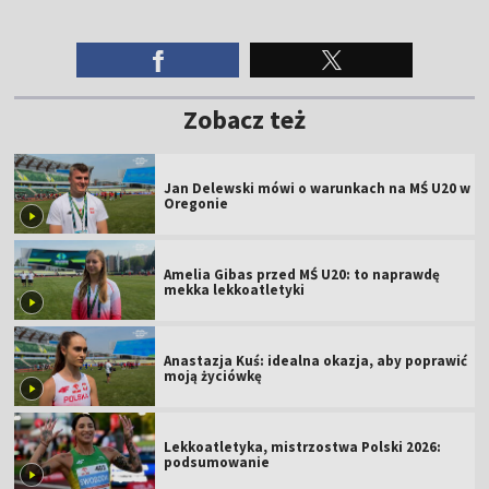
Zobacz też
Jan Delewski mówi o warunkach na MŚ U20 w
Oregonie
Amelia Gibas przed MŚ U20: to naprawdę
mekka lekkoatletyki
Anastazja Kuś: idealna okazja, aby poprawić
moją życiówkę
Lekkoatletyka, mistrzostwa Polski 2026:
podsumowanie