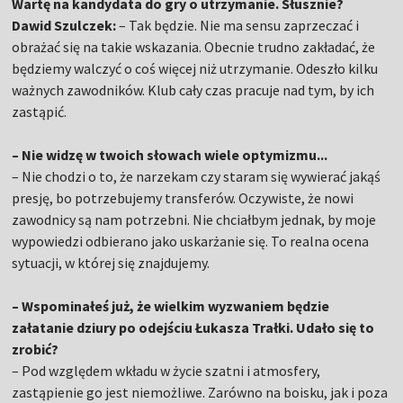
Wartę na kandydata do gry o utrzymanie. Słusznie?
Dawid Szulczek:
– Tak będzie. Nie ma sensu zaprzeczać i
obrażać się na takie wskazania. Obecnie trudno zakładać, że
będziemy walczyć o coś więcej niż utrzymanie. Odeszło kilku
ważnych zawodników. Klub cały czas pracuje nad tym, by ich
zastąpić.
– Nie widzę w twoich słowach wiele optymizmu...
– Nie chodzi o to, że narzekam czy staram się wywierać jakąś
presję, bo potrzebujemy transferów. Oczywiste, że nowi
zawodnicy są nam potrzebni. Nie chciałbym jednak, by moje
wypowiedzi odbierano jako uskarżanie się. To realna ocena
sytuacji, w której się znajdujemy.
– Wspominałeś już, że wielkim wyzwaniem będzie
załatanie dziury po odejściu Łukasza Trałki. Udało się to
zrobić?
– Pod względem wkładu w życie szatni i atmosfery,
zastąpienie go jest niemożliwe. Zarówno na boisku, jak i poza