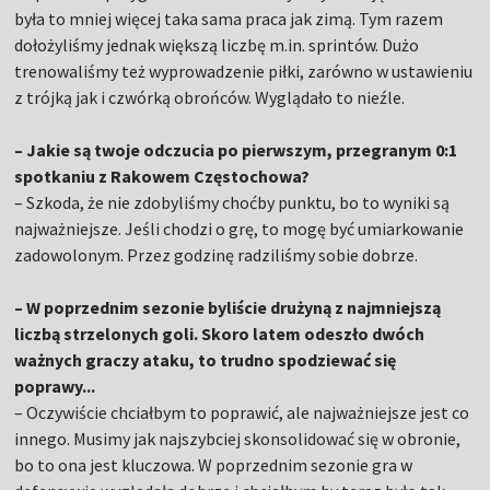
była to mniej więcej taka sama praca jak zimą. Tym razem
dołożyliśmy jednak większą liczbę m.in. sprintów. Dużo
trenowaliśmy też wyprowadzenie piłki, zarówno w ustawieniu
z trójką jak i czwórką obrońców. Wyglądało to nieźle.
– Jakie są twoje odczucia po pierwszym, przegranym 0:1
spotkaniu z Rakowem Częstochowa?
– Szkoda, że nie zdobyliśmy choćby punktu, bo to wyniki są
najważniejsze. Jeśli chodzi o grę, to mogę być umiarkowanie
zadowolonym. Przez godzinę radziliśmy sobie dobrze.
– W poprzednim sezonie byliście drużyną z najmniejszą
liczbą strzelonych goli. Skoro latem odeszło dwóch
ważnych graczy ataku, to trudno spodziewać się
poprawy...
– Oczywiście chciałbym to poprawić, ale najważniejsze jest co
innego. Musimy jak najszybciej skonsolidować się w obronie,
bo to ona jest kluczowa. W poprzednim sezonie gra w