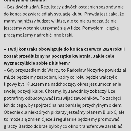
– Bez dwóch zdań. Rezultaty z dwóch ostatnich sezonów nie
do końca odzwierciedlały sytuację klubu. Prawda jest taka, że
mamy najniższy budżet w lidze, ale to nie oznacza, że nie
jesteśmy w stanie utrzymać się w lidze. Pomysłem i ciężką
pracą możemy nadrobić inne braki.
– Twój kontrakt obowiązuje do końca czerwca 2024 roku i
został przedłużony na początku kwietnia. Jakie cele
wyznaczyliście sobie z klubem?
– Gdy przyszedłem do Warty, to Radosław Mozyrko powiedział
mi, że będziemy zespołem, który co roku będzie walczył o
ligowy byt. Kluczem na nadchodzący okres jest umocnienie
swojej pozycji klubu. Chcemy, by zawodnicy zobaczyli, że
potrafimy odbudowywać i rozwijać zawodników. To zachęci
ich do tego, by spojrzeć na nas bardziej przychylnym okiem.
Obecnie dla niektórych piłkarzy jesteśmy planem B lub C, ale
to może się zmienić jeżeli regularnie będziemy promować
graczy. Bardzo dobrze byłoby co okno transferowe zarabiać