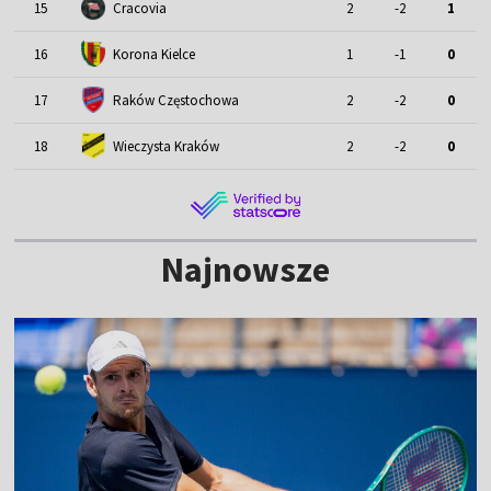
15
Cracovia
2
-2
1
16
Korona Kielce
1
-1
0
17
Raków Częstochowa
2
-2
0
18
Wieczysta Kraków
2
-2
0
Najnowsze