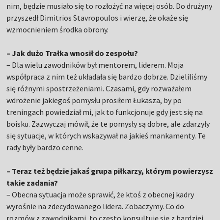
nim, będzie musiało się to rozłożyć na więcej osób. Do drużyny
przyszedł Dimitrios Stavropoulos i wierzę, że okaże się
wzmocnieniem środka obrony.
– Jak dużo Trałka wnosił do zespołu?
– Dla wielu zawodników był mentorem, liderem. Moja
współpraca z nim też układała się bardzo dobrze. Dzieliliśmy
się różnymi spostrzeżeniami. Czasami, gdy rozważałem
wdrożenie jakiegoś pomysłu prosiłem Łukasza, by po
treningach powiedział mi, jak to funkcjonuje gdy jest się na
boisku. Zazwyczaj mówił, że te pomysły są dobre, ale zdarzyły
się sytuacje, w których wskazywał na jakieś mankamenty. Te
rady były bardzo cenne.
– Teraz też będzie jakaś grupa piłkarzy, którym powierzysz
takie zadania?
– Obecna sytuacja może sprawić, że ktoś z obecnej kadry
wyrośnie na zdecydowanego lidera. Zobaczymy. Co do
rozmów z zawodnikami, to często konsultuję się z bardziej