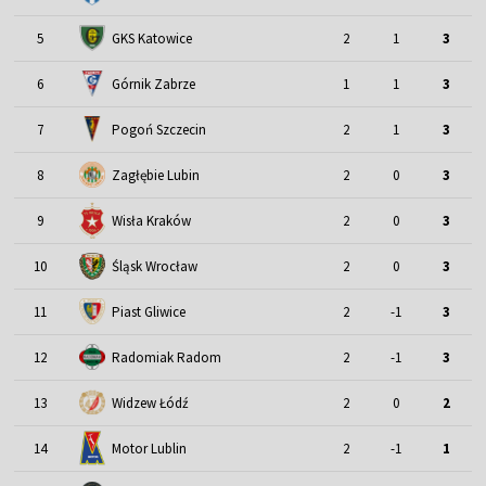
5
GKS Katowice
2
1
3
6
Górnik Zabrze
1
1
3
7
Pogoń Szczecin
2
1
3
8
Zagłębie Lubin
2
0
3
9
Wisła Kraków
2
0
3
Śląsk Wrocław
10
2
0
3
11
Piast Gliwice
2
-1
3
12
Radomiak Radom
2
-1
3
13
Widzew Łódź
2
0
2
Motor Lublin
14
2
-1
1