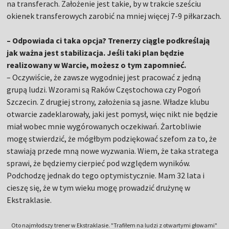
na transferach. Założenie jest takie, by w trakcie sześciu
okienek transferowych zarobić na mniej więcej 7-9 piłkarzach.
– Odpowiada ci taka opcja? Trenerzy ciągle podkreślają
jak ważna jest stabilizacja. Jeśli taki plan będzie
realizowany w Warcie, możesz o tym zapomnieć.
– Oczywiście, że zawsze wygodniej jest pracować z jedną
grupą ludzi. Wzorami są Raków Częstochowa czy Pogoń
Szczecin. Z drugiej strony, założenia są jasne. Władze klubu
otwarcie zadeklarowały, jaki jest pomysł, więc nikt nie będzie
miał wobec mnie wygórowanych oczekiwań. Żartobliwie
mogę stwierdzić, że mógłbym podziękować szefom za to, że
stawiają przede mną nowe wyzwania. Wiem, że taka stratega
sprawi, że będziemy cierpieć pod względem wyników.
Podchodzę jednak do tego optymistycznie. Mam 32 lata i
cieszę się, że w tym wieku mogę prowadzić drużynę w
Ekstraklasie.
Oto najmłodszy trener w Ekstraklasie. "Trafiłem na ludzi z otwartymi głowami"