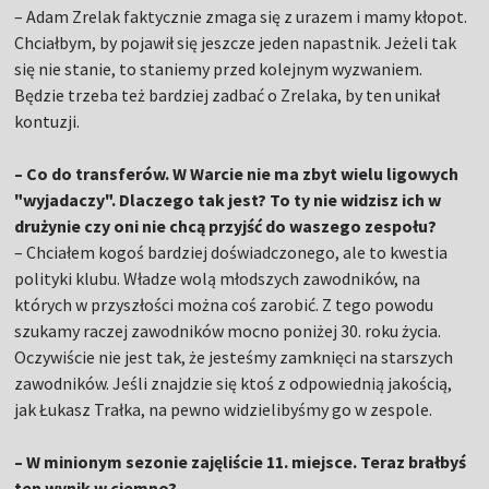
– Adam Zrelak faktycznie zmaga się z urazem i mamy kłopot.
Chciałbym, by pojawił się jeszcze jeden napastnik. Jeżeli tak
się nie stanie, to staniemy przed kolejnym wyzwaniem.
Będzie trzeba też bardziej zadbać o Zrelaka, by ten unikał
kontuzji.
– Co do transferów. W Warcie nie ma zbyt wielu ligowych
"wyjadaczy". Dlaczego tak jest? To ty nie widzisz ich w
drużynie czy oni nie chcą przyjść do waszego zespołu?
– Chciałem kogoś bardziej doświadczonego, ale to kwestia
polityki klubu. Władze wolą młodszych zawodników, na
których w przyszłości można coś zarobić. Z tego powodu
szukamy raczej zawodników mocno poniżej 30. roku życia.
Oczywiście nie jest tak, że jesteśmy zamknięci na starszych
zawodników. Jeśli znajdzie się ktoś z odpowiednią jakością,
jak Łukasz Trałka, na pewno widzielibyśmy go w zespole.
– W minionym sezonie zajęliście 11. miejsce. Teraz brałbyś
ten wynik w ciemno?