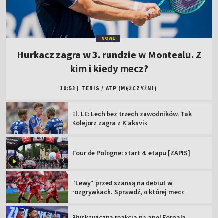
NOWE
Hurkacz zagra w 3. rundzie w Montealu. Z
kim i kiedy mecz?
10:53
|
TENIS
/
ATP (MĘŻCZYŹNI)
El. LE: Lech bez trzech zawodników. Tak
Kolejorz zagra z Klaksvik
Tour de Pologne: start 4. etapu [ZAPIS]
"Lewy" przed szansą na debiut w
rozgrywkach. Sprawdź, o której mecz
Błyskawiczna reakcja na apel Fornala.