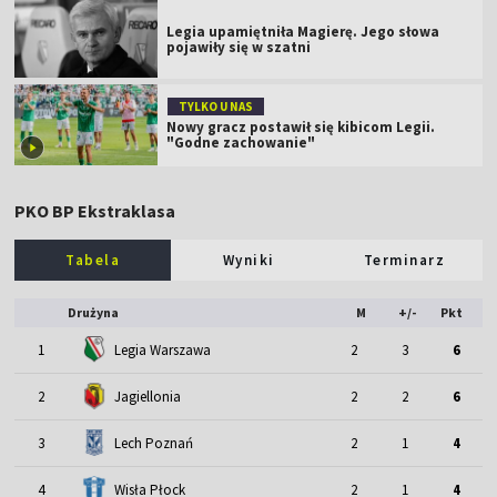
Legia upamiętniła Magierę. Jego słowa
pojawiły się w szatni
TYLKO U NAS
Nowy gracz postawił się kibicom Legii.
"Godne zachowanie"
PKO BP Ekstraklasa
Tabela
Wyniki
Terminarz
Drużyna
M
+/-
Pkt
1
Legia Warszawa
2
3
6
2
Jagiellonia
2
2
6
3
Lech Poznań
2
1
4
4
Wisła Płock
2
1
4