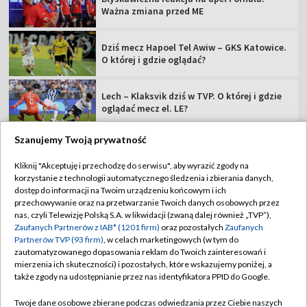
Ważna zmiana przed ME
Dziś mecz Hapoel Tel Awiw – GKS Katowice.
O której i gdzie oglądać?
Lech – Klaksvik dziś w TVP. O której i gdzie
oglądać mecz el. LE?
Szanujemy Twoją prywatność
Kliknij "Akceptuję i przechodzę do serwisu", aby wyrazić zgody na
korzystanie z technologii automatycznego śledzenia i zbierania danych,
TVP
dostęp do informacji na Twoim urządzeniu końcowym i ich
Abonament TVP
Regulamin TVP
przechowywanie oraz na przetwarzanie Twoich danych osobowych przez
nas, czyli Telewizję Polską S.A. w likwidacji (zwaną dalej również „TVP”),
Polityka prywatności
Sklep TVP
Zaufanych Partnerów z IAB* (1201 firm)
oraz pozostałych
Zaufanych
Partnerów TVP (93 firm)
, w celach marketingowych (w tym do
Biuro Reklamy
Moje zgody
zautomatyzowanego dopasowania reklam do Twoich zainteresowań i
mierzenia ich skuteczności) i pozostałych, które wskazujemy poniżej, a
Oferta Handlowa
Biuro reklamy
także zgody na udostępnianie przez nas identyfikatora PPID do Google.
Telegazeta ogłoszenia
Kontakt
Twoje dane osobowe zbierane podczas odwiedzania przez Ciebie naszych