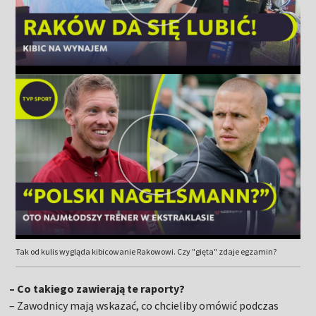
Tak od kulis wygląda kibicowanie Rakowowi. Czy "gięta" zdaje egzamin?
– Co takiego zawierają te raporty?
– Zawodnicy mają wskazać, co chcieliby omówić podczas