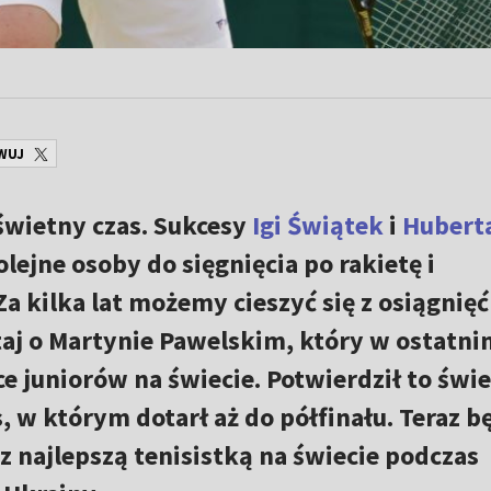
WUJ
świetny czas. Sukcesy
Igi Świątek
i
Hubert
lejne osoby do sięgnięcia po rakietę i
Za kilka lat możemy cieszyć się z osiągnięć
taj o Martynie Pawelskim, który w ostatni
wce juniorów na świecie. Potwierdził to św
w którym dotarł aż do półfinału. Teraz b
z najlepszą tenisistką na świecie podczas