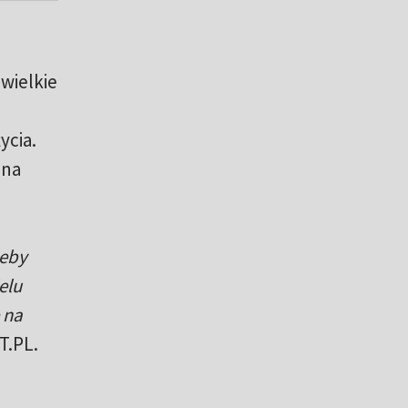
wielkie
u
ycia.
jna
żeby
elu
 na
T.PL.