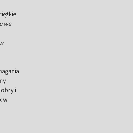
ciężkie
ku we
 w
magania
jny
obry i
k w