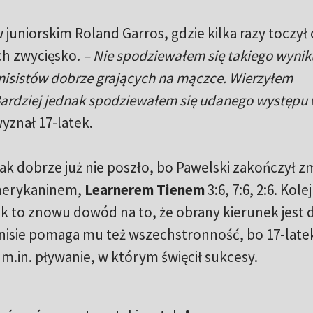
uniorskim Roland Garros, gdzie kilka razy toczył 
ich zwycięsko.
– Nie spodziewałem się takiego wyni
enisistów dobrze grających na mączce. Wierzyłem
Bardziej jednak spodziewałem się udanego występu
yznał 17-latek.
ak dobrze już nie poszło, bo Pawelski zakończył z
Amerykaninem,
Learnerem Tienem
3:6, 7:6, 2:6. Kole
k to znowu dowód na to, że obrany kierunek jest d
enisie pomaga mu też wszechstronność, bo 17-late
 m.in. pływanie, w którym święcił sukcesy.