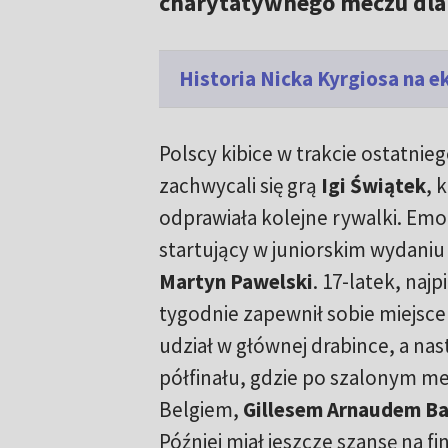
charytatywnego meczu dla
Historia Nicka Kyrgiosa na e
Polscy kibice w trakcie ostatnie
zachwycali się grą
Igi Świątek
, 
odprawiała kolejne rywalki. Emoc
startujący w juniorskim wydaniu
Martyn Pawelski
. 17-latek, naj
tygodnie zapewnił sobie miejsce
udział w głównej drabince, a nas
półfinału, gdzie po szalonym me
Belgiem,
Gillesem Arnaudem Bail
Później miał jeszcze szansę na fi