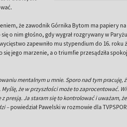
ować.
zeniem, że zawodnik Górnika Bytom ma papiery na 
ło się o nim głośno, gdy wygrał rozgrywany w Paryż
Zwycięstwo zapewniło mu stypendium do 16. roku ż
 się jego marzenie, a o triumfie przesądziła spoko
owaniu mentalnym u mnie. Sporo nad tym pracuję, 
 Myślę, że w przyszłości może to zaprocentować. Wi
e z presją. Ja staram się to kontrolować i uważam, że
zi –
powiedział Pawelski w rozmowie dla TVPSPOR