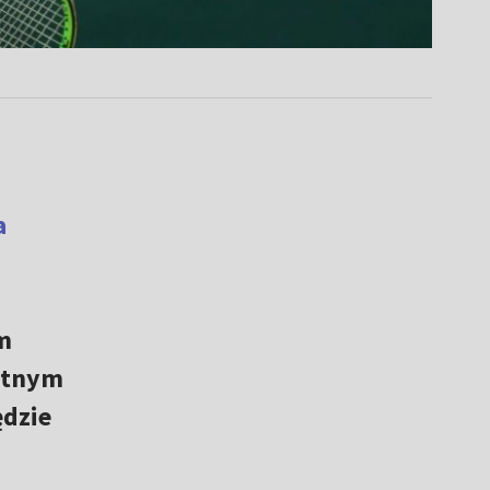
a
m
ietnym
ędzie