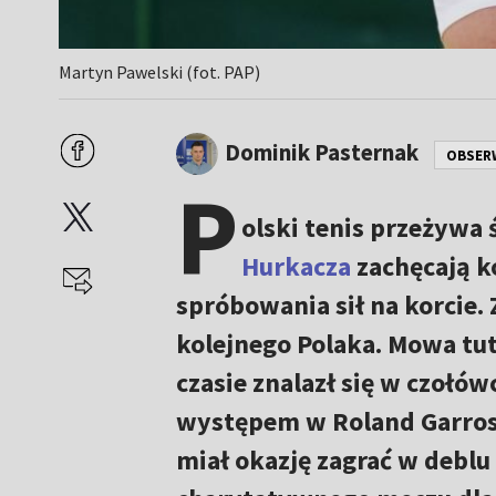
Martyn Pawelski (fot. PAP)
Dominik Pasternak
OBSER
P
olski tenis przeżywa 
Hurkacza
zachęcają ko
spróbowania sił na korcie. 
kolejnego Polaka. Mowa tu
czasie znalazł się w czołó
występem w Roland Garros, 
miał okazję zagrać w deblu 