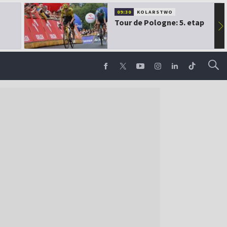
09:30
KOLARSTWO
Tour de Pologne: 5. etap
▶