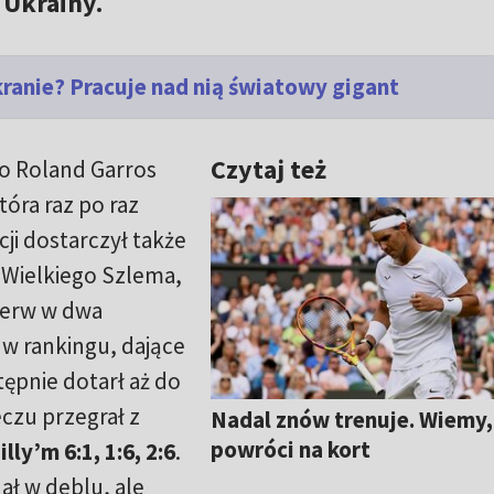
 Ukrainy.
kranie? Pracuje nad nią światowy gigant
Czytaj też
go Roland Garros
która raz po raz
ji dostarczył także
 Wielkiego Szlema,
pierw w dwa
 w rankingu, dające
tępnie dotarł aż do
czu przegrał z
Nadal znów trenuje. Wiemy,
powróci na kort
ly’m 6:1, 1:6, 2:6
.
nał w deblu, ale