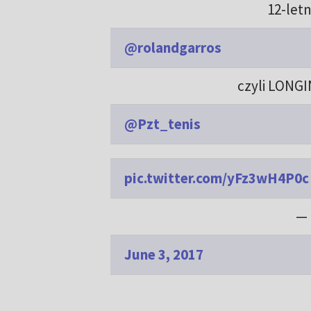
12-let
@rolandgarros
czyli LONGI
@Pzt_tenis
pic.twitter.com/yFz3wH4P0c
— 
June 3, 2017