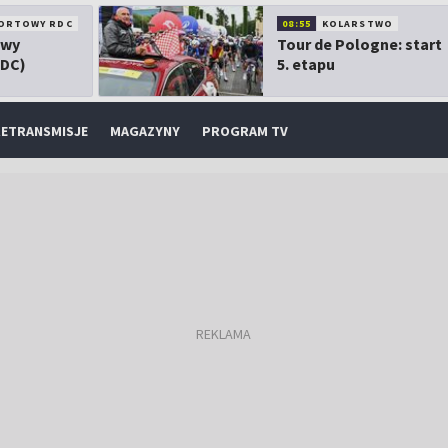
ORTOWY RDC
08:55
KOLARSTWO
owy
Tour de Pologne: start
RDC)
5. etapu
ETRANSMISJE
MAGAZYNY
PROGRAM TV