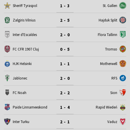
1 - 3
Sheriff Tyraspol
St. Gallen
2 - 5
Zalgiris Vilnius
Hajduk Split
2 - 0
Inter d'Escaldes
Flora Tallinn
0 - 5
FC CFR 1907 Cluj
Tromso
1 - 1
HJK Helsinki
Motherwell
2 - 0
Jablonec
RFS
2 - 2
FC Noah
Sion
1 - 4
Paide Linnameeskond
Rapid Wiedeń
2 - 1
Inter Turku
Vaduz