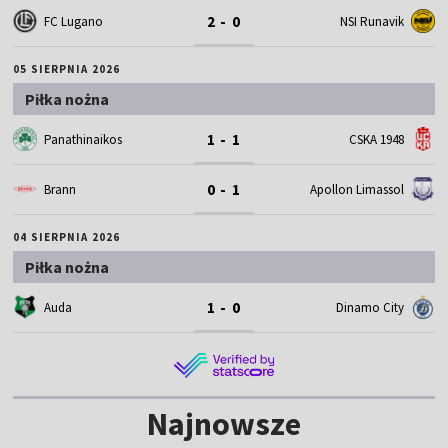
2 - 0
FC Lugano
NSI Runavik
05 SIERPNIA 2026
Piłka nożna
1 - 1
Panathinaikos
CSKA 1948
0 - 1
Brann
Apollon Limassol
04 SIERPNIA 2026
Piłka nożna
1 - 0
Auda
Dinamo City
Najnowsze