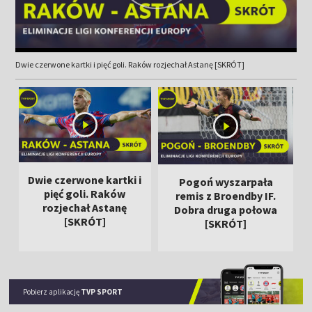
Dwie czerwone kartki i pięć goli. Raków rozjechał Astanę [SKRÓT]
Dwie czerwone kartki i
Pogoń wyszarpała
pięć goli. Raków
remis z Broendby IF.
rozjechał Astanę
Dobra druga połowa
[SKRÓT]
[SKRÓT]
Pobierz aplikację
TVP SPORT