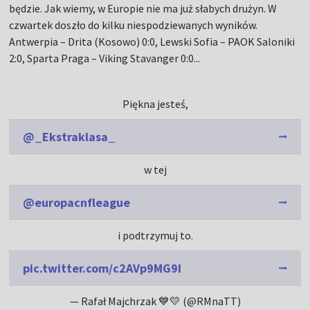
będzie. Jak wiemy, w Europie nie ma już słabych drużyn. W
czwartek doszło do kilku niespodziewanych wyników.
Antwerpia – Drita (Kosowo) 0:0, Lewski Sofia – PAOK Saloniki
2:0, Sparta Praga – Viking Stavanger 0:0...
Piękna jesteś,
@_Ekstraklasa_
w tej
@europacnfleague
i podtrzymuj to.
pic.twitter.com/c2AVp9MG9I
— Rafał Majchrzak 💙💛 (@RMnaTT)