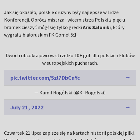
Jak się okazało, polskie drużyny były najlepsze w Lidze
Konferencji. Oprócz mistrza i wicemistrza Polski z pięciu
bramek cieszyć mógł się tylko grecki
Aris Saloniki
, który
wygrał z białoruskim FK Gomel 5:1.
Dwóch obcokrajowców strzeliło 10+ goli dla polskich klubów
w europejskich pucharach.
pic.twitter.com/Szl7DbCnYc
— Kamil Rogólski (@K_Rogolski)
July 21, 2022
Czwartek 21 lipca zapisze się na kartach historii polskiej piłki.