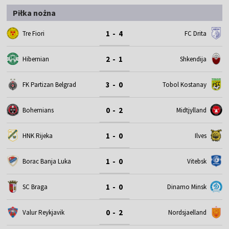
Piłka nożna
1 - 4
Tre Fiori
FC Drita
2 - 1
Hibernian
Shkendija
3 - 0
FK Partizan Belgrad
Tobol Kostanay
0 - 2
Bohemians
Midtjylland
1 - 0
HNK Rijeka
Ilves
1 - 0
Borac Banja Luka
Vitebsk
1 - 0
SC Braga
Dinamo Minsk
0 - 2
Valur Reykjavik
Nordsjaelland