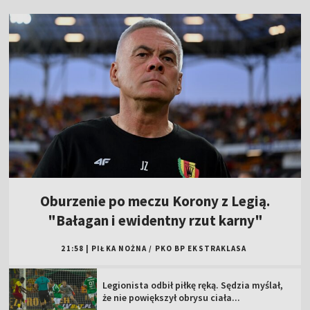
Oburzenie po meczu Korony z Legią.
"Bałagan i ewidentny rzut karny"
21:58
|
PIŁKA NOŻNA
/
PKO BP EKSTRAKLASA
Legionista odbił piłkę ręką. Sędzia myślał,
że nie powiększył obrysu ciała...