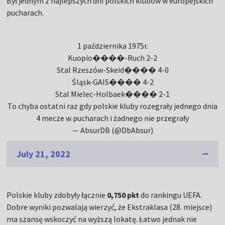
Był jednym z najlepszych dni polskich klubów w europejskich
pucharach.
1 października 1975r.
Kuopio����-Ruch 2-2
Stal Rzeszów-Skeid���� 4-0
Śląsk-GAIS���� 4-2
Stal Mielec-Holbaek���� 2-1
To chyba ostatni raz gdy polskie kluby rozegrały jednego dnia
4 mecze w pucharach i żadnego nie przegrały
— AbsurDB (@DbAbsur)
July 21, 2022
Polskie kluby zdobyły łącznie
0,750 pkt
do rankingu UEFA.
Dobre wyniki pozwalają wierzyć, że Ekstraklasa (28. miejsce)
ma szansę wskoczyć na wyższą lokatę. Łatwo jednak nie