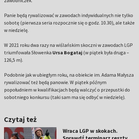
zawodniczek.
Panie będą rywalizować w zawodach indywidualnych nie tylko
sobotę (pierwsza seria rozpocznie się o godz. 10.30), ale także
w niedzielę.
W 2021 roku dwa razy na wiślańskim skoczni w zawodach LGP
triumfowała Słowenka
Ursa Bogataj
(w piątek była druga –
126,5 m).
Podobnie jak w ubiegłym roku, na obiekcie im. Adama Małysza
rywalizować też będą panowie. W piątek późnym
popołudniem w kwalifikacjach będą walczyć o przepustki do
sobotniego konkursu (taki sam ma się odbyć w niedzielę).
Czytaj też
Wraca LGP w skokach.
Sprawdź terminarz reszty