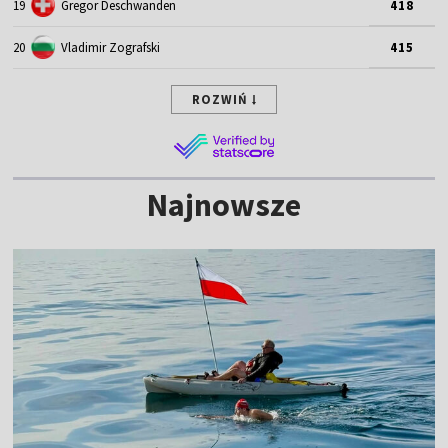
19
Gregor Deschwanden
418
20
Vladimir Zografski
415
ROZWIŃ
Najnowsze