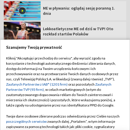
ME w pływaniu: oglądaj sesję poranną 1.
dnia
Lekkoatletyczne ME od dziś w TVP! Oto
rozkład startów Polaków
Szanujemy Twoją prywatność
Kliknij "Akceptuję i przechodzę do serwisu", aby wyrazić zgody na
korzystanie z technologii automatycznego śledzenia i zbierania danych,
TVP
dostęp do informacji na Twoim urządzeniu końcowym i ich
Abonament TVP
Regulamin TVP
przechowywanie oraz na przetwarzanie Twoich danych osobowych przez
nas, czyli Telewizję Polską S.A. w likwidacji (zwaną dalej również „TVP”),
Polityka prywatności
Sklep TVP
Zaufanych Partnerów z IAB* (1201 firm)
oraz pozostałych
Zaufanych
Partnerów TVP (93 firm)
, w celach marketingowych (w tym do
Biuro Reklamy
Moje zgody
zautomatyzowanego dopasowania reklam do Twoich zainteresowań i
mierzenia ich skuteczności) i pozostałych, które wskazujemy poniżej, a
Oferta Handlowa
Biuro reklamy
także zgody na udostępnianie przez nas identyfikatora PPID do Google.
Telegazeta ogłoszenia
Kontakt
Twoje dane osobowe zbierane podczas odwiedzania przez Ciebie naszych
Emisja w TVP
poszczególnych serwisów
zwanych dalej „Portalem”, w tym informacje
zapisywane za pomocą technologii takich jak: pliki cookie, sygnalizatory
Kanały
Rada Programowa