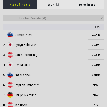
Klasyfikacje
Wyniki
Terminarz
Pkt
1
Domen Prevc
2148
2
Ryoyu Kobayashi
1194
3
Daniel Tschofenig
1159
4
Ren Nikaido
1109
5
Anze Lanisek
1009
6
Stephan Embacher
992
7
Philipp Raimund
967
8
Jan Hoerl
772