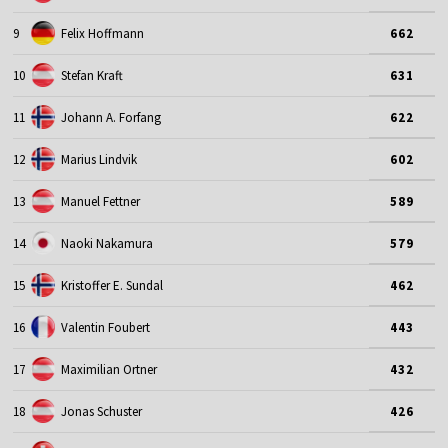
9
Felix Hoffmann
662
10
Stefan Kraft
631
11
Johann A. Forfang
622
12
Marius Lindvik
602
13
Manuel Fettner
589
14
Naoki Nakamura
579
15
Kristoffer E. Sundal
462
16
Valentin Foubert
443
17
Maximilian Ortner
432
18
Jonas Schuster
426