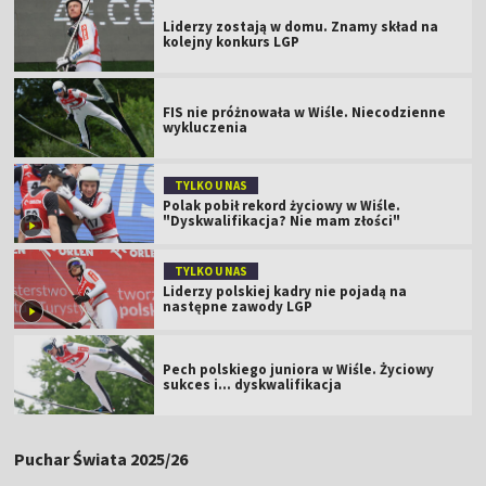
Liderzy zostają w domu. Znamy skład na
kolejny konkurs LGP
FIS nie próżnowała w Wiśle. Niecodzienne
wykluczenia
TYLKO U NAS
Polak pobił rekord życiowy w Wiśle.
"Dyskwalifikacja? Nie mam złości"
TYLKO U NAS
Liderzy polskiej kadry nie pojadą na
następne zawody LGP
Pech polskiego juniora w Wiśle. Życiowy
sukces i... dyskwalifikacja
Puchar Świata 2025/26