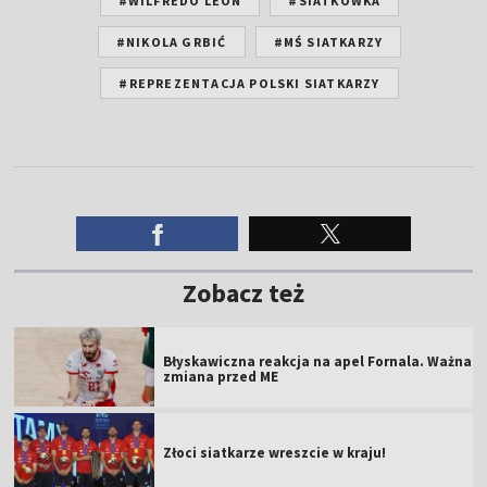
#WILFREDO LEON
#SIATKÓWKA
#NIKOLA GRBIĆ
#MŚ SIATKARZY
#REPREZENTACJA POLSKI SIATKARZY
Zobacz też
Błyskawiczna reakcja na apel Fornala. Ważna
zmiana przed ME
Złoci siatkarze wreszcie w kraju!