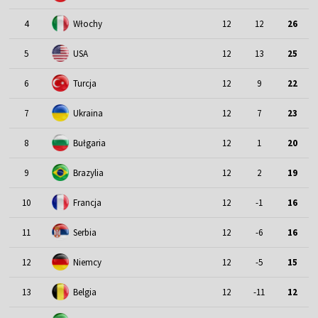
4
Włochy
12
12
26
5
USA
12
13
25
6
Turcja
12
9
22
7
Ukraina
12
7
23
8
Bułgaria
12
1
20
9
Brazylia
12
2
19
10
Francja
12
-1
16
11
Serbia
12
-6
16
12
Niemcy
12
-5
15
13
Belgia
12
-11
12