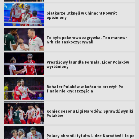
Siatkarze utknęli w Chinach! Powrót
opóźniony
To była pokerowa zagrywka. Ten manewr
Grbicia zaskoczył rywali
Prestiżowy laur dla Fornala. Lider Polaków
wyróżniony
Bohater Polaków w końcu to przeżył. Po
finale nie krył szczęścia
Koniec sezonu Ligi Narodów. Sprawdź wyniki
Polaków
Polacy obronili tytuł w Lidze Narodów! I to po