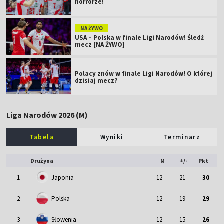
horrorze!
NA ŻYWO
USA – Polska w finale Ligi Narodów! Śledź
mecz [NA ŻYWO]
Polacy znów w finale Ligi Narodów! O której
dzisiaj mecz?
Liga Narodów 2026 (M)
Tabela
Wyniki
Terminarz
Drużyna
M
+/-
Pkt
1
Japonia
12
21
30
2
Polska
12
19
29
3
Słowenia
12
15
26