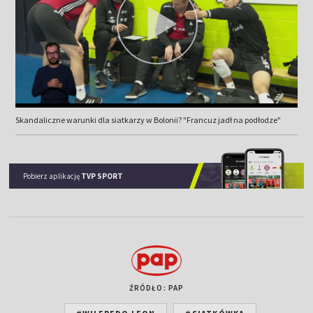
Skandaliczne warunki dla siatkarzy w Bolonii? "Francuz jadł na podłodze"
Pobierz aplikację
TVP SPORT
ŹRÓDŁO: PAP