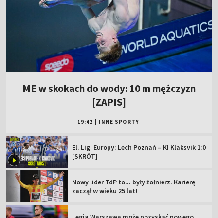
ME w skokach do wody: 10 m mężczyzn
[ZAPIS]
19:42
|
INNE SPORTY
El. Ligi Europy: Lech Poznań – KI Klaksvik 1:0
[SKRÓT]
Nowy lider TdP to... były żołnierz. Karierę
zaczął w wieku 25 lat!
Legia Warszawa może pozyskać nowego