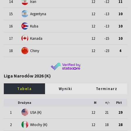
14
Iran
12
-12
11
15
Argentyna
12
-13
10
16
Kuba
12
-13
10
17
Kanada
12
-15
10
18
Chiny
12
-23
4
Liga Narodów 2026 (K)
Tabela
Wyniki
Terminarz
Drużyna
M
+/-
Pkt
1
USA (K)
12
21
29
2
Włochy (K)
12
18
28