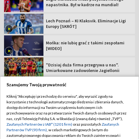
napastnika. Był w kadrze na mundial!
Lech Poznań – KI Klaksvik. Eliminacje Ligi
Europy [SKRÓT]
Mońka: nie lubię grać z takimi zespołami
[WIDEO]
"Dzisiaj duża firma przegrywa u nas".
Umiarkowane zadowolenie Jagiellonii
Szanujemy Twoją prywatność
Kliknij "Akceptuję i przechodzę do serwisu", aby wyrazić zgody na
korzystanie z technologii automatycznego śledzenia i zbierania danych,
TVP
dostęp do informacji na Twoim urządzeniu końcowym i ich
Abonament TVP
Regulamin TVP
przechowywanie oraz na przetwarzanie Twoich danych osobowych przez
nas, czyli Telewizję Polską S.A. w likwidacji (zwaną dalej również „TVP”),
Polityka prywatności
Sklep TVP
Zaufanych Partnerów z IAB* (1201 firm)
oraz pozostałych
Zaufanych
Partnerów TVP (93 firm)
, w celach marketingowych (w tym do
Biuro Reklamy
Moje zgody
zautomatyzowanego dopasowania reklam do Twoich zainteresowań i