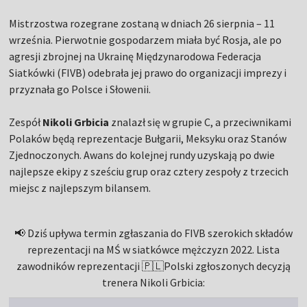
Mistrzostwa rozegrane zostaną w dniach 26 sierpnia – 11
września. Pierwotnie gospodarzem miała być Rosja, ale po
agresji zbrojnej na Ukrainę Międzynarodowa Federacja
Siatkówki (FIVB) odebrała jej prawo do organizacji imprezy i
przyznała go Polsce i Słowenii.
Zespół
Nikoli Grbicia
znalazł się w grupie C, a przeciwnikami
Polaków będą reprezentacje Bułgarii, Meksyku oraz Stanów
Zjednoczonych. Awans do kolejnej rundy uzyskają po dwie
najlepsze ekipy z sześciu grup oraz cztery zespoły z trzecich
miejsc z najlepszym bilansem.
📢 Dziś upływa termin zgłaszania do FIVB szerokich składów
reprezentacji na MŚ w siatkówce mężczyzn 2022. Lista
zawodników reprezentacji 🇵🇱Polski zgłoszonych decyzją
trenera Nikoli Grbicia: