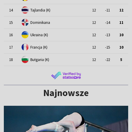
14
Tajlandia (K)
12
-11
12
15
Dominikana
12
-14
11
16
Ukraina (K)
12
-13
10
17
Francja (K)
12
-15
10
18
Bułgaria (K)
12
-22
5
Najnowsze