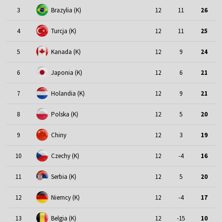
3
Brazylia (K)
12
11
26
4
Turcja (K)
12
11
25
5
Kanada (K)
12
9
24
6
Japonia (K)
12
6
21
7
Holandia (K)
12
9
21
8
Polska (K)
12
5
20
9
Chiny
12
3
19
10
Czechy (K)
12
-4
16
11
Serbia (K)
12
5
20
12
Niemcy (K)
12
-4
17
13
Belgia (K)
12
-15
10