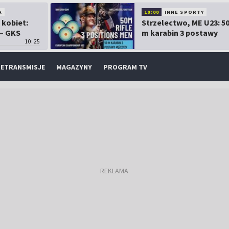
A
10:00
INNE SPORTY
 kobiet:
Strzelectwo, ME U23: 5
 – GKS
m karabin 3 postawy
10:25
mężczyzn
ETRANSMISJE
MAGAZYNY
PROGRAM TV