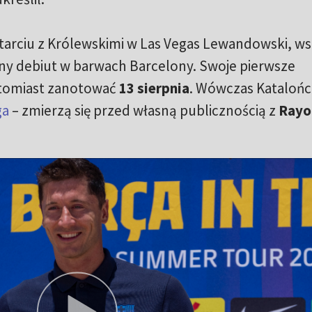
arciu z Królewskimi w Las Vegas Lewandowski, w
alny debiut w barwach Barcelony. Swoje pierwsze
atomiast zanotować
13 sierpnia
. Wówczas Katalońc
ga
– zmierzą się przed własną publicznością z
Rayo