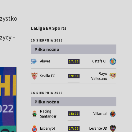
szystko
LaLiga EA Sports
zycy –
15 SIERPNIA 2026
Piłka nożna
Alaves
Getafe CF
17:30
Rayo
Sevilla FC
19:30
Vallecano
16 SIERPNIA 2026
Piłka nożna
Racing
Villarreal
15:00
Santander
Espanyol
Levante UD
17:00