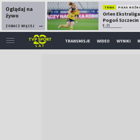
Oglądaj na
TRWA
PIŁKA NOŻN
Orlen Ekstraliga
żywo
Pogoń Szczecin
Górnik Łęczna
8:25
ZOBACZ WIĘCEJ
TRANSMISJE
WIDEO
WYNIKI
R