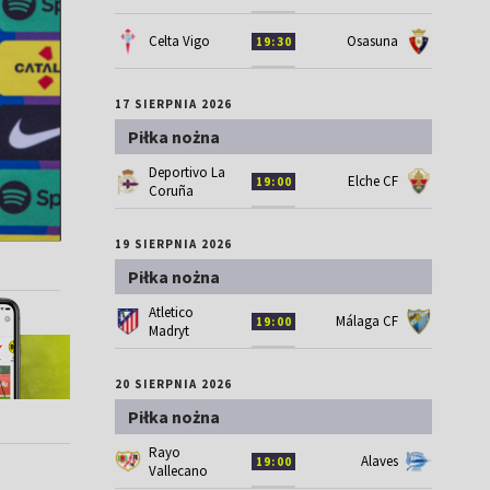
Celta Vigo
Osasuna
19:30
17 SIERPNIA 2026
Piłka nożna
Deportivo La
Elche CF
19:00
Coruña
19 SIERPNIA 2026
Piłka nożna
Atletico
Málaga CF
19:00
Madryt
20 SIERPNIA 2026
Piłka nożna
Rayo
Alaves
19:00
Vallecano