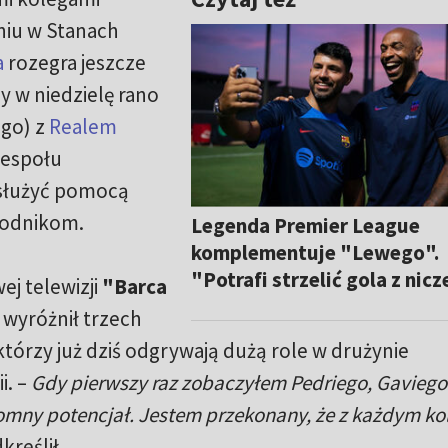
iu w Stanach
a
rozegra jeszcze
y w niedzielę rano
ego) z
Realem
zespołu
 służyć pomocą
wodnikom.
Legenda Premier League
komplementuje "Lewego".
"Potrafi strzelić gola z nic
j telewizji
"Barca
 wyróżnił trzech
órzy już dziś odgrywają dużą role w drużynie
i. –
Gdy pierwszy raz zobaczyłem Pedriego, Gaviego 
romny potencjał. Jestem przekonany, że z każdym k
kreślił.