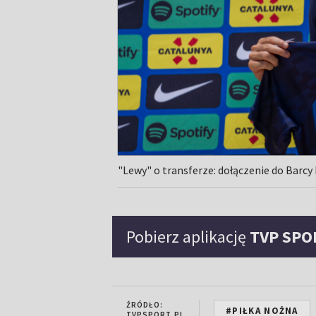
"Lewy" o transferze: dołączenie do Barcy 
Pobierz aplikację
TVP SPO
ŹRÓDŁO:
#PIŁKA NOŻNA
TVPSPORT.PL