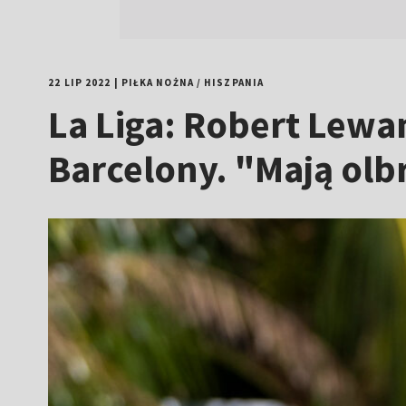
22 LIP 2022
|
PIŁKA NOŻNA
/
HISZPANIA
La Liga: Robert Le
Barcelony. "Mają olb