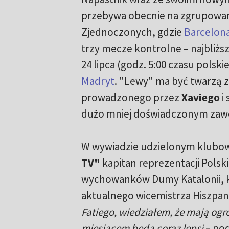
przebywa obecnie na zgrupowan
Zjednoczonych, gdzie
Barcelon
trzy mecze kontrolne – najbliższ
24 lipca (godz. 5:00 czasu polski
Madryt
. "Lewy" ma być twarzą 
prowadzonego przez
Xaviego
i
dużo mniej doświadczonym za
W wywiadzie udzielonym klubowe
TV"
kapitan reprezentacji Polski
wychowanków Dumy Katalonii, kt
aktualnego wicemistrza Hiszpani
Fatiego, wiedziałem, że mają og
miesiącem będą coraz lepsi
– pod