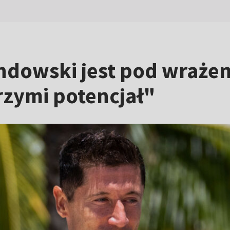
wandowski jest pod wra
rzymi potencjał"