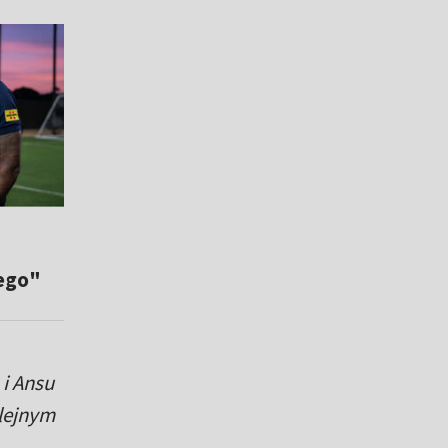
zego"
i Ansu
olejnym