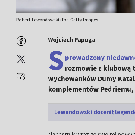
Robert Lewandowski (fot. Getty Images)
Wojciech Papuga
S
prowadzony niedawno
rozmowie z klubową t
wychowanków Dumy Kataloni
komplementów Pedriemu, G
Lewandowski docenił legendę
Napastnik wraz ze swoimi nowy