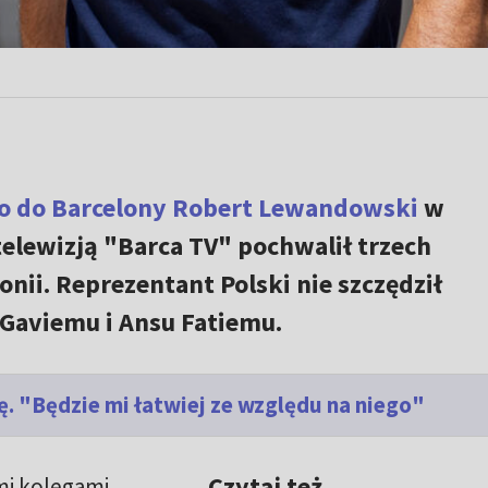
 do Barcelony
Robert Lewandowski
w
elewizją "Barca TV" pochwalił trzech
i. Reprezentant Polski nie szczędził
aviemu i Ansu Fatiemu.
. "Będzie mi łatwiej ze względu na niego"
Czytaj też
mi kolegami