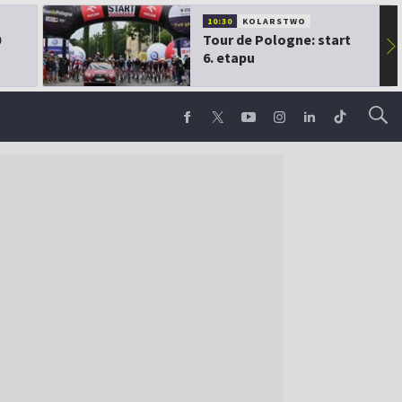
10:30
KOLARSTWO
0
Tour de Pologne: start
▶
6. etapu