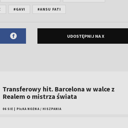
Z
#GAVI
#ANSU FATI
UDOSTĘPNIJ NA X
Transferowy hit. Barcelona w walce z
Realem o mistrza świata
06 SIE
|
PIŁKA NOŻNA
/
HISZPANIA