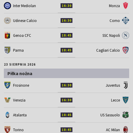
Inter Mediolan
Monza
16:30
Udinese Calcio
Como
16:30
Genoa CFC
SSC Napoli
18:45
Parma
Cagliari Calcio
18:45
23 SIERPNIA 2026
Piłka nożna
Frosinone
Juventus
16:30
Venezia
Lecce
16:30
Atalanta
US Sassuolo
18:45
Torino
AC Milan
18:45