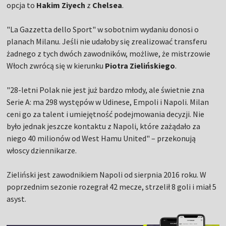
opcja to
Hakim Ziyech
z
Chelsea
.
"La Gazzetta dello Sport" w sobotnim wydaniu donosi o
planach Milanu. Jeśli nie udałoby się zrealizować transferu
żadnego z tych dwóch zawodników, możliwe, że mistrzowie
Włoch zwrócą się w kierunku
Piotra Zielińskiego
.
"28-letni Polak nie jest już bardzo młody, ale świetnie zna
Serie A: ma 298 występów w Udinese, Empoli i Napoli. Milan
ceni go za talent i umiejętność podejmowania decyzji. Nie
było jednak jeszcze kontaktu z Napoli, które zażądało za
niego 40 milionów od West Hamu United" – przekonują
włoscy dziennikarze.
Zieliński jest zawodnikiem Napoli od sierpnia 2016 roku. W
poprzednim sezonie rozegrał 42 mecze, strzelił 8 goli i miał 5
asyst.