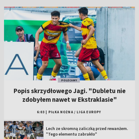
POLECAMY
Popis skrzydłowego Jagi. "Dubletu nie
zdobyłem nawet w Ekstraklasie"
6:03
|
PIŁKA NOŻNA
/
LIGA EUROPY
Lech ze skromną zaliczką przed rewanżem.
"Tego elementu zabrakło"