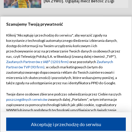
[NA ŻYWO]. Oglądaj mecz Betclic 2 Ligi
Szanujemy Twoją prywatność
TVP
Kliknij "Akceptuję i przechodzę do serwisu", aby wyrazić zgody na
korzystanie z technologii automatycznego śledzenia i zbierania danych,
Abonament TVP
Regulamin TVP
dostęp do informacji na Twoim urządzeniu końcowym i ich
Polityka prywatności
Sklep TVP
przechowywanie oraz na przetwarzanie Twoich danych osobowych przez
nas, czyli Telewizję Polską S.A. w likwidacji (zwaną dalej również „TVP”),
Biuro Reklamy
Moje zgody
Zaufanych Partnerów z IAB* (1201 firm)
oraz pozostałych
Zaufanych
Partnerów TVP (93 firm)
, w celach marketingowych (w tym do
Oferta Handlowa
Biuro reklamy
zautomatyzowanego dopasowania reklam do Twoich zainteresowań i
mierzenia ich skuteczności) i pozostałych, które wskazujemy poniżej, a
Telegazeta ogłoszenia
Kontakt
także zgody na udostępnianie przez nas identyfikatora PPID do Google.
Emisja w TVP
Twoje dane osobowe zbierane podczas odwiedzania przez Ciebie naszych
Kanały
Rada Programowa
poszczególnych serwisów
zwanych dalej „Portalem”, w tym informacje
zapisywane za pomocą technologii takich jak: pliki cookie, sygnalizatory
Ogłoszenia przetargowe
WWW lub innych podobnych technologii umożliwiających świadczenie
©2026 Telewizja Polska Spółka Akcyjna w likwidacji
dopasowanych i bezpiecznych usług, personalizację treści oraz reklam,
Akademia Telewizyjna
udostępnianie funkcji mediów społecznościowych oraz analizowanie
Akceptuję i przechodzę do serwisu
Informacje o nadawcy
ruchu w Internecie.