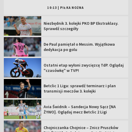
10:13
|
PIŁKA NOŻNA
Niezbędnik 3. kolejki PKO BP Ekstraklasy.
Sprawdź szczegóły
De Paul pamiętał o Messim. Wyjątkowa
dedykacja po golu
Ostatni etap wyłoni zwycięzcę TdP. Oglądaj
"czasówkę" w TVP!
Betclic 1 Liga: sprawdź terminarz i plan
transmisji meczów 3. kolejki
Avia Świdnik – Sandecja Nowy Sącz [NA
ŻYWO]. Oglądaj mecz Betclic 2 Ligi
Chojniczanka Chojnice – Znicz Pruszków