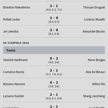
2 - 1
Brandon Nakashima
Titouan Droguet
(4:6, 6:2, 7:5)
2 - 0
Rafael Jodar
Lorenzo Musetti
(6:4, 6:3)
2 - 0
Jiri Lehecka
Alexander Blockx
(6:3, 6:4)
06 SIERPNIA 2026
Tenis
0 - 2
Yannick Hanfmann
Nuno Borges
(4:6, 2:6)
2 - 1
Cameron Norrie
Alex De Minaur
(5:7, 7:6, 6:1)
0 - 2
Mariano Navone
Arthur Fils
(3:6, 2:6)
2 - 1
Luciano Darderi
Shang Juncheng
(4:6, 6:1, 6:4)
2 - 1