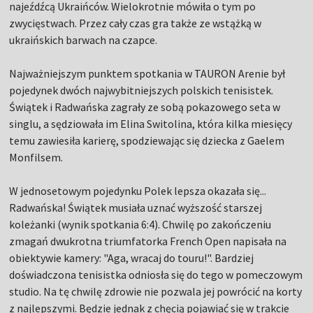
najeźdźcą Ukraińców. Wielokrotnie mówiła o tym po
zwycięstwach. Przez cały czas gra także ze wstążką w
ukraińskich barwach na czapce.
Najważniejszym punktem spotkania w TAURON Arenie był
pojedynek dwóch najwybitniejszych polskich tenisistek.
Świątek i Radwańska zagrały ze sobą pokazowego seta w
singlu, a sędziowała im Elina Switolina, która kilka miesięcy
temu zawiesiła karierę, spodziewając się dziecka z Gaelem
Monfilsem.
W jednosetowym pojedynku Polek lepsza okazała się...
Radwańska! Świątek musiała uznać wyższość starszej
koleżanki (wynik spotkania 6:4). Chwilę po zakończeniu
zmagań dwukrotna triumfatorka French Open napisała na
obiektywie kamery: "Aga, wracaj do touru!". Bardziej
doświadczona tenisistka odniosła się do tego w pomeczowym
studio. Na tę chwilę zdrowie nie pozwala jej powrócić na korty
z najlepszymi. Będzie jednak z chęcią pojawiać się w trakcie