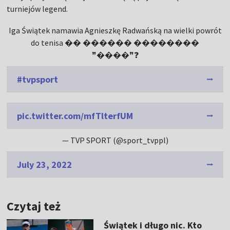
turniejów legend.
Iga Świątek namawia Agnieszkę Radwańską na wielki powrót
do tenisa �� ������ ��������
❞����❞❓
#tvpsport
pic.twitter.com/mfTlterfUM
— TVP SPORT (@sport_tvppl)
July 23, 2022
Czytaj też
Świątek i długo nic. Kto