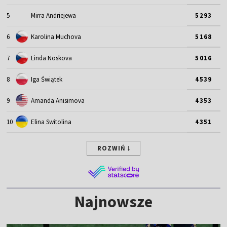
5
Mirra Andriejewa
5293
6
Karolina Muchova
5168
7
Linda Noskova
5016
8
Iga Świątek
4539
9
Amanda Anisimova
4353
10
Elina Switolina
4351
ROZWIŃ
Najnowsze