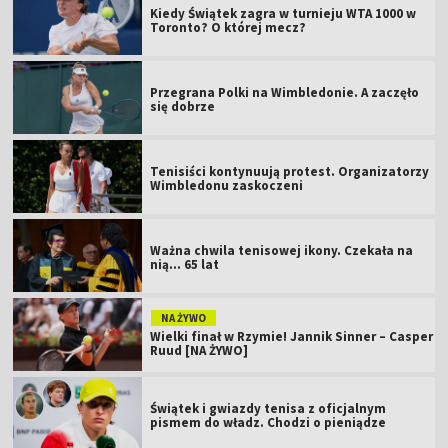
Kiedy Świątek zagra w turnieju WTA 1000 w
Toronto? O której mecz?
Przegrana Polki na Wimbledonie. A zaczęło
się dobrze
Tenisiści kontynuują protest. Organizatorzy
Wimbledonu zaskoczeni
Ważna chwila tenisowej ikony. Czekała na
nią... 65 lat
NA ŻYWO
Wielki finał w Rzymie! Jannik Sinner – Casper
Ruud [NA ŻYWO]
Świątek i gwiazdy tenisa z oficjalnym
pismem do władz. Chodzi o pieniądze