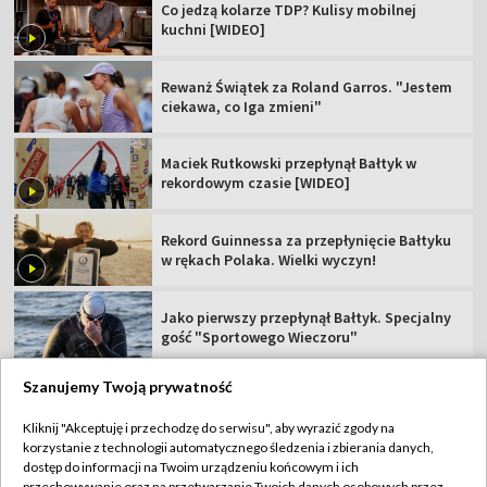
Co jedzą kolarze TDP? Kulisy mobilnej
kuchni [WIDEO]
Rewanż Świątek za Roland Garros. "Jestem
ciekawa, co Iga zmieni"
Maciek Rutkowski przepłynął Bałtyk w
rekordowym czasie [WIDEO]
Rekord Guinnessa za przepłynięcie Bałtyku
w rękach Polaka. Wielki wyczyn!
Jako pierwszy przepłynął Bałtyk. Specjalny
gość "Sportowego Wieczoru"
Szanujemy Twoją prywatność
Kliknij "Akceptuję i przechodzę do serwisu", aby wyrazić zgody na
korzystanie z technologii automatycznego śledzenia i zbierania danych,
TVP
dostęp do informacji na Twoim urządzeniu końcowym i ich
przechowywanie oraz na przetwarzanie Twoich danych osobowych przez