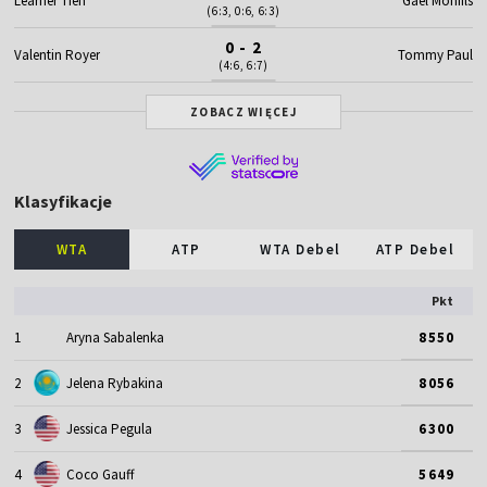
Learner Tien
Gael Monfils
(6:3, 0:6, 6:3)
0 - 2
Valentin Royer
Tommy Paul
(4:6, 6:7)
ZOBACZ WIĘCEJ
Klasyfikacje
WTA
ATP
WTA Debel
ATP Debel
Pkt
1
Aryna Sabalenka
8550
2
Jelena Rybakina
8056
3
Jessica Pegula
6300
4
Coco Gauff
5649