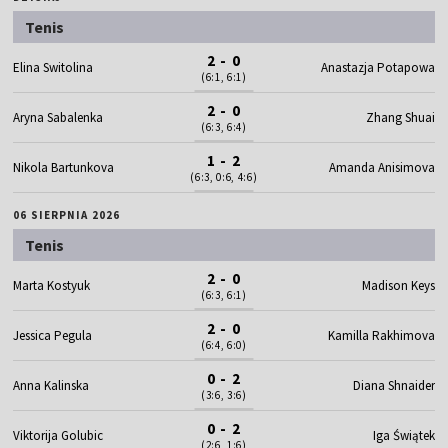
Tenis
2 - 0
Elina Switolina
Anastazja Potapowa
(6:1, 6:1)
2 - 0
Aryna Sabalenka
Zhang Shuai
(6:3, 6:4)
1 - 2
Nikola Bartunkova
Amanda Anisimova
(6:3, 0:6, 4:6)
06 SIERPNIA 2026
Tenis
2 - 0
Marta Kostyuk
Madison Keys
(6:3, 6:1)
2 - 0
Jessica Pegula
Kamilla Rakhimova
(6:4, 6:0)
0 - 2
Anna Kalinska
Diana Shnaider
(3:6, 3:6)
0 - 2
Viktorija Golubic
Iga Świątek
(2:6, 1:6)