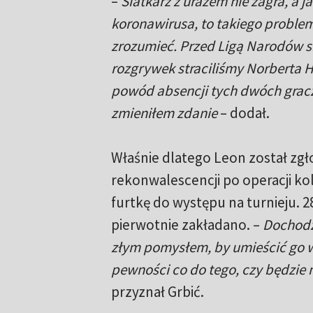
–
Siatkarz z urazem nie zagra, a j
koronawirusa, to takiego proble
zrozumieć. Przed Ligą Narodów s
rozgrywek straciliśmy Norberta H
powód absencji tych dwóch graczy
zmieniłem zdanie
– dodał.
Właśnie dlatego Leon został zgł
rekonwalescencji po operacji ko
furtkę do występu na turnieju. 
pierwotnie zakładano. –
Dochodzi
złym pomysłem, by umieścić go w
pewności co do tego, czy będzie 
przyznał Grbić.