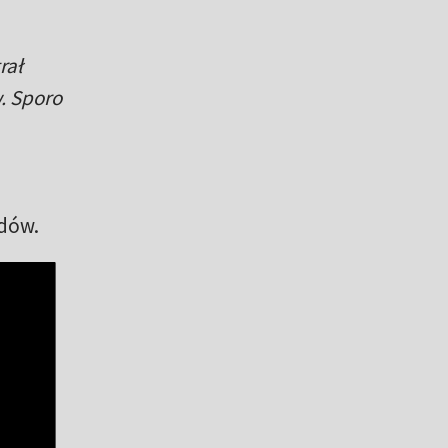
rał
. Sporo
odów.