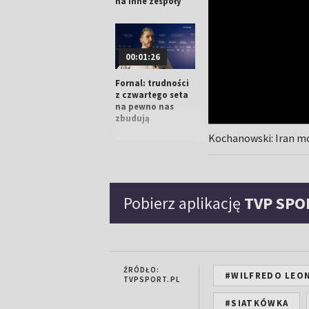
na inne zespoły
00:01:26
Fornal: trudności
z czwartego seta
na pewno nas
zbudują
Kochanowski: Iran mot
00:01:59
Pobierz aplikację
TVP SPO
Kurek o Iranie: gdy
się rozpędzili, to
nie było czego
zbierać
ŹRÓDŁO:
#WILFREDO LEO
TVPSPORT.PL
#SIATKÓWKA