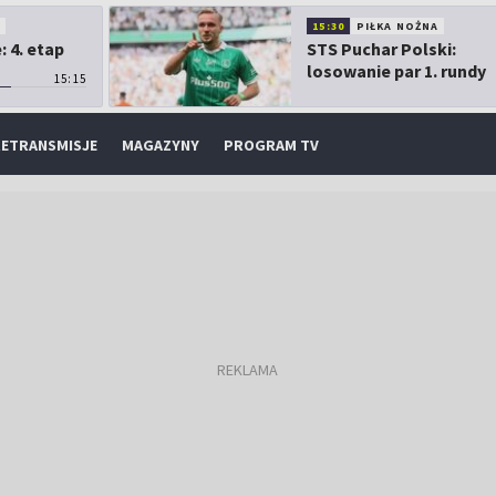
O
15:30
PIŁKA NOŻNA
 4. etap
STS Puchar Polski:
losowanie par 1. rundy
15:15
ETRANSMISJE
MAGAZYNY
PROGRAM TV