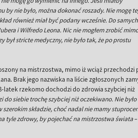
a nie mogę go wymienić na innego. Jeśli miałby
mu by nie było, można dokonać roszady. Nie mogę t
kład również miał być podany wcześnie. Do samych
ubera i Wilfredo Leona. Nic nie mogłem zrobić mimo
 był stricte medyczny, nie było tak, że po prostu
oszony na mistrzostwa, mimo iż wciąż przechodzi 
lana. Brak jego nazwiska na liście zgłoszonych za
28-latek rzekomo dochodzi do zdrowia szybciej niż
 do siebie trochę szybciej niż oczekiwano. Nie było
 szerokim składzie, choć nadal nie mamy stuproce
na tyle zdrowy, by pojechać na mistrzostwa świata
–