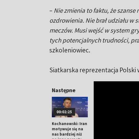
–
Nie zmienia to faktu, że szanse
ozdrowienia. Nie brał udziału w s
meczów. Musi wejść w system gry 
tych potencjalnych trudności, p
szkoleniowiec.
Siatkarska reprezentacja Polski 
Następne
00:02:25
Kochanowski: Iran
motywuje się na
nas bardziej niż