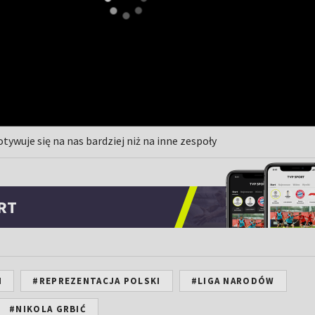
ywuje się na nas bardziej niż na inne zespoły
RT
N
#REPREZENTACJA POLSKI
#LIGA NARODÓW
#NIKOLA GRBIĆ