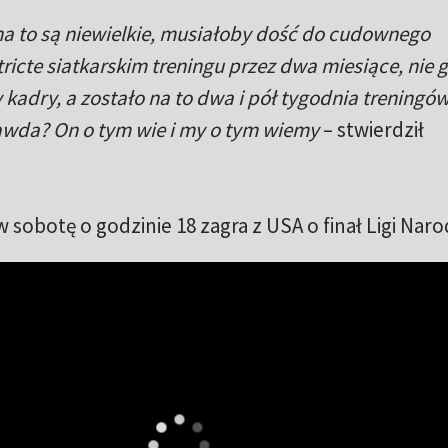
 na to są niewielkie, musiałoby dość do cudownego
tricte siatkarskim treningu przez dwa miesiące, nie g
kadry, a zostało na to dwa i pół tygodnia treningów
rawda? On o tym wie i my o tym wiemy
– stwierdził
w sobotę o godzinie 18 zagra z USA o finał Ligi Nar