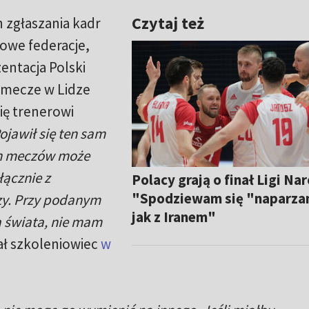
Czytaj też
 zgłaszania kadr
jowe federacje,
entacja Polski
 mecze w Lidze
ię trenerowi
ojawił się ten sam
ch meczów może
łącznie z
Polacy grają o finał Ligi Na
"Spodziewam się "naparza
zy. Przy podanym
jak z Iranem"
a świata, nie mam
ał szkoleniowiec
w