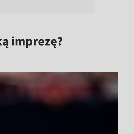
ką imprezę?
"