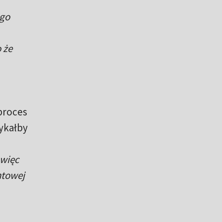
ego
 że
proces
mykałby
 więc
ntowej