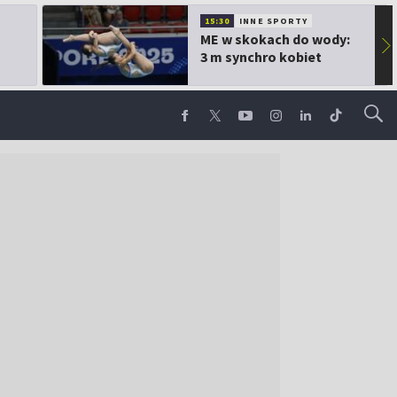
15:30
INNE SPORTY
ME w skokach do wody:
▶
3 m synchro kobiet