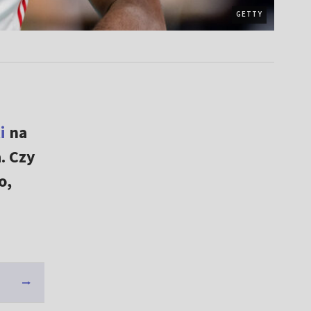
GETTY
i
na
. Czy
o,