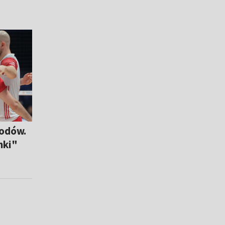
rodów.
nki"