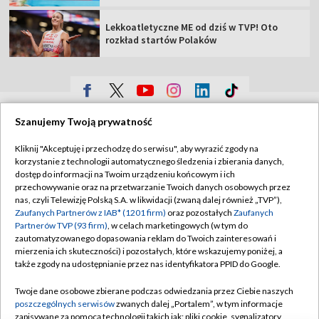
Lekkoatletyczne ME od dziś w TVP! Oto
rozkład startów Polaków
TVP
Szanujemy Twoją prywatność
Abonament TVP
Regulamin TVP
Kliknij "Akceptuję i przechodzę do serwisu", aby wyrazić zgody na
Polityka prywatności
Sklep TVP
korzystanie z technologii automatycznego śledzenia i zbierania danych,
dostęp do informacji na Twoim urządzeniu końcowym i ich
Biuro Reklamy
Moje zgody
przechowywanie oraz na przetwarzanie Twoich danych osobowych przez
nas, czyli Telewizję Polską S.A. w likwidacji (zwaną dalej również „TVP”),
Oferta Handlowa
Biuro reklamy
Zaufanych Partnerów z IAB* (1201 firm)
oraz pozostałych
Zaufanych
Partnerów TVP (93 firm)
, w celach marketingowych (w tym do
Telegazeta ogłoszenia
Kontakt
zautomatyzowanego dopasowania reklam do Twoich zainteresowań i
Emisja w TVP
mierzenia ich skuteczności) i pozostałych, które wskazujemy poniżej, a
także zgody na udostępnianie przez nas identyfikatora PPID do Google.
Kanały
Rada Programowa
Twoje dane osobowe zbierane podczas odwiedzania przez Ciebie naszych
Ogłoszenia przetargowe
poszczególnych serwisów
zwanych dalej „Portalem”, w tym informacje
©2026 Telewizja Polska Spółka Akcyjna w likwidacji
zapisywane za pomocą technologii takich jak: pliki cookie, sygnalizatory