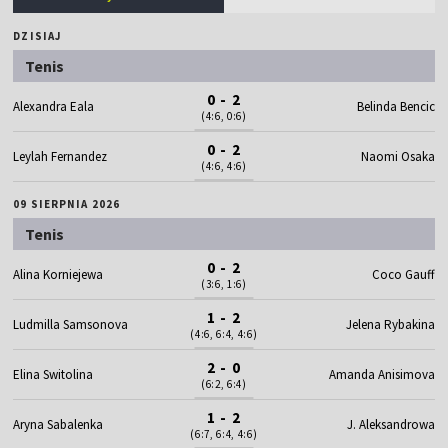
DZISIAJ
Tenis
0 - 2
Alexandra Eala
Belinda Bencic
(4:6, 0:6)
0 - 2
Leylah Fernandez
Naomi Osaka
(4:6, 4:6)
09 SIERPNIA 2026
Tenis
0 - 2
Alina Korniejewa
Coco Gauff
(3:6, 1:6)
1 - 2
Ludmilla Samsonova
Jelena Rybakina
(4:6, 6:4, 4:6)
2 - 0
Elina Switolina
Amanda Anisimova
(6:2, 6:4)
1 - 2
Aryna Sabalenka
J. Aleksandrowa
(6:7, 6:4, 4:6)