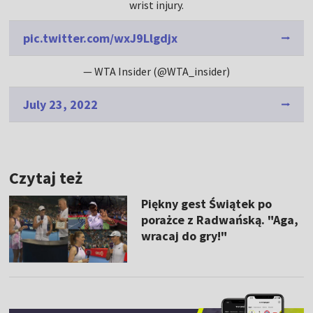
wrist injury.
pic.twitter.com/wxJ9Llgdjx
— WTA Insider (@WTA_insider)
July 23, 2022
Czytaj też
Piękny gest Świątek po
porażce z Radwańską. "Aga,
wracaj do gry!"