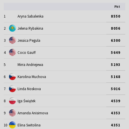
Pkt
1
Aryna Sabalenka
8550
2
Jelena Rybakina
8056
3
Jessica Pegula
6300
4
Coco Gauff
5649
5
Mirra Andriejewa
5293
6
Karolina Muchova
5168
7
Linda Noskova
5016
8
Iga Świątek
4539
9
Amanda Anisimova
4353
10
Elina Switolina
4351