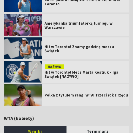
Toronto
Amerykanka triumfatorką turnieju w
Warszawie
Hit w Toronto! Znamy godzinę meczu
Świątek
NA ŻYWO
Hit w Toronto! Mecz Marta Kostiuk – Iga
Świątek [NA ŻYWO]
Polka z tytułem rangi WTA! Trzeci rok z rzędu
WTA (kobiety)
Wyniki
Terminarz