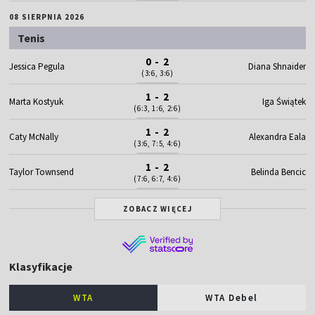
08 SIERPNIA 2026
Tenis
0 - 2
Jessica Pegula
Diana Shnaider
(3:6, 3:6)
1 - 2
Marta Kostyuk
Iga Świątek
(6:3, 1:6, 2:6)
1 - 2
Caty McNally
Alexandra Eala
(3:6, 7:5, 4:6)
1 - 2
Taylor Townsend
Belinda Bencic
(7:6, 6:7, 4:6)
ZOBACZ WIĘCEJ
Klasyfikacje
WTA
WTA Debel