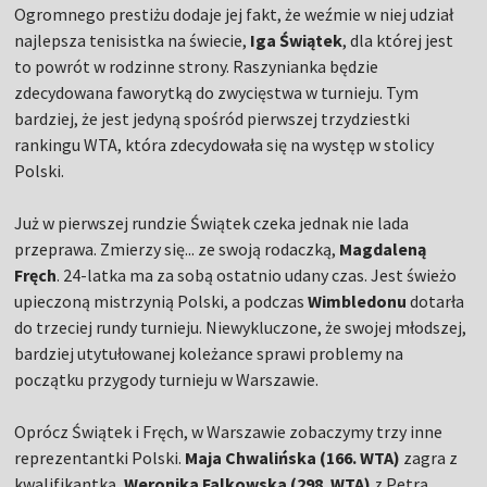
Ogromnego prestiżu dodaje jej fakt, że weźmie w niej udział
najlepsza tenisistka na świecie,
Iga Świątek
, dla której jest
to powrót w rodzinne strony. Raszynianka będzie
zdecydowana faworytką do zwycięstwa w turnieju. Tym
bardziej, że jest jedyną spośród pierwszej trzydziestki
rankingu WTA, która zdecydowała się na występ w stolicy
Polski.
Już w pierwszej rundzie Świątek czeka jednak nie lada
przeprawa. Zmierzy się... ze swoją rodaczką,
Magdaleną
Fręch
. 24-latka ma za sobą ostatnio udany czas. Jest świeżo
upieczoną mistrzynią Polski, a podczas
Wimbledonu
dotarła
do trzeciej rundy turnieju. Niewykluczone, że swojej młodszej,
bardziej utytułowanej koleżance sprawi problemy na
początku przygody turnieju w Warszawie.
Oprócz Świątek i Fręch, w Warszawie zobaczymy trzy inne
reprezentantki Polski.
Maja Chwalińska (166. WTA)
zagra z
kwalifikantką,
Weronika Falkowska (298. WTA)
z Petrą