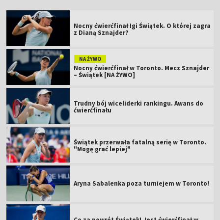
Nocny ćwierćfinał Igi Świątek. O której zagra
z Dianą Sznajder?
NA ŻYWO
Nocny ćwierćfinał w Toronto. Mecz Sznajder
– Świątek [NA ŻYWO]
Trudny bój wiceliderki rankingu. Awans do
ćwierćfinału
Świątek przerwała fatalną serię w Toronto.
"Mogę grać lepiej"
Aryna Sabalenka poza turniejem w Toronto!
Co za powrót Świątek! Jest ćwierćfinał w