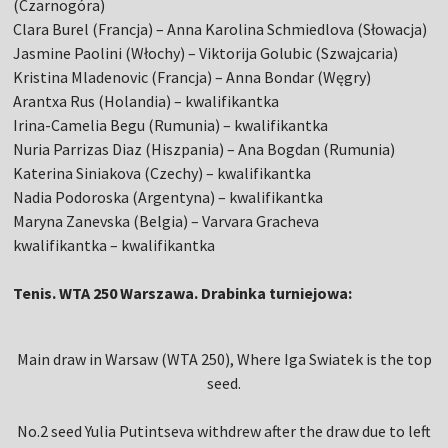
(Czarnogóra)
Clara Burel (Francja) – Anna Karolina Schmiedlova (Słowacja)
Jasmine Paolini (Włochy) – Viktorija Golubic (Szwajcaria)
Kristina Mladenovic (Francja) – Anna Bondar (Węgry)
Arantxa Rus (Holandia) – kwalifikantka
Irina-Camelia Begu (Rumunia) – kwalifikantka
Nuria Parrizas Diaz (Hiszpania) – Ana Bogdan (Rumunia)
Katerina Siniakova (Czechy) – kwalifikantka
Nadia Podoroska (Argentyna) – kwalifikantka
Maryna Zanevska (Belgia) – Varvara Gracheva
kwalifikantka – kwalifikantka
Tenis. WTA 250 Warszawa. Drabinka turniejowa:
Main draw in Warsaw (WTA 250), Where Iga Swiatek is the top
seed.
No.2 seed Yulia Putintseva withdrew after the draw due to left