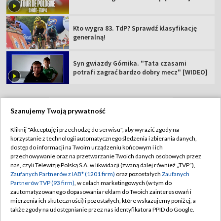
Kto wygra 83. TdP? Sprawdź klasyfikację
generalną!
Syn gwiazdy Górnika. "Tata czasami
potrafi zagrać bardzo dobry mecz" [WIDEO]
Szanujemy Twoją prywatność
TVP
Kliknij "Akceptuję i przechodzę do serwisu", aby wyrazić zgody na
korzystanie z technologii automatycznego śledzenia i zbierania danych,
Abonament TVP
Regulamin TVP
dostęp do informacji na Twoim urządzeniu końcowym i ich
Polityka prywatności
Sklep TVP
przechowywanie oraz na przetwarzanie Twoich danych osobowych przez
nas, czyli Telewizję Polską S.A. w likwidacji (zwaną dalej również „TVP”),
Biuro Reklamy
Moje zgody
Zaufanych Partnerów z IAB* (1201 firm)
oraz pozostałych
Zaufanych
Partnerów TVP (93 firm)
, w celach marketingowych (w tym do
Oferta Handlowa
Biuro reklamy
zautomatyzowanego dopasowania reklam do Twoich zainteresowań i
mierzenia ich skuteczności) i pozostałych, które wskazujemy poniżej, a
Telegazeta ogłoszenia
Kontakt
także zgody na udostępnianie przez nas identyfikatora PPID do Google.
Emisja w TVP