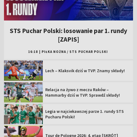
STS Puchar Polski: losowanie par 1. rundy
[ZAPIS]
16:18
|
PIŁKA NOŻNA
/
STS PUCHAR POLSKI
Lech – Klaksvik dziś w TVP. Znamy składy!
Relacja na żywo z meczu Raków –
Hammarby dziś w TVP. Sprawdź składy!
Legia w najciekawszej parze 1. rundy STS
Pucharu Polski!
Tour de Pologne 2026: 4. etap [SKRÓT]