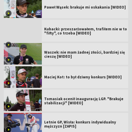
Paweł Wąsek: brakuje mi oskakania [WIDEO]
Kubacki: przeszarżowałem, trafiłem nie w to
"fifty", co trzeba [WIDEO]
Waszek: nie mam żadnej złości, bardziej się
cieszę [WIDEO]
Maciej Kot: to był dziwny konkurs [WIDEO]
Tomasiak ocenił inaugurację LGP. "Brakuje
stabilizacji" [WIDEO]
Letnie GP, Wisła: konkurs indywidualny
mężczyzn [ZAPIS]