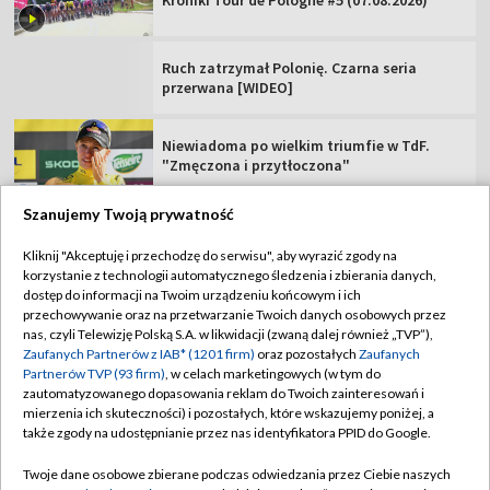
Kroniki Tour de Pologne #5 (07.08.2026)
Ruch zatrzymał Polonię. Czarna seria
przerwana [WIDEO]
Niewiadoma po wielkim triumfie w TdF.
"Zmęczona i przytłoczona"
Szanujemy Twoją prywatność
Kliknij "Akceptuję i przechodzę do serwisu", aby wyrazić zgody na
korzystanie z technologii automatycznego śledzenia i zbierania danych,
TVP
dostęp do informacji na Twoim urządzeniu końcowym i ich
Abonament TVP
Regulamin TVP
przechowywanie oraz na przetwarzanie Twoich danych osobowych przez
nas, czyli Telewizję Polską S.A. w likwidacji (zwaną dalej również „TVP”),
Polityka prywatności
Sklep TVP
Zaufanych Partnerów z IAB* (1201 firm)
oraz pozostałych
Zaufanych
Partnerów TVP (93 firm)
, w celach marketingowych (w tym do
Biuro Reklamy
Moje zgody
zautomatyzowanego dopasowania reklam do Twoich zainteresowań i
mierzenia ich skuteczności) i pozostałych, które wskazujemy poniżej, a
Oferta Handlowa
Biuro reklamy
także zgody na udostępnianie przez nas identyfikatora PPID do Google.
Telegazeta ogłoszenia
Kontakt
Twoje dane osobowe zbierane podczas odwiedzania przez Ciebie naszych