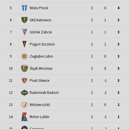
5
Wisła Płock
3
0
4
6
GKS Katowice
2
1
3
7
Górnik Zabrze
1
1
3
8
Pogoń Szczecin
2
1
3
9
Zagłębie Lubin
2
0
3
Śląsk Wrocław
10
2
0
3
11
Piast Gliwice
2
-1
3
12
Radomiak Radom
2
-1
3
13
Widzew Łódź
2
0
2
Motor Lublin
14
2
-1
1
15
Cracovia
2
-2
1