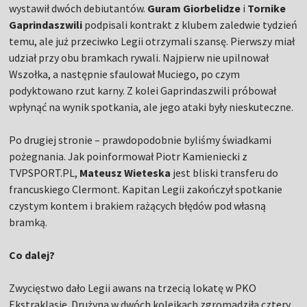
wystawił dwóch debiutantów.
Guram Giorbelidze
i
Tornike
Gaprindaszwili
podpisali kontrakt z klubem zaledwie tydzień
temu, ale już przeciwko Legii otrzymali szansę. Pierwszy miał
udział przy obu bramkach rywali. Najpierw nie upilnował
Wszołka, a następnie sfaulował Muciego, po czym
podyktowano rzut karny. Z kolei Gaprindaszwili próbował
wpłynąć na wynik spotkania, ale jego ataki były nieskuteczne.
Po drugiej stronie – prawdopodobnie byliśmy świadkami
pożegnania. Jak poinformował Piotr Kamieniecki z
TVPSPORT.PL,
Mateusz Wieteska
jest bliski transferu do
francuskiego Clermont. Kapitan Legii zakończył spotkanie
czystym kontem i brakiem rażących błędów pod własną
bramką.
Co dalej?
Zwycięstwo dało Legii awans na trzecią lokatę w PKO
Ekstraklasie. Drużyna w dwóch kolejkach zgromadziła cztery