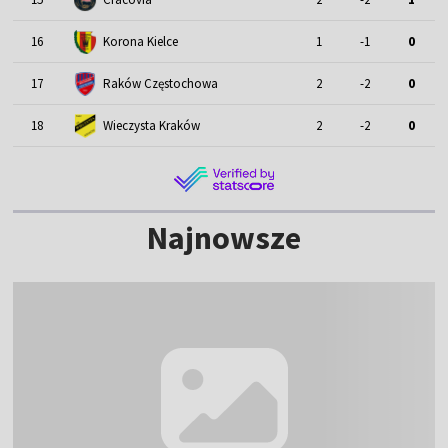
16
Korona Kielce
1
-1
0
17
Raków Częstochowa
2
-2
0
18
Wieczysta Kraków
2
-2
0
Najnowsze