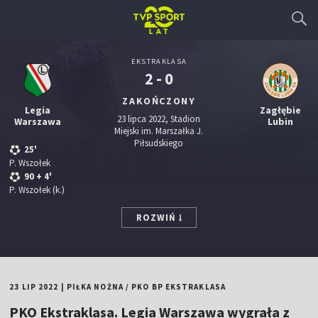
EKSTRAKLASA
2 - 0
ZAKOŃCZONY
Legia
Zagłębie
23 lipca 2022, Stadion
Warszawa
Lubin
Miejski im. Marszałka J.
Piłsudskiego
25'
P. Wszołek
90
+ 4'
P. Wszołek
(k.)
ROZWIŃ
23 LIP 2022
|
PIŁKA NOŻNA
/
PKO BP EKSTRAKLASA
PKO Ekstraklasa. Legia Warszawa wygrała z