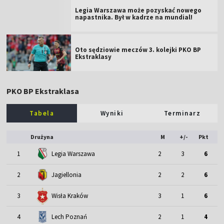
Legia Warszawa może pozyskać nowego
napastnika. Był w kadrze na mundial!
Oto sędziowie meczów 3. kolejki PKO BP
Ekstraklasy
PKO BP Ekstraklasa
Tabela
Wyniki
Terminarz
Drużyna
M
+/-
Pkt
1
Legia Warszawa
2
3
6
2
Jagiellonia
2
2
6
3
Wisła Kraków
3
1
6
4
Lech Poznań
2
1
4