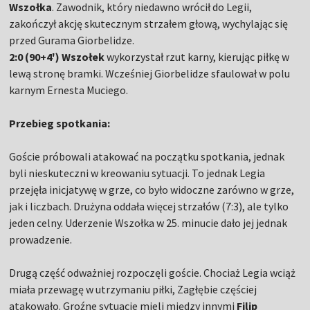
Wszołka
. Zawodnik, który niedawno wrócił do Legii,
zakończył akcję skutecznym strzałem głową, wychylając się
przed Gurama Giorbelidze.
2:0 (90+4')
Wszołek
wykorzystał rzut karny, kierując piłkę w
lewą stronę bramki. Wcześniej Giorbelidze sfaulował w polu
karnym Ernesta Muciego.
Przebieg spotkania:
Goście próbowali atakować na początku spotkania, jednak
byli nieskuteczni w kreowaniu sytuacji. To jednak Legia
przejęła inicjatywę w grze, co było widoczne zarówno w grze,
jak i liczbach. Drużyna oddała więcej strzałów (7:3), ale tylko
jeden celny. Uderzenie Wszołka w 25. minucie dało jej jednak
prowadzenie.
Drugą część odważniej rozpoczęli goście. Chociaż Legia wciąż
miała przewagę w utrzymaniu piłki, Zagłębie częściej
atakowało. Groźne sytuacje mieli między innymi
Filip