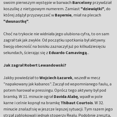
swoim pierwszym występie w barwach
Barcelony
przywdział
koszulkę z nietypowym numerem. Zamiast
"dziewiątki"
, do
której zdążył przyzwyczaić w
Bayernie
, miał na plecach
"dwunastkę"
.
Choć na trykocie nie widniała jego ulubiona cyfra, to on sam
zagrał tak jak zwykle. Od początku spotkania był aktywny.
Swoją obecność na boisku zaznaczył już po kilkudziesięciu
sekundach, ścierając się z
Eduardo Camavingą
...
Jak zagrał Robert Lewandowski?
Jakby powiedział to
Wojciech Łazarek
, wszedł w mecz
"napakowany jak kabanos". Zaczął od wspomnianego faulu, a
potem harował w pressingu. Oprócz tego aktywny był pod
bramką. W 11. minucie ograł
Davida Alabę
, wpadł w pole
karne i celnie kopnął na bramkę
Thibaut Courtois
. W 32.
minucie znalazł się w jeszcze lepszej sytuacji. Tym razem jego
strzał zablokowali jednak stoperzy Realu. Podobnie zresztą,