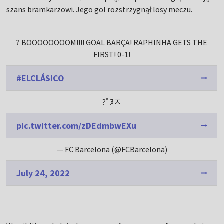
szans bramkarzowi. Jego gol rozstrzygnął losy meczu.
? BOOOOOOOOM!!!! GOAL BARÇA! RAPHINHA GETS THE
FIRST! 0-1!
#ELCLÁSICO
?￰ﾟﾇﾸ
pic.twitter.com/zDEdmbwEXu
— FC Barcelona (@FCBarcelona)
July 24, 2022