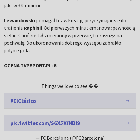
jak i w 34. minucie.
Lewandowski
pomagał też w kreacji, przyczyniając się do
trafienia
Raphinii
. Od pierwszych minut emanował pewnością
siebie. Choć został zmieniony w przerwie, to zasłużył na
pochwałę. Do ukoronowania dobrego występu zabrakło
jedynie gola.
OCENA TVPSPORT.PL: 6
Things we love to see ��
#ElClásico
pic.twitter.com/S6X5XfNBi9
— FC Barcelona (@FCBarcelona)