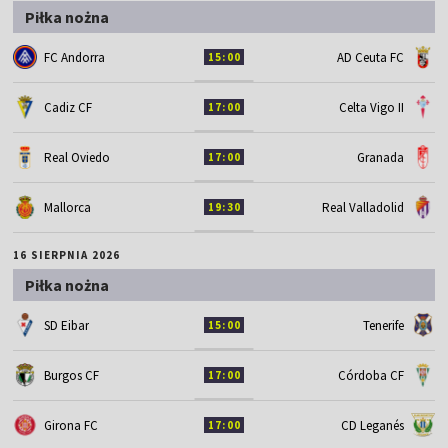
Piłka nożna
FC Andorra
AD Ceuta FC
15:00
Cadiz CF
Celta Vigo II
17:00
Real Oviedo
Granada
17:00
Mallorca
Real Valladolid
19:30
16 SIERPNIA 2026
Piłka nożna
SD Eibar
Tenerife
15:00
Burgos CF
Córdoba CF
17:00
Girona FC
CD Leganés
17:00