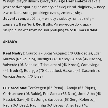
W najbliższych dniach graczy
Xaviego Hernandeza
czekają
jeszcze dwa sparingi na amerykańskiej ziemi. Najpierw, w nocy
z wtorku na środę polskiego czasu, zmierzą się z
Juventusem
, a później – w nocy z soboty na niedzielę –
zagrają z
New York Red Bulls
. Po powrocie do kraju, 7
sierpnia, na własnym boisku podejmą za to
Pumas UNAM
.
SKŁADY:
Real Madryt:
Courtois – Lucas Vazquez (70. Odriozola), Eder
Militao (62. Vallejo), Ruediger (46. Mendy), Alaba (46. Nacho),
Valverde (46. Asensio), Tchouameni (46. Kroos), Camavinga
(46. Modrić), Rodrygo (70. Ceballos), Hazard (46. Casemiro),
Vinicius Junior (70. Diaz).
FC Barcelona:
Ter Stegen (62. Pena) – Araujo (63. Pique),
Christensen (46. Balde), Eric Garcia (63. Nico), Jordi Alba (46.
Kessie), Gavi (46. De Jong), Busquets (63. Sergi Roberto),
Pedri (63. Dest), Raphinha (63. Depay), Ansu Fati (46.