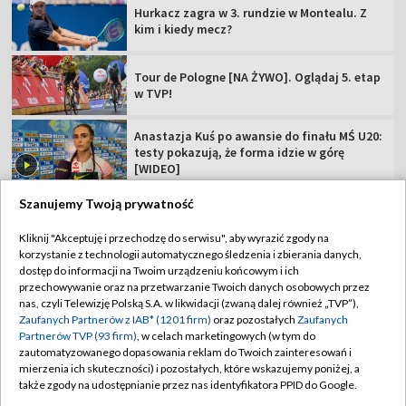
Hurkacz zagra w 3. rundzie w Montealu. Z
kim i kiedy mecz?
Tour de Pologne [NA ŻYWO]. Oglądaj 5. etap
w TVP!
Anastazja Kuś po awansie do finału MŚ U20:
testy pokazują, że forma idzie w górę
[WIDEO]
Szanujemy Twoją prywatność
Kliknij "Akceptuję i przechodzę do serwisu", aby wyrazić zgody na
korzystanie z technologii automatycznego śledzenia i zbierania danych,
TVP
dostęp do informacji na Twoim urządzeniu końcowym i ich
Abonament TVP
Regulamin TVP
przechowywanie oraz na przetwarzanie Twoich danych osobowych przez
nas, czyli Telewizję Polską S.A. w likwidacji (zwaną dalej również „TVP”),
Polityka prywatności
Sklep TVP
Zaufanych Partnerów z IAB* (1201 firm)
oraz pozostałych
Zaufanych
Partnerów TVP (93 firm)
, w celach marketingowych (w tym do
Biuro Reklamy
Moje zgody
zautomatyzowanego dopasowania reklam do Twoich zainteresowań i
mierzenia ich skuteczności) i pozostałych, które wskazujemy poniżej, a
Oferta Handlowa
Biuro reklamy
także zgody na udostępnianie przez nas identyfikatora PPID do Google.
Telegazeta ogłoszenia
Kontakt