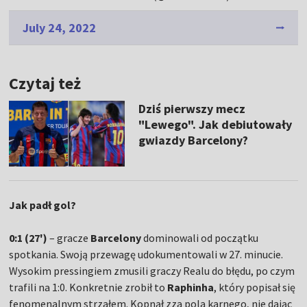
July 24, 2022
Czytaj też
Dziś pierwszy mecz
"Lewego". Jak debiutowały
gwiazdy Barcelony?
Jak padł gol?
0:1 (27')
– gracze
Barcelony
dominowali od początku
spotkania. Swoją przewagę udokumentowali w 27. minucie.
Wysokim pressingiem zmusili graczy Realu do błędu, po czym
trafili na 1:0. Konkretnie zrobił to
Raphinha
, który popisał się
fenomenalnym strzałem. Kopnął zza pola karnego, nie dając