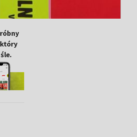
Próbny
 który
śle.