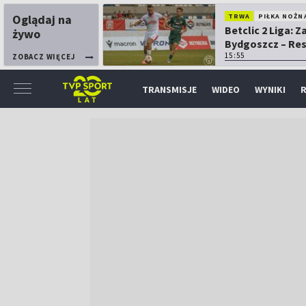
Oglądaj na
TRWA
PIŁKA NOŻN
Betclic 2 Liga: 
żywo
Bydgoszcz – Re
15:55
ZOBACZ WIĘCEJ
TRANSMISJE
WIDEO
WYNIKI
R