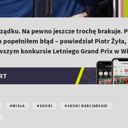
rządku. Na pewno jeszcze trochę brakuje. 
m popełniłem błąd – powiedział Piotr Żyła,
rwszym konkursie Letniego Grand Prix w Wi
RT
#WISŁA
#SKOKI
#SKOKI NARCIARSKIE