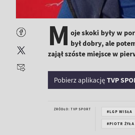
M
oje skoki były w po
był dobry, ale pote
zajął szóste miejsce w pie
Pobierz aplikację
TVP SPO
ŹRÓDŁO: TVP SPORT
#LGP WISŁA
#PIOTR ŻYŁA