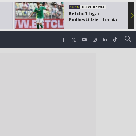
18:10
PIŁKA NOŻNA
Betclic 1 Liga:
▶
Podbeskidzie – Lechia
Gdańsk