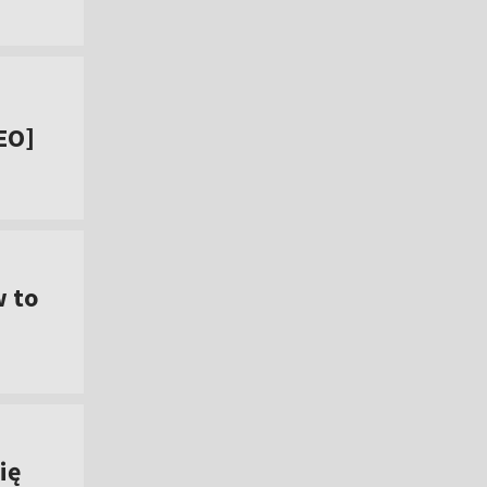
EO]
w to
ię