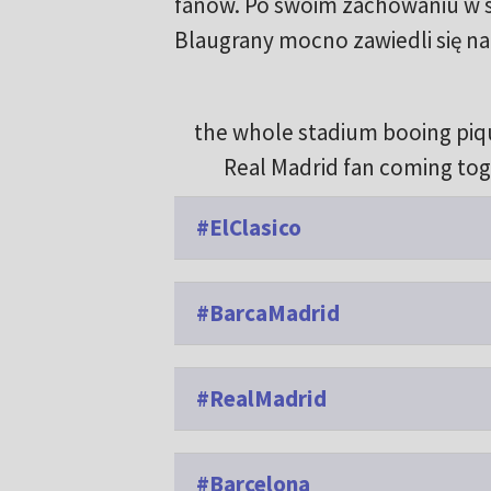
fanów. Po swoim zachowaniu w s
Blaugrany mocno zawiedli się n
the whole stadium booing piqu
Real Madrid fan coming to
#ElClasico
#BarcaMadrid
#RealMadrid
#Barcelona