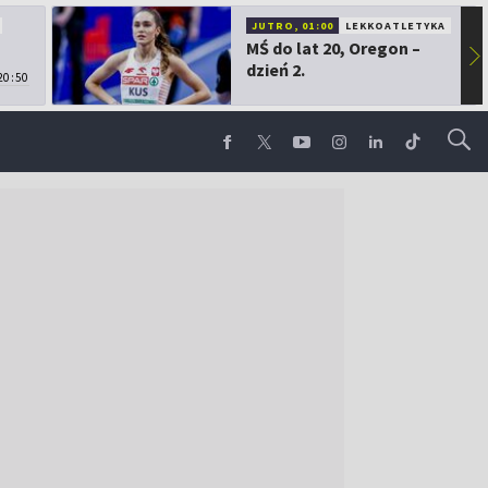
JUTRO, 01:00
LEKKOATLETYKA
MŚ do lat 20, Oregon –
▶
dzień 2.
20:50