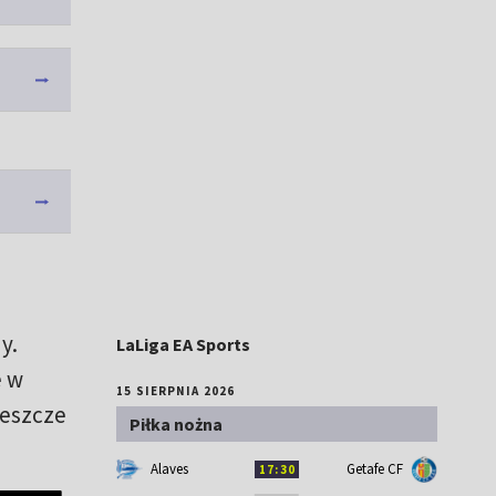
y.
LaLiga EA Sports
e w
15 SIERPNIA 2026
jeszcze
Piłka nożna
Alaves
Getafe CF
17:30