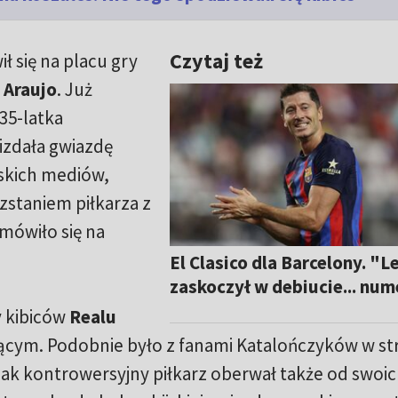
Czytaj też
ł się na placu gry
 Araujo
. Już
35-latka
zdała gwiazdę
skich mediów,
staniem piłkarza z
mówiło się na
El Clasico dla Barcelony. "
zaskoczył w debiucie... nu
y kibiców
Realu
jącym. Podobnie było z fanami Katalończyków w st
ak kontrowersyjny piłkarz oberwał także od swoi