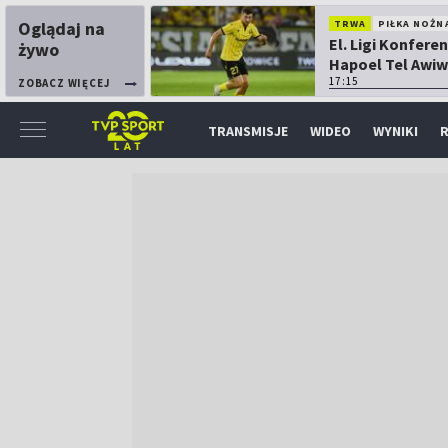
Oglądaj na
TRWA
PIŁKA NOŻN
El. Ligi Konferen
żywo
Hapoel Tel Awiw
Katowice
17:15
ZOBACZ WIĘCEJ
TRANSMISJE
WIDEO
WYNIKI
R