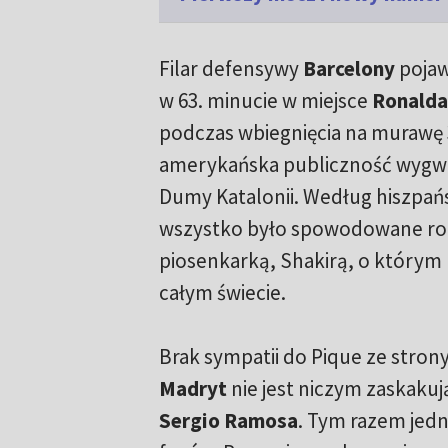
Filar defensywy
Barcelony
pojawi
w 63. minucie w miejsce
Ronalda
podczas wbiegnięcia na murawę 
amerykańska publiczność wygwi
Dumy Katalonii. Według hiszpań
wszystko było spowodowane roz
piosenkarką, Shakirą, o którym 
całym świecie.
Brak sympatii do Pique ze stron
Madryt
nie jest niczym zaskaku
Sergio Ramosa
. Tym razem jedn