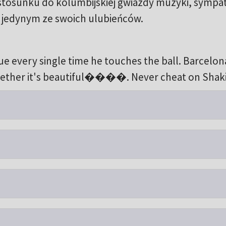
tosunku do kolumbijskiej gwiazdy muzyki, sympa
a jedynym ze swoich ulubieńców.
e every single time he touches the ball. Barcelon
gether it's beautiful����. Never cheat on Shaki