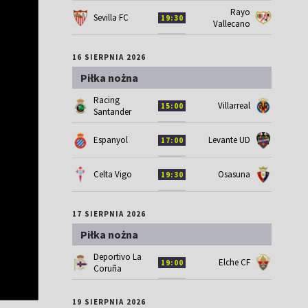
Rayo
Sevilla FC
19:30
Vallecano
16 SIERPNIA 2026
Piłka nożna
Racing
Villarreal
15:00
Santander
Espanyol
Levante UD
17:00
Celta Vigo
Osasuna
19:30
17 SIERPNIA 2026
Piłka nożna
Deportivo La
Elche CF
19:00
Coruña
19 SIERPNIA 2026