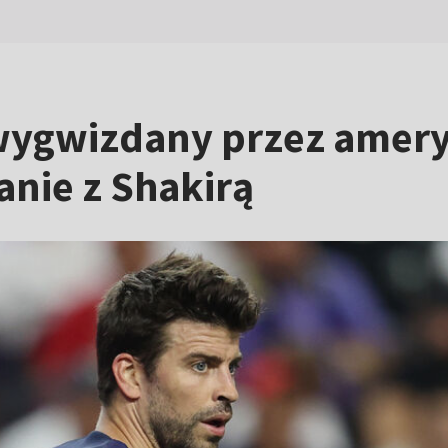
 wygwizdany przez amer
anie z Shakirą