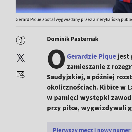
Gerard Pique został wygwizdany przez amerykańską public
Dominik Pasternak
O
Gerardzie Pique
jest
zamieszanie z rozeg
Saudyjskiej, a później roz
okolicznościach. Kibice w 
w pamięci występki zawo
przy piłce, wygwizdywali g
Pierwszy mecz i nowy numer n