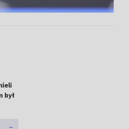
ieli
n był