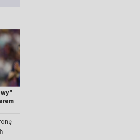
Lewy"
merem
ronę
ch