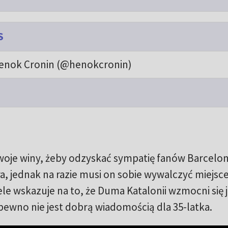
S
enok Cronin (@henokcronin)
oje winy, żeby odzyskać sympatię fanów Barcelon
 jednak na razie musi on sobie wywalczyć miejsc
iele wskazuje na to, że Duma Katalonii wzmocni się 
 pewno nie jest dobrą wiadomością dla 35-latka.