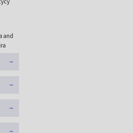
tycy
a and
ra