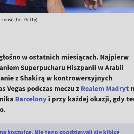
zność (fot. Getty)
 głośno w ostatnich miesiącach. Najpierw
raniem Superpucharu Hiszpanii w Arabii
stanie z Shakirą w kontrowersyjnych
Las Vegas podczas meczu z
Realem Madryt
m
dnika
Barcelony
i przy każdej okazji, gdy te
o.
a koszulce. Nie tego spodziewali się kibice